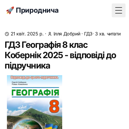
🚀 Природнича
Togg
21 квіт. 2025 р.
·
Ілля Добрий
·
ГДЗ
· 3 хв. читати
ГДЗ Географія 8 клас
Кобернік 2025 - відповіді до
підручника