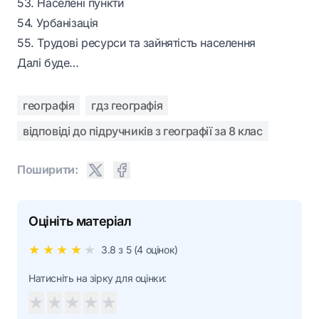
53. Населені пункти
54. Урбанізація
55. Трудові ресурси та зайнятість населення
Далі буде…
географія
гдз географія
відповіді до підручників з географії за 8 клас
Поширити:
Оцініть матеріал
★
★
★
★
★
3.8
з 5 (
4
оцінок)
Натисніть на зірку для оцінки:
★
★
★
★
★