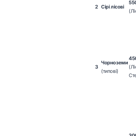
55
2
Сірі лісові
(Лі
45
Чорноземи
3
(Лі
(типові)
Ст
30