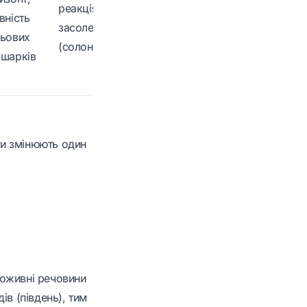
реакція. Часто
ерозією та
вність
засолені
вторинним
ьових
(солонцюваті).
засоленням,
шарків
внесення
добрив.
ти змінюють один
 поживні речовини
ів (південь), тим