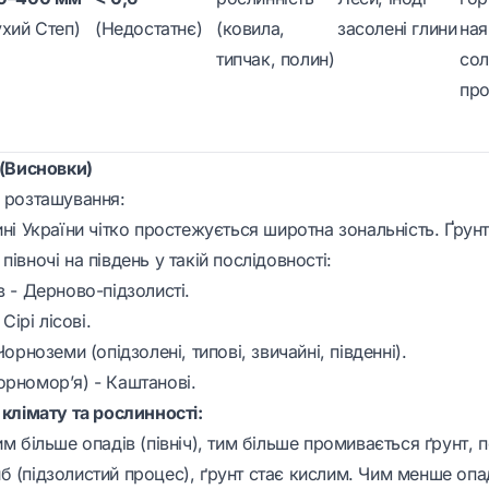
ухий Степ)
(Недостатнє)
(ковила,
засолені глини
ная
типчак, полин)
сол
про
 (Висновки)
і розташування:
ині України чітко простежується широтна зональність. Ґрун
півночі на південь у такій послідовності:
в - Дерново-підзолисті.
 Сірі лісові.
Чорноземи (опідзолені, типові, звичайні, південні).
орномор’я) - Каштанові.
 клімату та рослинності:
им більше опадів (північ), тим більше промивається ґрунт,
 (підзолистий процес), ґрунт стає кислим. Чим менше опад