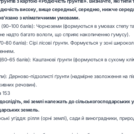
 ґрунтів з картою «Родючість ґрунтів». Визначте, які типи 
дючість високу, вище середньої, середню, нижче середн
пов’язано з кліматичними умовами.
 (90–100 балів): Чорноземи (формуються в умовах степу та
 не надто багато вологи, що сприяє накопиченню гумусу).
0–80 балів): Сірі лісові ґрунти. Формується у зоні широколи
енням.
(60–65 балів): Каштанові ґрунти (формуються в сухому клі
и): Дерново-підзолисті ґрунти (надмірне зволоження на пі
ивних речовин).
а 153
ослідіть, які землі належать до сільськогосподарських уг
дарських земель.
ькі угіддя: рілля (орні землі), сади й виноградники, приро