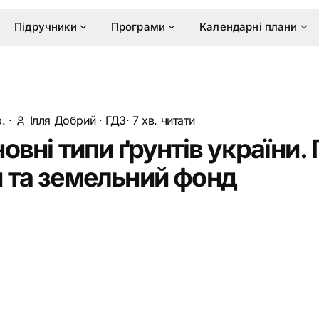
Підручники
Програми
Календарні плани
.
·
Ілля Добрий
·
ГДЗ
· 7 хв. читати
овні типи ґрунтів україни. 
 та земельний фонд