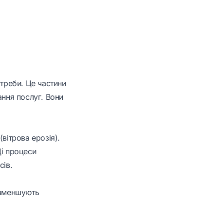
отреби. Це частини
ання послуг. Вони
вітрова ерозія).
Ці процеси
сів.
 зменшують