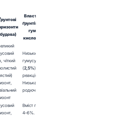
Властивості
Ґрунтові
ґрунтів (вміст
Заходи
оризонти
гумусу,
меліорації
(будова)
кислотність)
еликий
Вапнування
усовий
Низький вміст
(для зниження
, чіткий
гумусу
кислотності),
золистий
(
2,5%
). Кисла
внесення
лястий)
реакція.
органічних
изонт,
Низька
добрив,
віальний
родючість.
осушення.
изонт
усовий
Вміст гумусу
изонт,
4–6%.
Протидія ерозії,