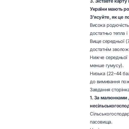
3. Зіставте карту
України мають ро
З’ясуйте, як це 
Висока родючість
достатньо тепла і
Вище середньої (7
достатнім зволож
Нижче середньої 
менше гумусу).
Низька (22–44 бал
до вимивання пож
Завдання сторінк
1. За малюнками д
несільськогоспо
Сільськогосподарс
пасовища.