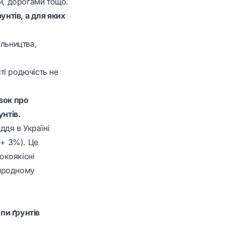
и, дорогами тощо.
унтів, а для яких
ільництва,
ті родючість не
вок про
унтів.
ддя в Україні
 + 3%). Це
окоякісні
риродному
пи ґрунтів