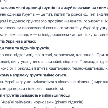
 151
і таксономічні одиниці ґрунтів та з’ясуйте ознаки, за яким
чні одиниці ґрунтів — це тип, підтип та різновид. Тип виділ
м і будовою ґрунтового профілю (наявність горизонтів, їх
за ступенем вираженості певних горизонтів у будові ґрунту
ханічним складом — співвідношенням часток піску та глини
ів України в атласі:
и типів та підтипів ґрунтів.
ерново-підзолисті, сірі лісові, чорноземи, каштанові. Прикл
лені, вилугувані, типові, звичайні, південні. Приклади підти
темно-сірі. Приклади підтипів каштанових: темно-каштанові, 
якому напрямку ґрунти змінюються.
ині України ґрунти змінюються з півночі на південь (широтна
жжя до вершин (висотна поясність).
типи ґрунтів займають найбільші площі.
 Україні займають чорноземи (різних підтипів)