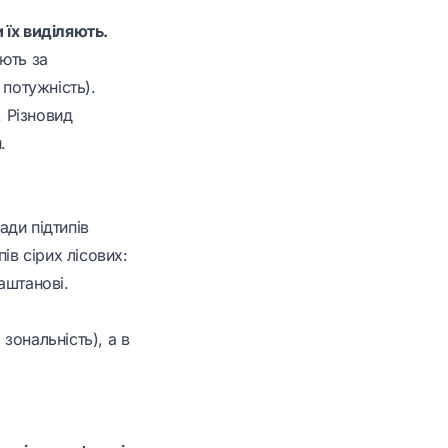
и їх виділяють.
яють за
 потужність).
. Різновид
.
ади підтипів
пів сірих лісових:
каштанові.
 зональність), а в