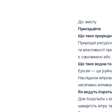
До змісту
Пригадайте
Що таке природн
Природні ресурси 
та властивості пр
є сировиною або 
Що таке водна та 
Ерозія — це руйну
Наслідком вітров
негативно впливаю
Як ведуть бороть
Для боротьби з в
швидкість вітру т