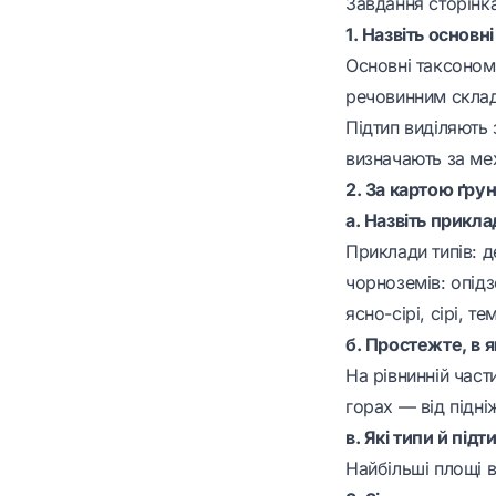
Завдання сторінка
1. Назвіть основн
Основні таксономі
речовинним складо
Підтип виділяють 
визначають за ме
2. За картою ґрунт
а. Назвіть приклад
Приклади типів: д
чорноземів: опідзо
ясно-сірі, сірі, 
б. Простежте, в 
На рівнинній част
горах — від підні
в. Які типи й під
Найбільші площі в