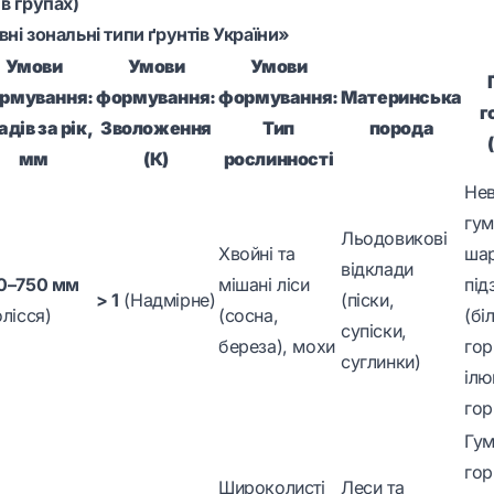
в групах)
ні зональні типи ґрунтів України»
Умови
Умови
Умови
рмування:
формування:
формування:
Материнська
г
дів за рік,
Зволоження
Тип
порода
мм
(К)
рослинності
Нев
гум
Льодовикові
Хвойні та
шар
відклади
0–750 мм
мішані ліси
під
> 1
(Надмірне)
(піски,
лісся)
(сосна,
(бі
супіски,
береза), мохи
гор
суглинки)
ілю
гор
Гум
гор
Широколисті
Леси та