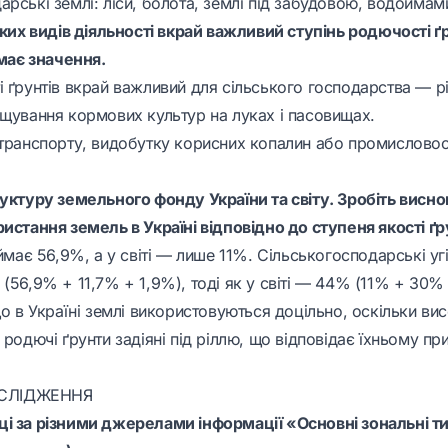
рські землі: ліси, болота, землі під забудовою, водоймам
яких видів діяльності вкрай важливий ступінь родючості ґр
 має значення.
і ґрунтів вкрай важливий для сільського господарства — р
ощування кормових культур на луках і пасовищах.
 транспорту, видобутку корисних копалин або промисловос
руктуру земельного фонду України та світу. Зробіть висно
истання земель в Україні відповідно до ступеня якості ґр
аймає 56,9%, а у світі — лише 11%. Сільськогосподарські угі
(56,9% + 11,7% + 1,9%), тоді як у світі — 44% (11% + 30%
що в Україні землі використовуються доцільно, оскільки вис
 родючі ґрунти задіяні під ріллю, що відповідає їхньому п
СЛІДЖЕННЯ
і за різними джерелами інформації «Основні зональні ти