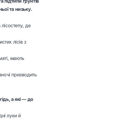
та підтипи ґрунтів
ьої та низьку.
 лісостепу, де
стих лісів з
маті, мають
вночі призводить
ідь, а які — до
дні луки й