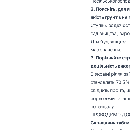
Несільськогоспода
2. Поясніть, для 
якість ґрунтів не
Ступінь родючост
садівництва, вир
Для будівництва,
має значення.
3. Порівняйте ст
доцільність викор
В Україні рілля з
становлять 70,5% 
свідчить про те, 
чорноземи та інші
потенціалу.
ПРОВОДИМО ДО
Складання таблиц