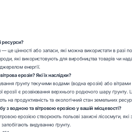
і ресурси?
— це цінності або запаси, які можна використати в разі п
ироди, які використовують для виробництва товарів чи над
джерелом енергії.
вітрова ерозія? Які їх наслідки?
вання ґрунту текучими водами (водна ерозія) або вітрами (
ої ерозії є розвіювання верхнього родючого шару ґрунту. 
ть на продуктивність та екологічний стан земельних ресур
бу з водною та вітровою ерозією у вашій місцевості?
ітровою ерозією створюють польові захисні лісосмуги, які
а запобігають видуванню ґрунту.