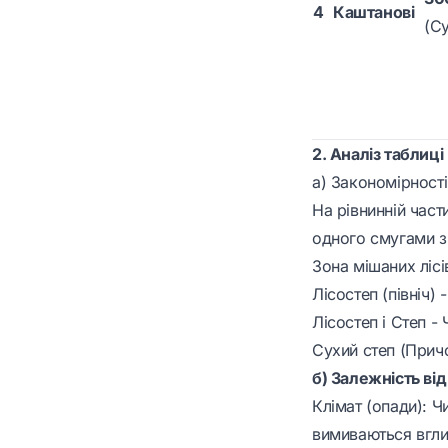
4
Каштанові
(С
2. Аналіз таблиці
а) Закономірност
На рівнинній част
одного смугами з 
Зона мішаних лісі
Лісостеп (північ) -
Лісостеп і Степ - 
Сухий степ (Прич
б) Залежність від
Клімат (опади): Ч
вимиваються вглиб