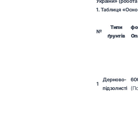
України» (робота 
1. Таблиця «Основ
Типи
фо
№
ґрунтів
Опа
Дерново-
60
1
підзолисті
(По