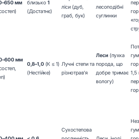
0–650 мм
близько
1
пер
ліси (дуб,
лесоподібні
состеп)
(Достатнє)
гор
граб, бук)
суглинки
«го
стр
По
Леси
(пухка
гум
0–600 мм
0,8–1,0
(К ≤ 1)
Лучні степи та
порода, що
гор
состеп,
(Нестійке)
різнотрав’я
добре тримає
1,5 
еп)
вологу)
пер
гор
Нез
Сухостепова
гум
0–400 мм
< 0,6
рослинність
Леси, іноді
гор