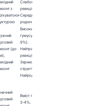
ехідний
Слабокисла
внесення
изонт з
реакція.
добрив, іноді
ріхуватою»
Середня
вапнування.
уктурою
родючість.
Високий вміст
тужний
гумусу (4-
Насадження
усовий
9%).
лісосмуг (від
изонт (до
Нейтральна
вітрової ерозії),
м),
реакція.
снігозатримання,
ехідний
Зерниста
зрошення (на
изонт
структура.
півдні).
Найродючіші.
Гіпсування,
зрошення,
начний
Вміст гумусу
боротьба з
усовий
3-4%. Лужна
вітровою
изонт,