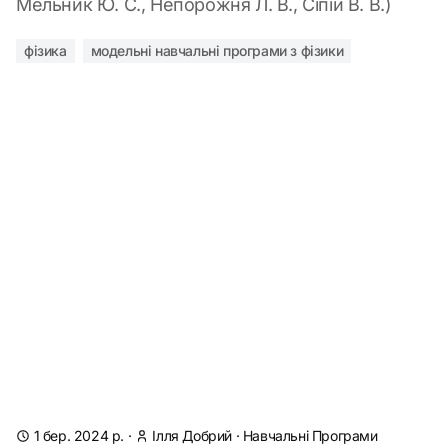
Мельник Ю. С., Непорожня Л. В., Сіпій В. В.)
фізика
модельні навчальні програми з фізики
1 бер. 2024 р.
·
Ілля Добрий
·
Навчальні Програми