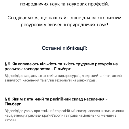
природничих наук та наукових професій.
Сподіваємося, що наш сайт стане для вас корисним
ресурсом у вивченні природничих наук!
Останні піблікації:
§ 9. Як впливають кількість та якість трудових ресурсів на
розвиток господарства - Гільберг
Відповіді до завдань з економіки: види ресурсів, людський капітал, аналіз
зайнятості населення та вплив технологій на ринок праці.
§ 8. Яким є етнічний та релігійний склад населення -
Гільберг
Відповіді до уроку про етнічний та релігійний склад населення: визначення
нації, етносу, приклади країн Європи та права національних меншин в
Україні.