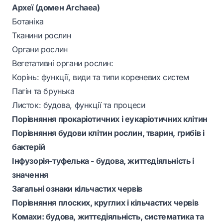
Археї (домен Archaea)
Ботаніка
Тканини рослин
Органи рослин
Вегетативні органи рослин:
Корінь: функції, види та типи кореневих систем
Пагін та брунька
Листок: будова, функції та процеси
Порівняння прокаріотичних і еукаріотичних клітин
Порівняння будови клітин рослин, тварин, грибів і
бактерій
Інфузорія-туфелька - будова, життєдіяльність і
значення
Загальні ознаки кільчастих червів
Порівняння плоских, круглих і кільчастих червів
Комахи: будова, життєдіяльність, систематика та