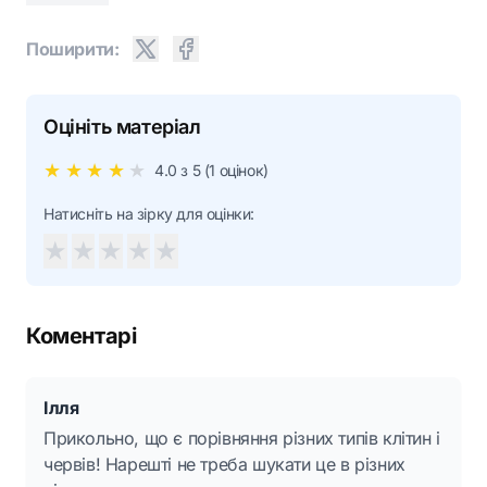
Поширити:
Оцініть матеріал
★
★
★
★
★
4.0
з 5 (
1
оцінок)
Натисніть на зірку для оцінки:
★
★
★
★
★
Коментарі
Ілля
Прикольно, що є порівняння різних типів клітин і
червів! Нарешті не треба шукати це в різних