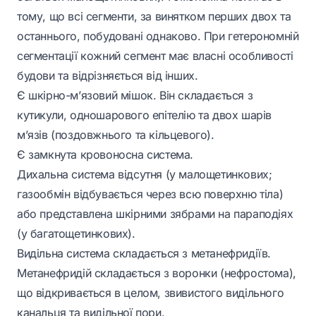
тому, що всі сегменти, за винятком перших двох та
останнього, побудовані однаково. При гетерономній
сегментації кожний сегмент має власні особливості
будови та відрізняється від інших.
Є шкірно-м’язовий мішок. Він складається з
кутикули, одношарового епітелію та двох шарів
м’язів (поздовжнього та кільцевого).
Є замкнута кровоносна система.
Дихальна система відсутня (у малощетинкових;
газообмін відбувається через всю поверхню тіла)
або представлена шкірними зябрами на параподіях
(у багатощетинкових).
Видільна система складається з метанефридіїв.
Метанефридій складається з воронки (нефростома),
що відкривається в целом, звивистого видільного
канальця та видільної пори.