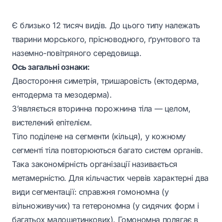
Є близько 12 тисяч видів. До цього типу належать
тварини морського, прісноводного, ґрунтового та
наземно-повітряного середовища.
Ось загальні ознаки:
Двостороння симетрія, тришаровість (ектодерма,
ентодерма та мезодерма).
З’являється вторинна порожнина тіла — целом,
вистелений епітелієм.
Тіло поділене на сегменти (кільця), у кожному
сегменті тіла повторюються багато систем органів.
Така закономірність організації називається
метамерністю. Для кільчастих червів характерні два
види сегментації: справжня гомономна (у
вільноживучих) та гетерономна (у сидячих форм і
багатьох малощетинкових). Гомономна полягає в