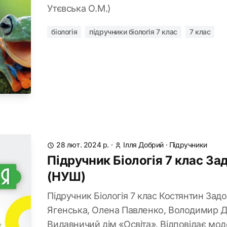
Утєвська О.М.)
біологія
підручники біологія 7 клас
7 клас
28 лют. 2024 р.
·
Ілля Добрий
·
Підручники
Підручник Біологія 7 клас З
(НУШ)
Підручник Біологія 7 клас Костянтин Зад
Ягенська, Олена Павленко, Володимир Д
Видавничий дім «Освіта». Відповідає мод