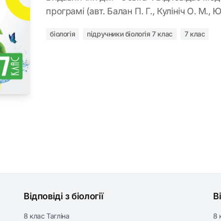
програмі (авт. Балан П. Г., Кулініч О. М., 
біологія
підручники біологія 7 клас
7 клас
Відповіді з біології
В
8 клас Тагліна
8 