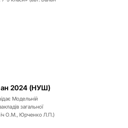
лан 2024 (НУШ)
овідає Модельній
закладів загальної
ніч О.М., Юрченко Л.П.)