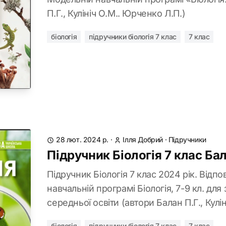
П.Г., Кулініч О.М.. Юрченко Л.П.)
біологія
підручники біологія 7 клас
7 клас
28 лют. 2024 р.
·
Ілля Добрий
·
Підручники
Підручник Біологія 7 клас Ба
Підручник Біологія 7 клас 2024 рік. Відп
навчальній програмі Біологія, 7-9 кл. для 
середньої освіти (автори Балан П.Г., Кулі
біологія
підручники біологія 7 клас
7 клас