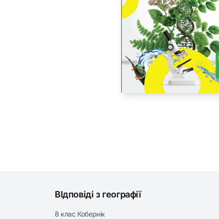
ВІдповіді з географії
8 клас Кобернік