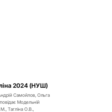
гліна 2024 (НУШ)
 Андрій Самойлов, Ольга
дповідає Модельній
., Тагліна О.В.,