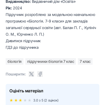
Видавництво:
Видавничий дім «Освіта»
Рік:
2024
Підручник розроблено за модельною навчальною
програмою «Біологія. 7-9 класи» для закладів
загальної середньої освіти (авт. Балан П. Г., Кулініч
О. М., Юрченко Л. П.)
Дивитися підручник
ГДЗ до підручника
біологія
підручники біологія 7 клас
7 клас
Поширити:
Оцініть матеріал
★
★
★
★
★
3.0
з 5 (
2
оцінок)