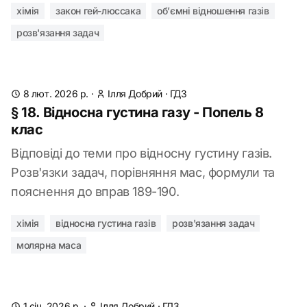
хімія
закон гей-люссака
об’ємні відношення газів
розв'язання задач
8 лют. 2026 р.
·
Ілля Добрий
·
ГДЗ
§ 18. Відносна густина газу - Попель 8
клас
Відповіді до теми про відносну густину газів.
Розв'язки задач, порівняння мас, формули та
пояснення до вправ 189-190.
хімія
відносна густина газів
розв'язання задач
молярна маса
1 січ. 2026 р.
·
Ілля Добрий
·
ГДЗ