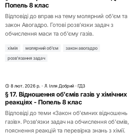
Попель 8 клас
Відповіді до вправ на тему молярний об’єм та
закон Авогадро. Готові розв’язки задач з
обчислення маси та об’єму газів.
хімія
молярний об'єм
закон авогадро
розв'язання задач
8 лют. 2026 р.
·
Ілля Добрий
·
ГДЗ
§ 17. Відношення об’ємів газів у хімічних
реакціях - Попель 8 клас
Відповіді до теми «Закон об’ємних відношень
газів». Розв’язки задач на обчислення об’ємів,
пояснення реакцій та перевірка знань з хімії.