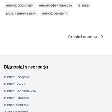
електроприлади
енергоефективність
фізика
розв'язання задач
електроенергія
Старіші дописи
ВІдповіді з географії
8 клас Кобернік
8 клас Бойко
8 клас Запотоцький
8 клас Гільберг
8 клас Довгань
7 клас Кобернік