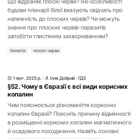
Що відрізняє плоскі черви? Які особливості
будови планарії білої вказують свідчать про
належність до плоских червів? Чи можуть
знання про плоских червів-паразитів
запобігти глистяним захворюванням?
біологія
плоскі черви
1 лют. 2025 р.
·
Ілля Добрий
·
ГДЗ
§52. Чому в Євразії є всі види корисних
копалин
Чим пояснюється різноманіття корисних
копалин Євразії? Поясніть причину відмінності
в розміщенні корисних копалин магматичного
й осадового походження. Назвіть основні