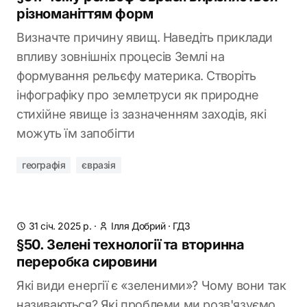
різноманіттям форм
Визначте причину явищ. Наведіть приклади
впливу зовнішніх процесів Землі на
формування рельєфу материка. Створіть
інфографіку про землетруси як природне
стихійне явище із зазначенням заходів, які
можуть їм запобігти
географія
євразія
31 січ. 2025 р.
·
Ілля Добрий
·
ГДЗ
§50. Зелені технології та вторинна
переробка сировини
Які види енергії є «зеленими»? Чому вони так
називаються? Які проблеми ми розв'язуємо,