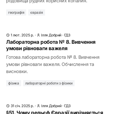
родовища рудних корисних копалин.
географія
євразія
1 лют. 2025 р.
·
Ілля Добрий
·
ГДЗ
Лабораторна робота № 8. Вивчення
умови рівноваги важеля
Готова лабораторна робота № 8. Вивчення
умови рівноваги важеля. Обчислення та
висновки.
фізика
лабораторні роботи з фізики
31 січ. 2025 р.
·
Ілля Добрий
·
ГДЗ
§51. Чому рельєф Євразії вирізняється