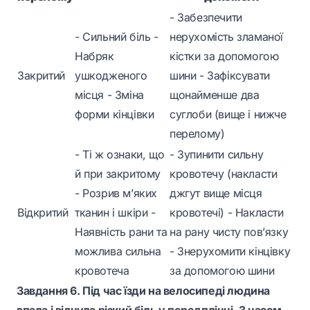
- Забезпечити
- Сильний біль -
нерухомість зламаної
Набряк
кістки за допомогою
Закритий
ушкодженого
шини - Зафіксувати
місця - Зміна
щонайменше два
форми кінцівки
суглоби (вище і нижче
перелому)
- Ті ж ознаки, що
- Зупинити сильну
й при закритому
кровотечу (накласти
- Розрив м’яких
джгут вище місця
Відкритий
тканин і шкіри -
кровотечі) - Накласти
Наявність рани та
на рану чисту пов’язку
можлива сильна
- Знерухомити кінцівку
кровотеча
за допомогою шини
Завдання 6. Під час їзди на велосипеді людина
впала і відчула різкий біль у передпліччі. З часом