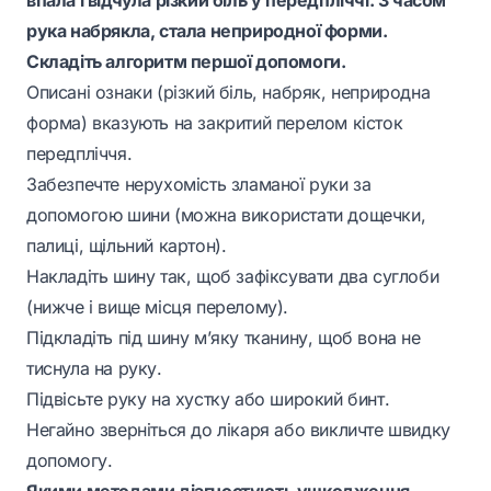
рука набрякла, стала неприродної форми.
Складіть алгоритм першої допомоги.
Описані ознаки (різкий біль, набряк, неприродна
форма) вказують на закритий перелом кісток
передпліччя.
Забезпечте нерухомість зламаної руки за
допомогою шини (можна використати дощечки,
палиці, щільний картон).
Накладіть шину так, щоб зафіксувати два суглоби
(нижче і вище місця перелому).
Підкладіть під шину м’яку тканину, щоб вона не
тиснула на руку.
Підвісьте руку на хустку або широкий бинт.
Негайно зверніться до лікаря або викличте швидку
допомогу.
Якими методами діагностують ушкодження