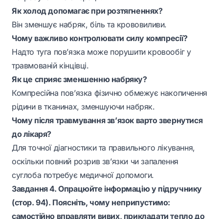
Як холод допомагає при розтягненнях?
Він зменшує набряк, біль та крововиливи.
Чому важливо контролювати силу компресії?
Надто туга пов’язка може порушити кровообіг у
травмованій кінцівці.
Як це сприяє зменшенню набряку?
Компресійна пов’язка фізично обмежує накопичення
рідини в тканинах, зменшуючи набряк.
Чому після травмування зв’язок варто звернутися
до лікаря?
Для точної діагностики та правильного лікування,
оскільки повний розрив зв’язки чи запалення
суглоба потребує медичної допомоги.
Завдання 4. Опрацюйте інформацію у підручнику
(стор. 94). Поясніть, чому неприпустимо:
самостійно вправляти вивих, прикладати тепло до