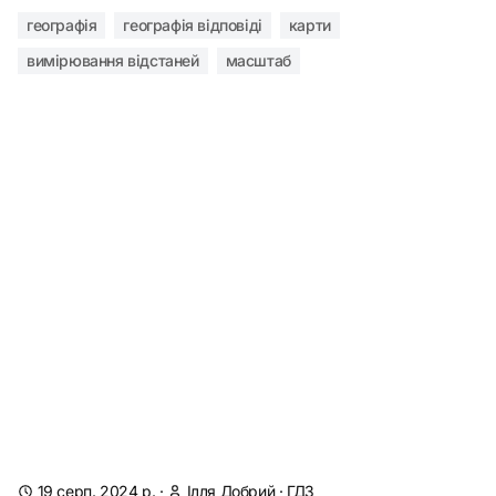
географія
географія відповіді
карти
вимірювання відстаней
масштаб
19 серп. 2024 р.
·
Ілля Добрий
·
ГДЗ