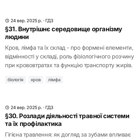
24 вер. 2025 р.
·
ГДЗ
§31. Внутрішнє середовище організму
людини
Кров, лімфа та їх склад - про формені елементи,
відмінності у складі, роль фізіологічного розчину
при крововтратах та функцію транспорту жирів.
біологія
кров
лімфа
24 вер. 2025 р.
·
ГДЗ
§30. Розлади діяльності травної системи
та їх профілактика
Гігієна травлення: як догляд за зубами впливає