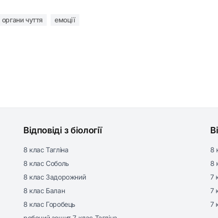
органи чуття
емоції
Відповіді з біології
В
8 клас Тагліна
8 
8 клас Соболь
8 
8 клас Задорожний
7 
8 клас Балан
7 
8 клас Горобець
7 
робочий зошит 7 клас Тагліна