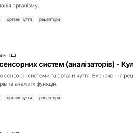
ація організму.
органи чуття
рецептори
рий
·
ГДЗ
енсорних систем (аналізаторів) - Кул
ро сенсорні системи та органи чуття. Визначення рец
в та аналіз їх функцій.
органи чуття
рецептори