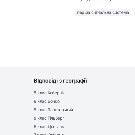
перша сигнальна система
ВІдповіді з географії
8 клас Кобернік
8 клас Бойко
8 клас Запотоцький
8 клас Гільберг
8 клас Довгань
7 клас Кобернік