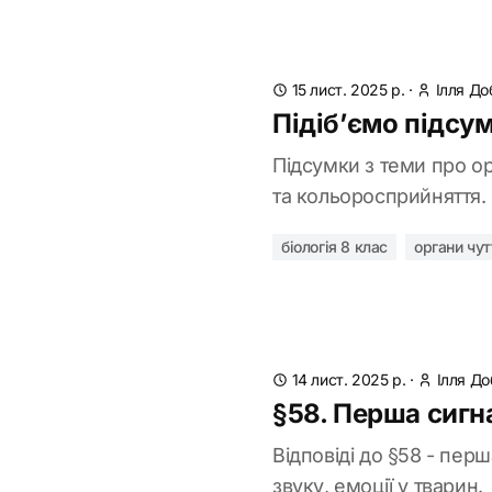
15 лист. 2025 р.
·
Ілля До
Підіб’ємо підсум
Підсумки з теми про орг
та кольоросприйняття.
біологія 8 клас
органи чут
14 лист. 2025 р.
·
Ілля Д
§58. Перша сигн
Відповіді до §58 - пер
звуку, емоції у тварин.