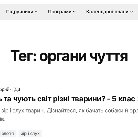
Підручники
Програми
Календарні плани
Тег: органи чуття
обрий
·
ГДЗ
 та чують світ різні тварини? - 5 клас
 зір і слух тварин. Дізнайтеся, як бачать собаки й о
ів.
іологія
зір і слух