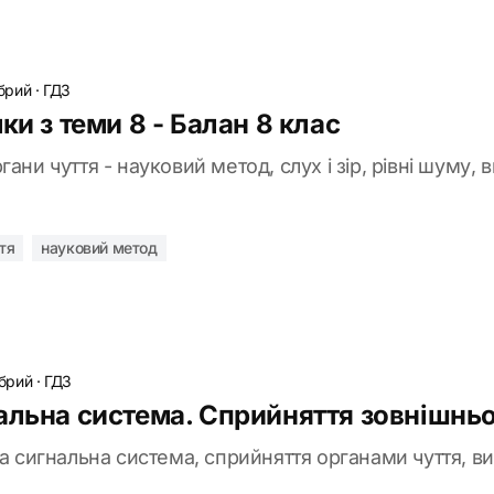
брий
·
ГДЗ
ки з теми 8 - Балан 8 клас
ани чуття - науковий метод, слух і зір, рівні шуму, 
тя
науковий метод
обрий
·
ГДЗ
альна система. Сприйняття зовнішньог
ша сигнальна система, сприйняття органами чуття, в