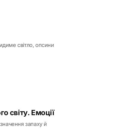
видиме світло, опсини
о світу. Емоції
изначення запаху й