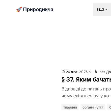
🚀 Природнича
ГДЗ
26 лют. 2026 р.
·
Ілля Д
§ 37. Яким бачать
Відповіді до питань про
чому світяться очі у кот
тварини
органи чуття
б