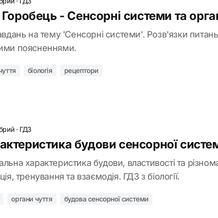
обрий
·
ГДЗ
т Горобець - Сенсорні системи та орга
авдань на тему 'Сенсорні системи'. Розв'язки питань 
ними поясненнями.
чуття
біологія
рецептори
обрий
·
ГДЗ
рактеристика будови сенсорної систем
альна характеристика будови, властивості та різнома
ція, тренування та взаємодія. ГДЗ з біології.
органи чуття
будова сенсорної системи