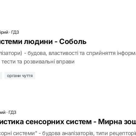
брий
·
ГДЗ
системи людини - Соболь
ізатори) - будова, властивості та сприйняття інформа
в, тести та розвивальні вправи
органи чуття
рий
·
ГДЗ
ристика сенсорних систем - Мирна зо
орні системи" - будова аналізаторів, типи рецепторів