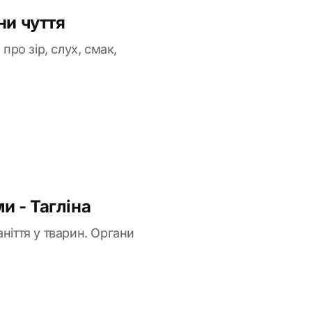
ни чуття
про зір, слух, смак,
и - Тагліна
ніття у тварин. Органи