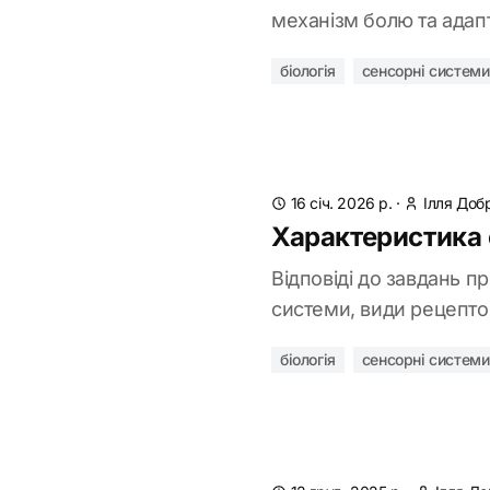
механізм болю та адапт
біологія
сенсорні системи
16 січ. 2026 р.
·
Ілля Доб
Характеристика с
Відповіді до завдань п
системи, види рецепторі
біологія
сенсорні системи