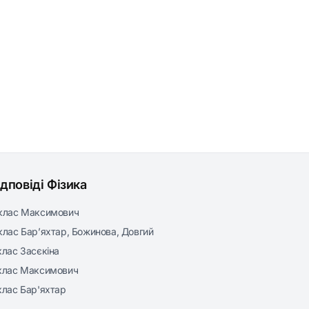
ідповіді Фізика
клас Максимович
клас Бар’яхтар, Божинова, Довгий
клас Засєкіна
клас Максимович
клас Бар'яхтар