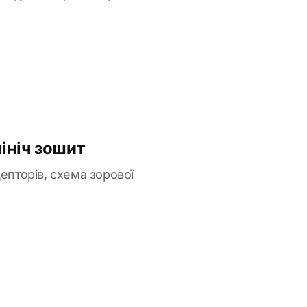
ініч зошит
епторів, схема зорової