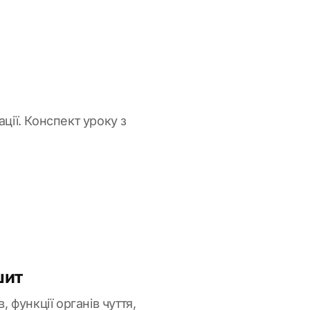
ції. Конспект уроку з
шит
, функції органів чуття,