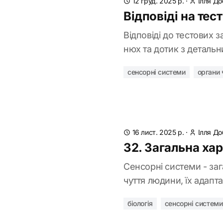
12 груд. 2025 р.
·
Ілля Д
Відповіді на тес
Відповіді до тестових з
нюх та дотик з деталь
сенсорні системи
органи 
16 лист. 2025 р.
·
Ілля Д
32. Загальна ха
Сенсорні системи - заг
чуття людини, їх адапта
біологія
сенсорні системи