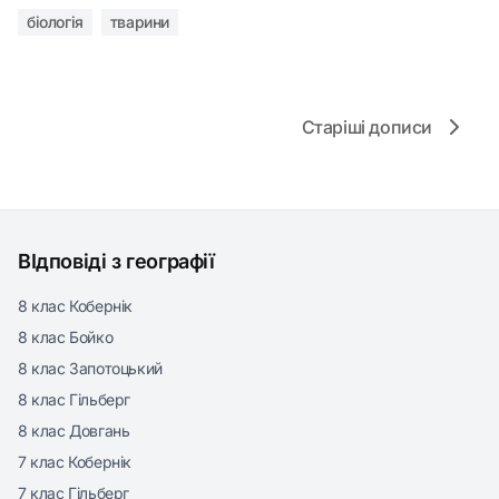
біологія
тварини
Старіші дописи
ВІдповіді з географії
8 клас Кобернік
8 клас Бойко
8 клас Запотоцький
8 клас Гільберг
8 клас Довгань
7 клас Кобернік
7 клас Гільберг