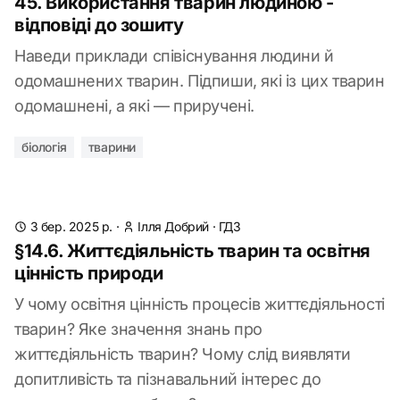
45. Використання тварин людиною -
відповіді до зошиту
Наведи приклади співіснування людини й
одомашнених тварин. Підпиши, які із цих тварин
одомашнені, а які — приручені.
біологія
тварини
3 бер. 2025 р.
·
Ілля Добрий
·
ГДЗ
§14.6. Життєдіяльність тварин та освітня
цінність природи
У чому освітня цінність процесів життєдіяльності
тварин? Яке значення знань про
життєдіяльність тварин? Чому слід виявляти
допитливість та пізнавальний інтерес до