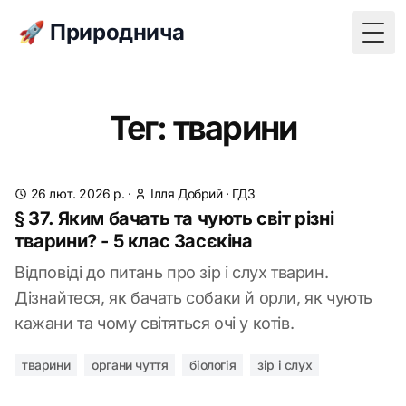
🚀 Природнича
Togg
Тег: тварини
26 лют. 2026 р.
·
Ілля Добрий
·
ГДЗ
§ 37. Яким бачать та чують світ різні
тварини? - 5 клас Засєкіна
Відповіді до питань про зір і слух тварин.
Дізнайтеся, як бачать собаки й орли, як чують
кажани та чому світяться очі у котів.
тварини
органи чуття
біологія
зір і слух