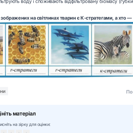
льтрують воду і споживають відфільтровану біомасу (губки
з зображених на світлинах тварин є К-стратегами, а хто —
ини
По
ініть матеріал
исніть на зірку для оцінки: