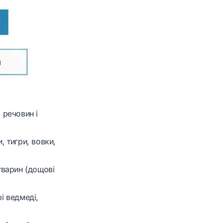
 речовин і
, тигри, вовки,
тварин (дощові
і ведмеді,