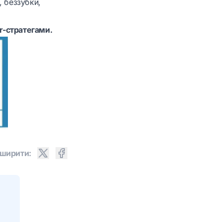
, беззубки,
 r-стратегами.
ширити: