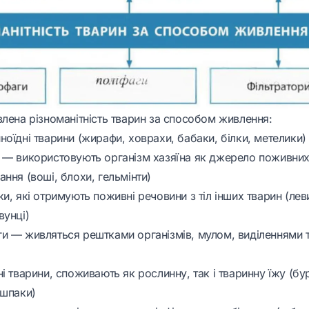
влена різноманітність тварин за способом живлення:
оїдні тварини (жирафи, ховрахи, бабаки, білки, метелики)
 — використовують організм хазяїна як джерело поживних
ння (воші, блохи, гельмінти)
и, які отримують поживні речовини з тіл інших тварин (леви
вунці)
и — живляться рештками організмів, мулом, виділеннями 
і тварини, споживають як рослинну, так і тваринну їжу (бур
 шпаки)