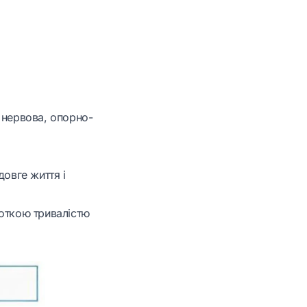
, нервова, опорно-
овге життя і
откою тривалістю