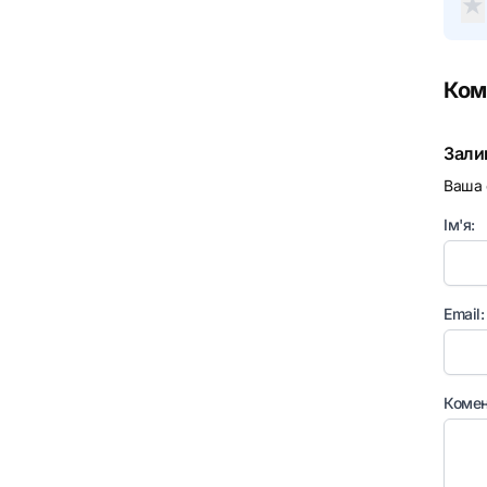
★
Ком
Зали
Ваша 
Ім'я:
Email:
Комен