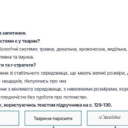
на запитання.
системи є у тварин?
ізіологічні системи: травна, дихальна, кровоносна, видільна
ивна та імунна.
ги та r-стратеги?
ини зі стабільного середовища, що мають великі розміри, д
нащадків, піклуючись про них
ни з мінливого середовища, з невеликими розмірами, кор
 плодючістю без турботи про потомство.
, користуючись текстом підручника на с. 129-130.