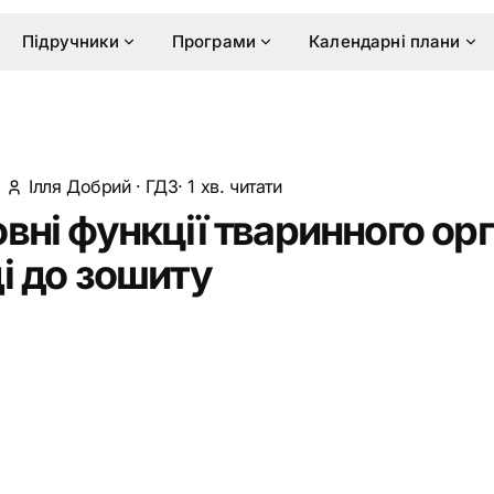
Підручники
Програми
Календарні плани
·
Ілля Добрий
·
ГДЗ
· 1 хв. читати
овні функції тваринного ор
ді до зошиту