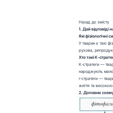
Назад до змісту
1. Дай відповіді 
Які фізіологічні 
У тварин є такі ф
рухова, репродукт
Хто такі К-страте
К-стратеги
— твар
народжують мало 
r-стратеги
— твари
життя та високою
2. Доповни схему