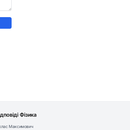
ідповіді Фізика
клас Максимович