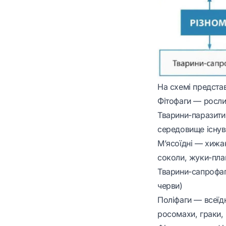
На схемі предста
Фітофаги — рослин
Тварини-паразити
середовище існува
М’ясоїдні — хижак
соколи, жуки-пла
Тварини-сапрофаг
черви)
Поліфаги — всеїдн
росомахи, граки,