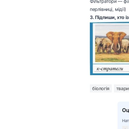
Фільтратори — фі
перлівниці, мідії)
3. Підпиши, хто і
біологія
твар
Оц
Нат