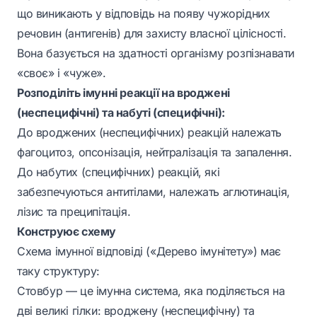
що виникають у відповідь на появу чужорідних
речовин (антигенів) для захисту власної цілісності.
Вона базується на здатності організму розпізнавати
«своє» і «чуже».
Розподіліть імунні реакції на вроджені
(неспецифічні) та набуті (специфічні):
До вроджених (неспецифічних) реакцій належать
фагоцитоз, опсонізація, нейтралізація та запалення.
До набутих (специфічних) реакцій, які
забезпечуються антитілами, належать аглютинація,
лізис та преципітація.
Конструює схему
Схема імунної відповіді («Дерево імунітету») має
таку структуру:
Стовбур — це імунна система, яка поділяється на
дві великі гілки: вроджену (неспецифічну) та