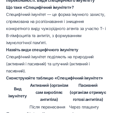
переконаності. Види специфічного імунітету
Що таке «Специфічний імунітет»?
Специфічний імунітет — це форма імунного захисту,
спрямована на розпізнавання і знищення
конкретного виду чужорідного агента за участю Т- і
В-лімфоцитів та антитіл, з формуванням
імунологічної пам’яті.
Назвіть види специфічного імунітету
Специфічний імунітет поділяють на природний
(активний і пасивний) та штучний (активний і
пасивний).
Сконструюйте таблицю «Специфічний імунітет»
Активний (організм
Пасивний
Вид
сам виробляє
(організм отримує
імунітету
антитіла)
готові антитіла)
Після перенесення
Через плаценту