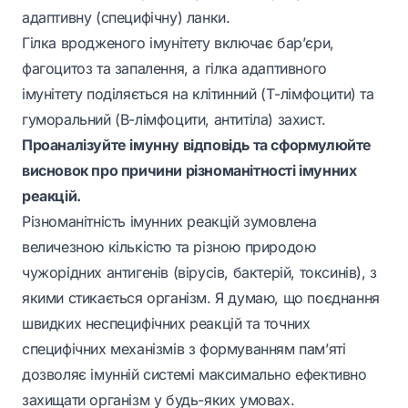
адаптивну (специфічну) ланки.
Гілка вродженого імунітету включає бар’єри,
фагоцитоз та запалення, а гілка адаптивного
імунітету поділяється на клітинний (Т-лімфоцити) та
гуморальний (В-лімфоцити, антитіла) захист.
Проаналізуйте імунну відповідь та сформулюйте
висновок про причини різноманітності імунних
реакцій.
Різноманітність імунних реакцій зумовлена
величезною кількістю та різною природою
чужорідних антигенів (вірусів, бактерій, токсинів), з
якими стикається організм. Я думаю, що поєднання
швидких неспецифічних реакцій та точних
специфічних механізмів з формуванням пам’яті
дозволяє імунній системі максимально ефективно
захищати організм у будь-яких умовах.