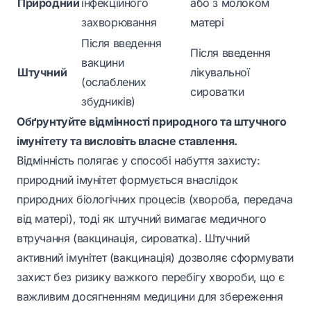
Природний
інфекційного
або з молоком
захворювання
матері
Після введення
Після введення
вакцини
Штучний
лікувальної
(ослаблених
сироватки
збудників)
Обґрунтуйте відмінності природного та штучного
імунітету та висловіть власне ставлення.
Відмінність полягає у способі набуття захисту:
природний імунітет формується внаслідок
природних біологічних процесів (хвороба, передача
від матері), тоді як штучний вимагає медичного
втручання (вакцинація, сироватка). Штучний
активний імунітет (вакцинація) дозволяє сформувати
захист без ризику важкого перебігу хвороби, що є
важливим досягненням медицини для збереження