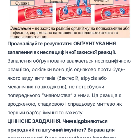
Проаналізуйте результати: ОБҐРУНТУВАННЯ
запалення як неспецифічної захисної реакції.
Запалення обґрунтовано вважається неспецифічною
реакцією, оскільки воно діє однаково проти будь-
якого виду антигенів (бактерій, вірусів або
механічних пошкоджень), не потребуючи
попереднього “знайомства” з ними. Ця реакція є
вродженою, спадковою і спрацьовує миттєво як
перший бар’єр імунного захисту.
ЦІННІСНЕ ЗАВДАННЯ. Чим відрізняються
природний та штучний імунітет? Вправа для