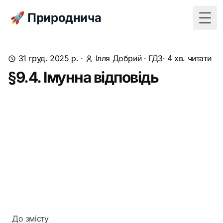
🚀 Природнича
Togg
31 груд. 2025 р.
·
Ілля Добрий
·
ГДЗ
· 4 хв. читати
§9.4. Імунна відповідь
До змісту