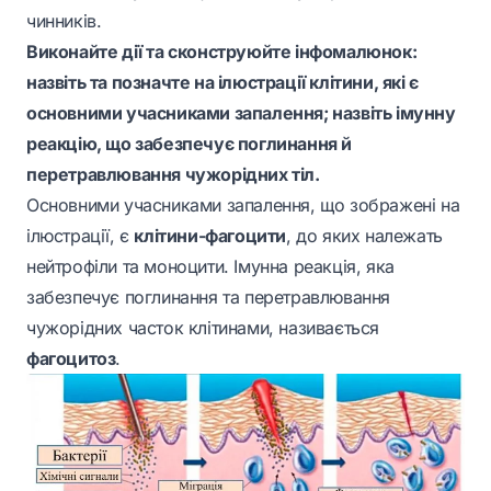
чинників.
Виконайте дії та сконструюйте інфомалюнок:
назвіть та позначте на ілюстрації клітини, які є
основними учасниками запалення; назвіть імунну
реакцію, що забезпечує поглинання й
перетравлювання чужорідних тіл.
Основними учасниками запалення, що зображені на
ілюстрації, є
клітини-фагоцити
, до яких належать
нейтрофіли та моноцити. Імунна реакція, яка
забезпечує поглинання та перетравлювання
чужорідних часток клітинами, називається
фагоцитоз
.