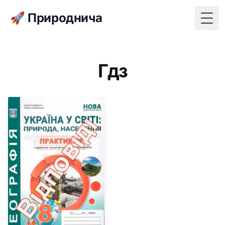
🚀 Природнича
Togg
Гдз