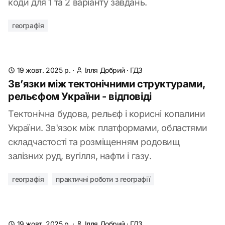
коди для 1 та 2 варіанту завдань.
географія
19 жовт. 2025 р.
·
Ілля Добрий
·
ГДЗ
Зв’язки між тектонічними структурами,
рельєфом України - відповіді
Тектонічна будова, рельєф і корисні копалини
України. Зв'язок між платформами, областями
складчастості та розміщенням родовищ
залізних руд, вугілля, нафти і газу.
географія
практичні роботи з географії
19 жовт. 2025 р.
·
Ілля Добрий
·
ГДЗ