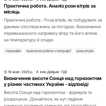
Практична робота. Аналіз рози вітрів за
місяць
Практична робота - Роза вітрів, як побудувати за
даними спостережень за погодою. Визначення
переважаючого напрямку вітру та його вплив
на температуру й опади.
географія
практичні роботи з географії
роза вітрів
19 жовт. 2025 р.
·
Ілля Добрий
·
ГДЗ
Визначення висоти Сонця над горизонтом
у різних частинах України - відповіді
Висота Сонця над горизонтом - формула та
розрахунок. Дізнайтеся, як кут падіння
сонячних променів залежить від географічної