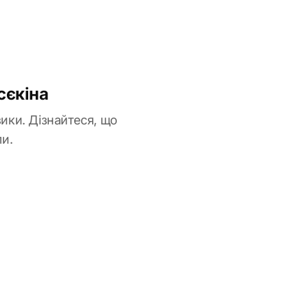
сєкіна
зики. Дізнайтеся, що
и.