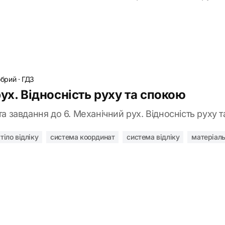
обрий
·
ГДЗ
ух. Відносність руху та спокою
та завдання до 6. Механічний рух. Відносність руху 
тіло відліку
система координат
система відліку
матеріаль