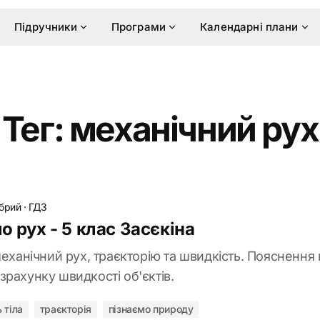
Підручники
Програми
Календарні плани
Тег: механічний рух
обрий
·
ГДЗ
о рух - 5 клас Засєкіна
механічний рух, траєкторію та швидкість. Пояснення в
рахунку швидкості об'єктів.
 тіла
траєкторія
пізнаємо природу