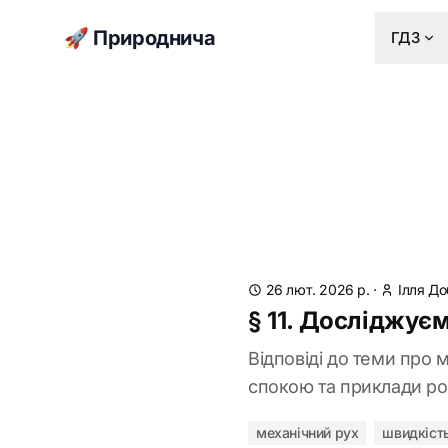
🚀 Природнича
ГДЗ
26 лют. 2026 р.
·
Ілля Д
§ 11. Досліджуєм
Відповіді до теми про 
спокою та приклади роз
механічний рух
швидкість