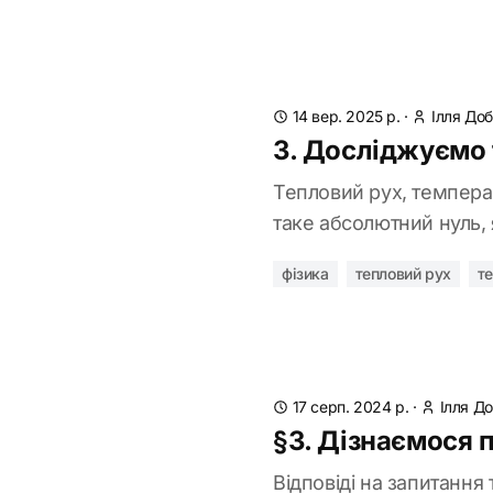
14 вер. 2025 р.
·
Ілля До
3. Досліджуємо 
Тепловий рух, температ
таке абсолютний нуль,
фізика
тепловий рух
т
17 серп. 2024 р.
·
Ілля Д
§3. Дізнаємося 
Відповіді на запитання