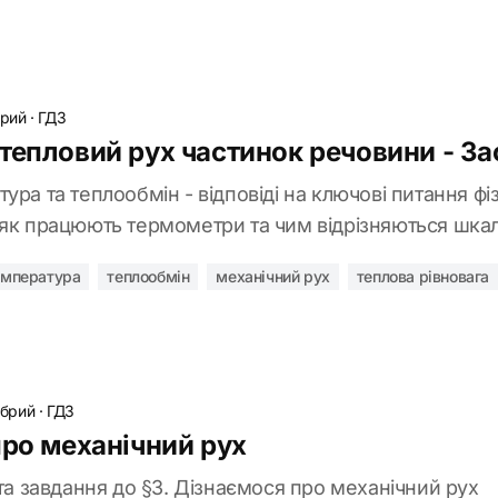
брий
·
ГДЗ
тепловий рух частинок речовини - За
ура та теплообмін - відповіді на ключові питання фі
 як працюють термометри та чим відрізняються шкал
емпература
теплообмін
механічний рух
теплова рівновага
обрий
·
ГДЗ
про механічний рух
 та завдання до §3. Дізнаємося про механічний рух