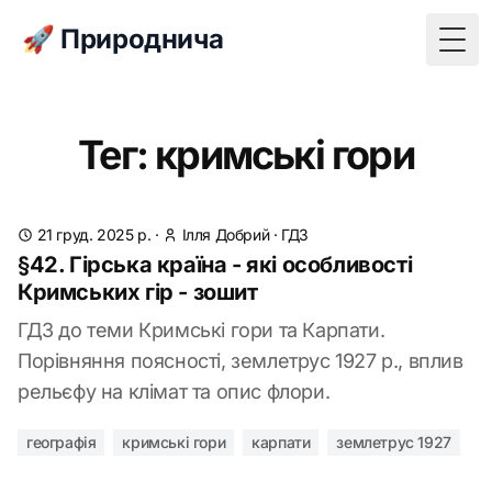
🚀 Природнича
Togg
Тег: кримські гори
21 груд. 2025 р.
·
Ілля Добрий
·
ГДЗ
§42. Гірська країна - які особливості
Кримських гір - зошит
ГДЗ до теми Кримські гори та Карпати.
Порівняння поясності, землетрус 1927 р., вплив
рельєфу на клімат та опис флори.
географія
кримські гори
карпати
землетрус 1927