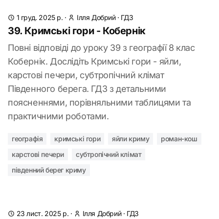
1 груд. 2025 р.
·
Ілля Добрий
·
ГДЗ
39. Кримські гори - Кобернік
Повні відповіді до уроку 39 з географії 8 клас
Кобернік. Дослідіть Кримські гори - яйли,
карстові печери, субтропічний клімат
Південного берега. ГДЗ з детальними
поясненнями, порівняльними таблицями та
практичними роботами.
географія
кримські гори
яйли криму
роман-кош
карстові печери
субтропічний клімат
південний берег криму
23 лист. 2025 р.
·
Ілля Добрий
·
ГДЗ