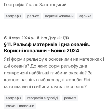
Географія 7 клас Запотоцький
географія
рельєф
корисні копалини
африка
11 серп. 2024 р.
·
Ілля Добрий
·
ГДЗ
§11. Рельєф материків і дна океанів.
Корисні копалини - Бойко 2024
Які форми рельєфу є основними на материках і
дні океанів? До яких форм рельєфу дна
приурочені найбільші глибини океанів? За
картою назвіть глибоководні жолоби. Які
максимальні глибини там зафіксовано?
географія
географія відповіді
рельєф
корисні копалини