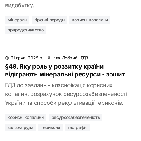
видобутку.
мінерали
гірські породи
корисні копалини
природознавство
21 груд. 2025 р.
·
Ілля Добрий
·
ГДЗ
§49. Яку роль у розвитку країни
відіграють мінеральні ресурси - зошит
ГДЗ до завдань - класифікація корисних
копалин, розрахунок ресурсозабезпеченості
України та способи рекультивації териконів.
корисні копалини
ресурсозабезпеченість
залізна руда
терикони
географія