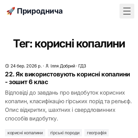
🚀 Природнича
Togg
Тег: корисні копалини
24 бер. 2026 р.
·
Ілля Добрий
·
ГДЗ
22. Як використовують корисні копалини
- зошит 6 клас
Відповіді до завдань про видобуток корисних
копалин, класифікацію гірських порід та рельєф.
Опис відкритих, шахтних і свердловинних
способів видобутку.
корисні копалини
гірські породи
географія