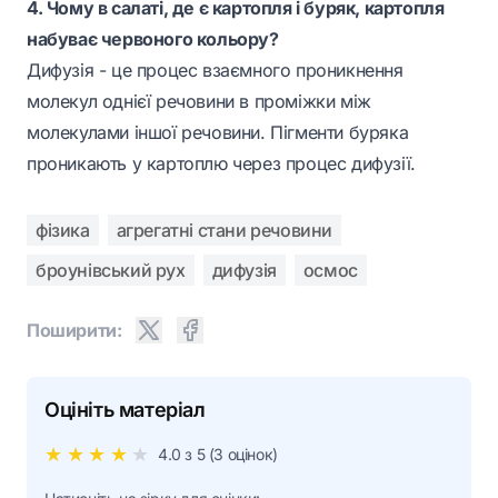
4. Чому в салаті, де є картопля і буряк, картопля
набуває червоного кольору?
Дифузія - це процес взаємного проникнення
молекул однієї речовини в проміжки між
молекулами іншої речовини. Пігменти буряка
проникають у картоплю через процес дифузії.
фізика
агрегатні стани речовини
броунівський рух
дифузія
осмос
Поширити:
Оцініть матеріал
★
★
★
★
★
4.0
з 5 (
3
оцінок)