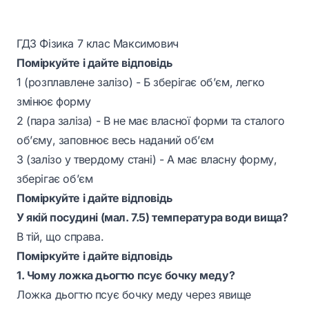
ГДЗ Фізика 7 клас Максимович
Поміркуйте і дайте відповідь
1 (розплавлене залізо) - Б зберігає об’єм, легко
змінює форму
2 (пара заліза) - В не має власної форми та сталого
об’єму, заповнює весь наданий об’єм
3 (залізо у твердому стані) - А має власну форму,
зберігає об’єм
Поміркуйте і дайте відповідь
У якій посудині (мал. 7.5) температура води вища?
В тій, що справа.
Поміркуйте і дайте відповідь
1. Чому ложка дьогтю псує бочку меду?
Ложка дьогтю псує бочку меду через явище