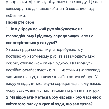
утворюючи ефективну візуальну перешкоду. Це дає
кальмару час для швидкої втечі й сховатися від
небезпеки.
Перевірте себе
1. Чому броунівський рух відбувається в
газоподібному і рідкому середовищах, але не
спостерігається у вакуумі?
У газах і рідинах молекули перебувають у
постійному хаотичному русі та взаємодіють між
собою, стикаючись одна з одною. Ці молекули
постійно бомбардують більші частинки (наприклад,
частинки пилку), спричиняючи їх хаотичний рух. У
вакуумі відсутні молекули середовища, тому немає
чому взаємодіяти з частинками і спричиняти їх рух
2. Чи відбуватиметься броунівський рух частинок
квіткового пилку в краплі води, що замерзла?