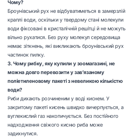
Чому?
Броунівський рух не відбуватиметься в замерзлій
краплі води, оскільки у твердому стані молекули
води фіксовані в кристалічній решітці й не можуть
вільно рухатися. Без руху молекул середовища
немає зіткнень, які викликають броунівський рух
частинок пилку.
3. Чому рибку, яку купили у зоомагазині, не
можна довго перевозити у зав’язаному
поліетиленовому пакеті з невеликою кількістю
води?
Риби дихають розчиненим у воді киснем. У
закритому пакеті кисень швидко вичерпується, а
вуглекислий газ накопичується. Без постійного
надходження свіжого кисню риба може
задихнутися.