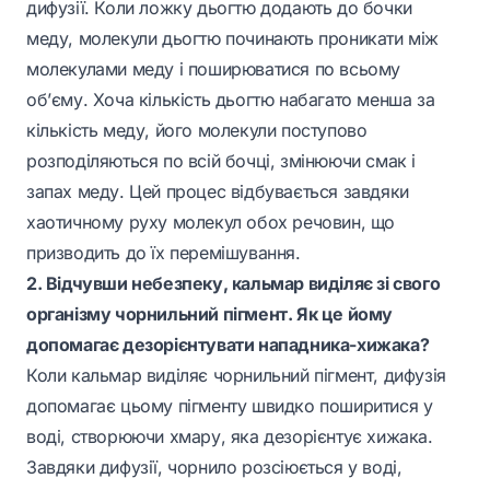
дифузії. Коли ложку дьогтю додають до бочки
меду, молекули дьогтю починають проникати між
молекулами меду і поширюватися по всьому
об’єму. Хоча кількість дьогтю набагато менша за
кількість меду, його молекули поступово
розподіляються по всій бочці, змінюючи смак і
запах меду. Цей процес відбувається завдяки
хаотичному руху молекул обох речовин, що
призводить до їх перемішування.
2. Відчувши небезпеку, кальмар виділяє зі свого
організму чорнильний пігмент. Як це йому
допомагає дезорієнтувати нападника-хижака?
Коли кальмар виділяє чорнильний пігмент, дифузія
допомагає цьому пігменту швидко поширитися у
воді, створюючи хмару, яка дезорієнтує хижака.
Завдяки дифузії, чорнило розсіюється у воді,