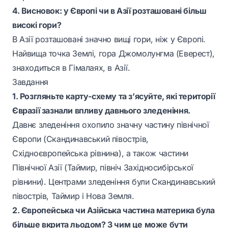
4. Висновок: у Європі чи в Азії розташовані більш
високі гори?
В Азії розташовані значно вищі гори, ніж у Європі.
Найвища точка Землі, гора Джомолунгма (Еверест),
знаходиться в Гімалаях, в Азії.
Завдання
1. Розгляньте карту-схему та з’ясуйте, які території
Євразії зазнали впливу давнього зледеніння.
Давнє зледеніння охопило значну частину північної
Європи (Скандинавський півострів,
Східноєвропейська рівнина), а також частини
Північної Азії (Таймир, північ Західносибірської
рівнини). Центрами зледеніння були Скандинавський
півострів, Таймир і Нова Земля.
2. Європейська чи Азійська частина материка була
більше вкрита льодом? З чим це може бути