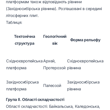
платформам також відповідають рівнини
(Західносибірська рівнина). Розташовані в середині
літосферних плит.
Таблиця:
По
Тектонічна
Геологічний
Форма рельєфу
структура
вік
лі
У с
Східноєвропейська
Архей,
Східноєвропейська
Єв
платформа
Протерозой
рівнина
пл
У с
Західносибірська
Західносибірська
Палеозой
Єв
платформа
рівнина
пл
Група ІІ. Області складчастості
Області складчастості: Байкальська, Каледонська,