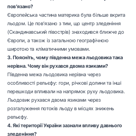
пов’язано?
Європейська частина материка була більше вкрита
льодом. Це пов’язано з тим, що центр зледеніння
(Скандинавський півострів) знаходився ближче до
Європи, а також із загальною географічною
широтою та кліматичними умовами.
3. Поясніть, чому південна межа льодовика така
нерівна. Чому він рухався двома язиками?
Південна межа льодовика нерівна через
особливості рельєфу: гори, річкові долини та інші
перешкоди впливали на напрямок руху льодовика.
Льодовик рухався двома язиками через
розгалуження потоків льоду в місцях знижень
рельєфу.
4. Які території України зазнали впливу давнього
зледеніння?