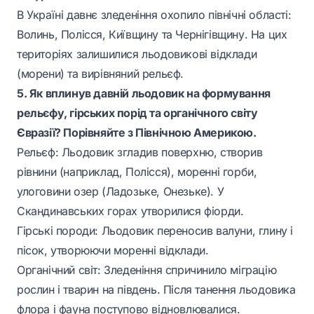
В Україні давнє зледеніння охопило північні області:
Волинь, Полісся, Київщину та Чернігівщину. На цих
територіях залишилися льодовикові відклади
(морени) та вирівняний рельєф.
5. Як вплинув давній льодовик на формування
рельєфу, гірських порід та органічного світу
Євразії? Порівняйте з Північною Америкою.
Рельєф: Льодовик згладив поверхню, створив
рівнини (наприклад, Полісся), моренні горби,
улоговини озер (Ладозьке, Онезьке). У
Скандинавських горах утворилися фіорди.
Гірські породи: Льодовик переносив валуни, глину і
пісок, утворюючи моренні відклади.
Органічний світ: Зледеніння спричинило міграцію
рослин і тварин на південь. Після танення льодовика
флора і фауна поступово відновлювалися.