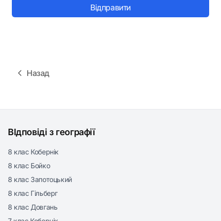
Відправити
Назад
ВІдповіді з географії
8 клас Кобернік
8 клас Бойко
8 клас Запотоцький
8 клас Гільберг
8 клас Довгань
7 клас Кобернік