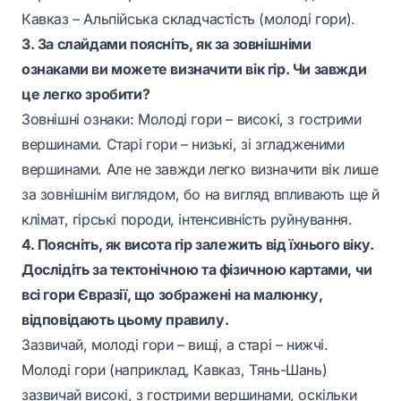
Кавказ – Альпійська складчастість (молоді гори).
3. За слайдами поясніть, як за зовнішніми
ознаками ви можете визначити вік гір. Чи завжди
це легко зробити?
Зовнішні ознаки: Молоді гори – високі, з гострими
вершинами. Старі гори – низькі, зі згладженими
вершинами. Але не завжди легко визначити вік лише
за зовнішнім виглядом, бо на вигляд впливають ще й
клімат, гірські породи, інтенсивність руйнування.
4. Поясніть, як висота гір залежить від їхнього віку.
Дослідіть за тектонічною та фізичною картами, чи
всі гори Євразії, що зображені на малюнку,
відповідають цьому правилу.
Зазвичай, молоді гори – вищі, а старі – нижчі.
Молоді гори (наприклад, Кавказ, Тянь-Шань)
зазвичай високі, з гострими вершинами, оскільки