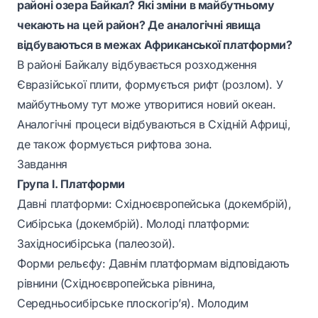
районі озера Байкал? Які зміни в майбутньому
чекають на цей район? Де аналогічні явища
відбуваються в межах Африканської платформи?
В районі Байкалу відбувається розходження
Євразійської плити, формується рифт (розлом). У
майбутньому тут може утворитися новий океан.
Аналогічні процеси відбуваються в Східній Африці,
де також формується рифтова зона.
Завдання
Група І. Платформи
Давні платформи: Східноєвропейська (докембрій),
Сибірська (докембрій). Молоді платформи:
Західносибірська (палеозой).
Форми рельєфу: Давнім платформам відповідають
рівнини (Східноєвропейська рівнина,
Середньосибірське плоскогір’я). Молодим