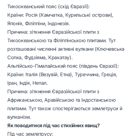
Тихоокеанський пояс (схід Євразії):
Країни: Росія (Камчатка, Курильські острови),
Японія, Філіппіни, Індонезія.
Причина: зіткнення Євразійської плити з
Тихоокеанською та Філіппінською плитами. Тут
розташовані численні активні вулкани (Ключевська
Сопка, Фудзіяма, Кракатау).
Альпійсько-Гімалайський пояс (південь Євразії):
Країни: Італія (Везувій, Етна), Туреччина, Греція,
Іран, Індія, Непал.
Причина: зіткнення Євразійської плити з
Африканською, Аравійською та Індостанською
плитами. Тут також спостерігаються землетруси й
вулканізм.
Як поводитися під час стихійних явищ?
Під час землетрусу: