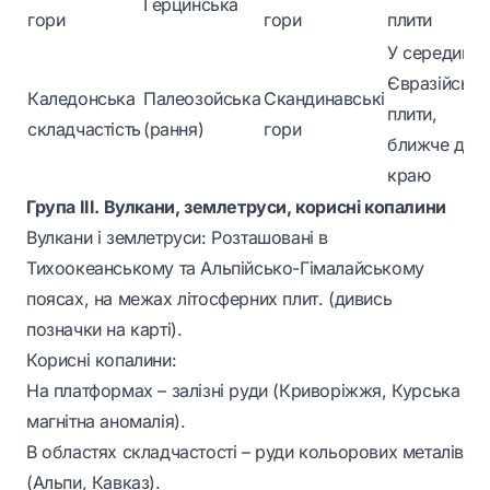
Герцинська
гори
гори
плити
У середині
Євразійсько
Каледонська
Палеозойська
Скандинавські
плити,
складчастість
(рання)
гори
ближче до
краю
Група ІІІ. Вулкани, землетруси, корисні копалини
Вулкани і землетруси: Розташовані в
Тихоокеанському та Альпійсько-Гімалайському
поясах, на межах літосферних плит. (дивись
позначки на карті).
Корисні копалини:
На платформах – залізні руди (Криворіжжя, Курська
магнітна аномалія).
В областях складчастості – руди кольорових металів
(Альпи, Кавказ).