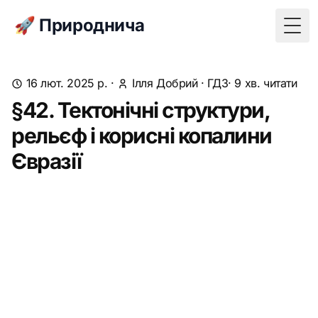
🚀 Природнича
Togg
16 лют. 2025 р.
·
Ілля Добрий
·
ГДЗ
· 9 хв. читати
§42. Тектонічні структури,
рельєф і корисні копалини
Євразії