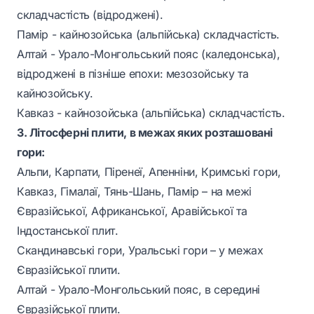
складчастість (відроджені).
Памір - кайнозойська (альпійська) складчастість.
Алтай - Урало-Монгольський пояс (каледонська),
відроджені в пізніше епохи: мезозойську та
кайнозойську.
Кавказ - кайнозойська (альпійська) складчастість.
3. Літосферні плити, в межах яких розташовані
гори:
Альпи, Карпати, Піренеї, Апенніни, Кримські гори,
Кавказ, Гімалаї, Тянь-Шань, Памір – на межі
Євразійської, Африканської, Аравійської та
Індостанської плит.
Скандинавські гори, Уральські гори – у межах
Євразійської плити.
Алтай - Урало-Монгольський пояс, в середині
Євразійської плити.