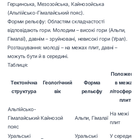
Герцинська, Мезозойська, Кайнозойська
(Альпійсько-Гімалайський пояс).
Форми рельєфу: Областям складчастості
відповідають гори. Молодим – високі гори (Альпи,
Гімалаї), давнім – зруйновані, невисокі гори (Урал).
Розташування: молоді – на межах плит, давні –
можуть бути й в середині.
Таблиця:
Положенн
Тектонічна
Геологічний
Форма
в межах
структура
вік
рельєфу
літосферни
плит
Альпійсько-
На межі
Гімалайський
Кайнозой
Альпи, Гімалаї
плит
пояс
Уральські
Уральські
У середині