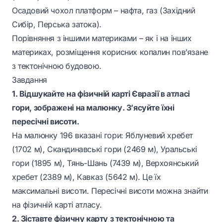
Осадовий чохол платформ – нафта, газ (Західний
Сибір, Перська затока).
Порівняння з іншими материками – як і на інших
материках, розміщення корисних копалин пов’язане
з тектонічною будовою.
Завдання
1. Відшукайте на фізичній карті Євразії в атласі
гори, зображені на малюнку. З’ясуйте їхні
пересічні висоти.
На малюнку 196 вказані гори: Яблуневий хребет
(1702 м), Скандинавські гори (2469 м), Уральські
гори (1895 м), Тянь-Шань (7439 м), Верхоянський
хребет (2389 м), Кавказ (5642 м). Це їх
максимальні висоти. Пересічні висоти можна знайти
на фізичній карті атласу.
2. Зіставте фізичну карту з тектонічною та