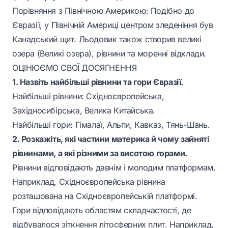
Порівняння з Північною Америкою: Подібно до
Євразії, у Північній Америці центром зледеніння був
Канадський щит. Льодовик також створив великі
озера (Великі озера), рівнини та моренні відклади.
ОЦІНЮЄМО СВОЇ ДОСЯГНЕННЯ
1. Назвіть найбільші рівнини та гори Євразії.
Найбільші рівнини: Східноєвропейська,
Західносибірська, Велика Китайська.
Найбільші гори: Гімалаї, Альпи, Кавказ, Тянь-Шань.
2. Розкажіть, які частини материка й чому зайняті
рівнинами, а які різними за висотою горами.
Рівнини відповідають давнім і молодим платформам.
Наприклад, Східноєвропейська рівнина
розташована на Східноєвропейській платформі.
Гори відповідають областям складчастості, де
відбувалося зіткнення літосферних плит. Наприклад,