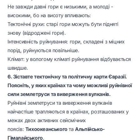
Не завжди давні гори є низькими, а молоді -
високими, бо на висоту впливають:
Тектонічні рухи: старі гори можуть бути підняті
знову (відроджені гори).
Інтенсивність руйнування: гори, складені з міцних
порід, руйнуються повільніше.
Клімат: у вологому кліматі руйнування відбувається
швидше.
6. Зіставте тектонічну та політичну карти Євразії.
Поясніть, у яких країнах та чому можливі руйнівної
сили землетруси та виверження вулканів.
Руйнівні землетруси та виверження вулканів
найчастіше трапляються в країнах, розташованих у
межах двох активних сейсмічних
поясів:
Тихоокеанського
та
Альпійсько-
Гімалайського
.