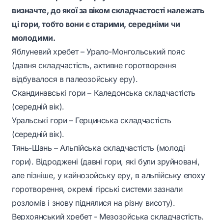
визначте, до якої за віком складчастості належать
ці гори, тобто вони є старими, середніми чи
молодими.
Яблуневий хребет – Урало-Монгольський пояс
(давня складчастість, активне горотворення
відбувалося в палеозойську еру).
Скандинавські гори – Каледонська складчастість
(середній вік).
Уральські гори – Герцинська складчастість
(середній вік).
Тянь-Шань – Альпійська складчастість (молоді
гори). Відроджені (давні гори, які були зруйновані,
але пізніше, у кайнозойську еру, в альпійську епоху
горотворення, окремі гірські системи зазнали
розломів і знову піднялися на різну висоту).
Верхоянський хребет - Мезозойська складчастість.