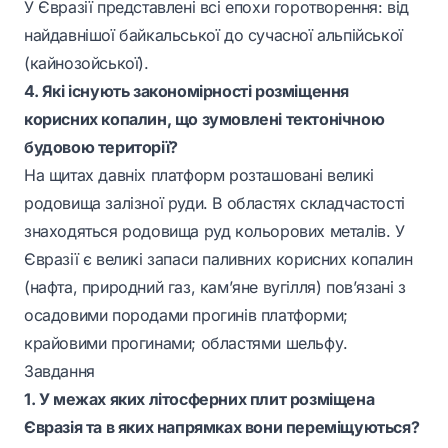
У Євразії представлені всі епохи горотворення: від
найдавнішої байкальської до сучасної альпійської
(кайнозойської).
4. Які існують закономірності розміщення
корисних копалин, що зумовлені тектонічною
будовою території?
На щитах давніх платформ розташовані великі
родовища залізної руди. В областях складчастості
знаходяться родовища руд кольорових металів. У
Євразії є великі запаси паливних корисних копалин
(нафта, природний газ, кам’яне вугілля) пов’язані з
осадовими породами прогинів платформи;
крайовими прогинами; областями шельфу.
Завдання
1. У межах яких літосферних плит розміщена
Євразія та в яких напрямках вони переміщуються?