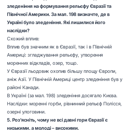
зледеніння на формування рельєфу Євразії та
Північної Америки. За мал. 198 визначте, де в
Україні було зледеніння. Які лишилися його
наслідки?
Схожий вплив:
Вплив був значним як в Євразії, так і в Північній
Америці: згладжування рельєфу, утворення
моренних відкладів, озер, тощо.
У Євразії льодовик охопив більшу площу Європи,
аніж Азії. У Північній Америці центр зледеніння був у
районі Канади.
В Україні (за мал. 198) зледеніння досягало Києва.
Наслідки: моренні горби, рівнинний рельєф Полісся,
озерні улоговини.
5. Роз’ясніть, чому не всі давні гори Євразії є
низькими, а молоді – високими.