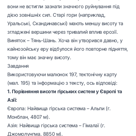
вони не встигли зазнати значного руйнування під
дією зовнішніх сил. Старі гори (наприклад,
Уральські, Скандинавські) мають меншу висоту та
згладжені вершини через тривалий вплив ерозії.
Виняток – Тянь-Шань. Хоча він утворився давно, у
кайнозойську еру відбулося його повторне підняття,
тому він має значну висоту.
Завдання
Використовуючи малюнок 197, тектонічну карту
(мал. 195) та інформацію з тексту, ось відповіді:
1. Порівняння висоти гірських систем у Європі та
Азії:
Європа: Найвища гірська система – Альпи (г.
Монблан, 4807 м).
Азія: Найвища гірська система – Гімалаї (г.
Джомолунгма, 8850 м).