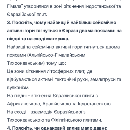
Гімалаї утворилися в зоні зіткнення Індостанської та
Євразійської плит.
3. Поясніть, чому найвищі й найбільш сейсмічно
активні гори тягнуться в Євразії двома поясами: на
півдні та на сході материка.
Найвищі та сейсмічно активні гори тягнуться двома
поясами (Альпійсько-Гімалайським і
Тихоокеанським) тому що:
Це зони зіткнення літосферних плит, де
відбуваються активні тектонічні рухи, землетруси та
вулканізм.
На півдні - зіткнення Євразійської плити з
Африканською, Аравійською та Індостанською.
На сході - взаємодія Євразійської з
Тихоокеанською та Філіппінською плитами.
4. Поясніть, чи однаковий вплив мало давнє