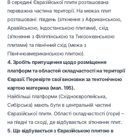
В середині Євразійської плити розташована
переважна частина території. На межах плит
розташовані: південь (зіткнення з Африканською,
Аравійською, Індостанською плитами), схід
(зіткнення з Філіппінською та Тихоокеанською
плитами) та північний схід (межа з
Північноамериканською плитою).
4. Зробіть припущення щодо розміщення
платформ та областей складчастості на території
Євразії. Перевірте свої висновки за тектонічною
картою материка (мал. 195).
Найбільші платформи (Східноєвропейська,
Сибірська) мають бути в центральній частині
Євразійської плити. Області складчастості (гори) –
на півдні та сході, де відбувається зіткнення плит.
5. Що відбувається з Євразійською плитою в