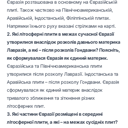
Євразія розташована в основному на Євразійській
плиті. Також частково на Північноамериканській,
Аравійській, Індостанській, Філіппінській плитах.
Напрямки їхнього руху вказані стрілками на карті.
2. Які літосферні плити в межах сучасної Євразії
утворилися внаслідок розколів давнього материка
Лавразія, а які – після розколів Гондвани? Поясніть,
як сформувалася Євразія як єдиний материк.
Євразійська та Північноамериканська плити
утворилися після розколу Лавразії. Індостанська та
Аравійська плити – після розколу Гондвани. Євразія
сформувалася як єдиний материк внаслідок
тривалого зближення та зіткнення різних
літосферних плит.
3. Які частини Євразії розміщені в середині
літосферної плити, а які – на межах сусідніх плит?