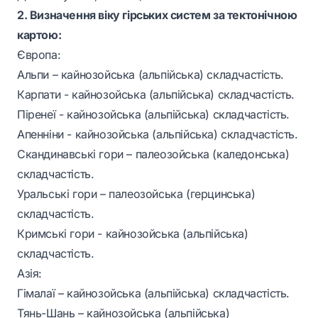
2. Визначення віку гірських систем за тектонічною
картою:
Європа:
Альпи – кайнозойська (альпійська) складчастість.
Карпати - кайнозойська (альпійська) складчастість.
Піренеї - кайнозойська (альпійська) складчастість.
Апенніни - кайнозойська (альпійська) складчастість.
Скандинавські гори – палеозойська (каледонська)
складчастість.
Уральські гори – палеозойська (герцинська)
складчастість.
Кримські гори - кайнозойська (альпійська)
складчастість.
Азія:
Гімалаї – кайнозойська (альпійська) складчастість.
Тянь-Шань – кайнозойська (альпійська)