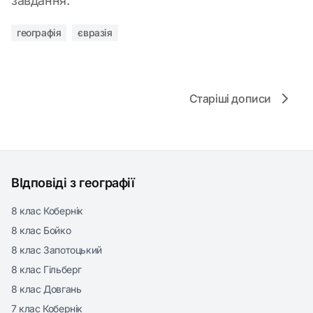
завдання.
географія
євразія
Старіші дописи
ВІдповіді з географії
8 клас Кобернік
8 клас Бойко
8 клас Запотоцький
8 клас Гільберг
8 клас Довгань
7 клас Кобернік