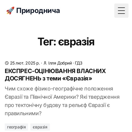
🚀 Природнича
Togg
Тег: євразія
25 лют. 2025 р.
·
Ілля Добрий
·
ГДЗ
ЕКСПРЕС-ОЦІНЮВАННЯ ВЛАСНИХ
ДОСЯГНЕНЬ з теми «Євразія»
Чим схоже фізико-географічне положення
Євразії та Північної Америки? Які твердження
про тектонічну будову та рельєф Євразії є
правильними?
географія
євразія