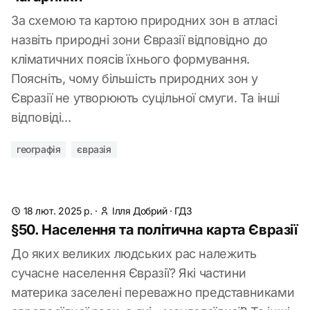
За схемою та картою природних зон в атласі
назвіть природні зони Євразії відповідно до
кліматичних поясів їхнього формування.
Поясніть, чому більшість природних зон у
Євразії не утворюють суцільної смуги. Та інші
відповіді...
географія
євразія
18 лют. 2025 р.
·
Ілля Добрий
·
ГДЗ
§50. Населення та політична карта Євразії
До яких великих людських рас належить
сучасне населення Євразії? Які частини
материка заселені переважно представниками