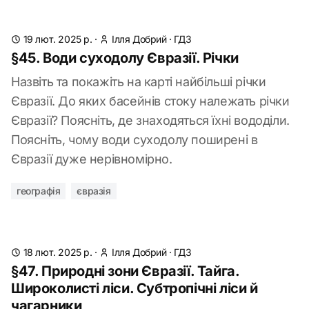
19 лют. 2025 р.
·
Ілля Добрий
·
ГДЗ
§45. Води суходолу Євразії. Річки
Назвіть та покажіть на карті найбільші річки
Євразії. До яких басейнів стоку належать річки
Євразії? Поясніть, де знаходяться їхні вододіли.
Поясніть, чому води суходолу поширені в
Євразії дуже нерівномірно.
географія
євразія
18 лют. 2025 р.
·
Ілля Добрий
·
ГДЗ
§47. Природні зони Євразії. Тайга.
Широколисті ліси. Субтропічні ліси й
чагарники