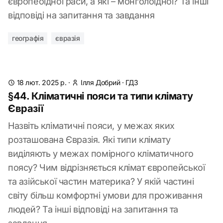
європеоїдної раси, а які – монголоїдної? Та інші
відповіді на запитання та завдання
географія
євразія
18 лют. 2025 р.
·
Ілля Добрий
·
ГДЗ
§44. Кліматичні пояси та типи клімату
Євразії
Назвіть кліматичні пояси, у межах яких
розташована Євразія. Які типи клімату
виділяють у межах помірного кліматичного
поясу? Чим відрізняється клімат європейської
та азійської частин материка? У якій частині
світу більш комфортні умови для проживання
людей? Та інші відповіді на запитання та