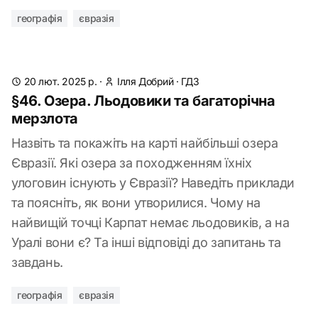
географія
євразія
20 лют. 2025 р.
·
Ілля Добрий
·
ГДЗ
§46. Озера. Льодовики та багаторічна
мерзлота
Назвіть та покажіть на карті найбільші озера
Євразії. Які озера за походженням їхніх
улоговин існують у Євразії? Наведіть приклади
та поясніть, як вони утворилися. Чому на
найвищій точці Карпат немає льодовиків, а на
Уралі вони є? Та інші відповіді до запитань та
завдань.
географія
євразія