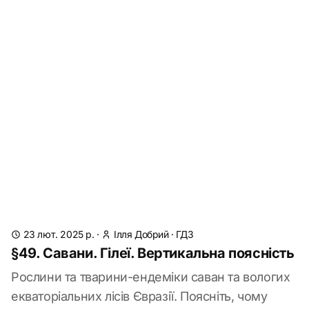
23 лют. 2025 р.
·
Ілля Добрий
·
ГДЗ
§49. Савани. Гілеї. Вертикальна поясність
Рослини та тварини-ендеміки саван та вологих
екваторіальних лісів Євразії. Поясніть, чому