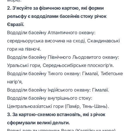
2. З’ясуйте за фізичною картою, які форми
рельєфу є вододілами басейнів стоку річок
Євразії.
Вододіли басейну Атлантичного океану:
середньоруська височина на сході, Скандинавські
гори на півночі.
Вододіли басейну Північного Льодовитого океану:
Уральські гори, Середньосибірське плоскогір’я.
Вододіли басейну Тихого океану: Гімалаї, Тибетське
нагір’я,
Вододіли басейну Індійського океану: Гімалаї.
Вододіли басейну внутрішнього стоку:
Центральноазіатські гори (Памір, Тянь-Шань).
3. За картою-схемою встановіть, які з річок
сформували великі дельти.
Великі дельти утворили: Волга (Каспійське море),