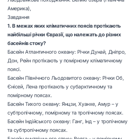
Америка),
Завдання
1. В межах яких кліматичних поясів протікають
найбільші річки Євразії, що належать до різних
басейнів стоку?
Басейн Атлантичного океану: Річки Дунай, Дніпро,
Дон, Рейн протікають у помірному кліматичному
поясі.
Басейн Північного Льодовитого океану: Річки Об,
Єнісей, Лена протікають у субарктичному та
помірному поясах.
Басейн Тихого океану: Янцзи, Хуанхе, Амур – у
субтропічному, помірному та тропічному поясах.
Басейн Індійського океану: Ганг, Інд – у тропічному
та субтропічному поясах.
Басейн внутрішнього стоку: Волга – у помірному