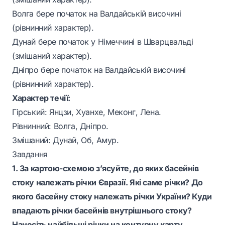
Волга бере початок на Валдайській височині
(рівнинний характер).
Дунай бере початок у Німеччині в Шварцвальді
(змішаний характер).
Дніпро бере початок на Валдайській височині
(рівнинний характер).
Характер течії:
Гірський: Янцзи, Хуанхе, Меконг, Лена.
Рівнинний: Волга, Дніпро.
Змішаний: Дунай, Об, Амур.
Завдання
1. За картою-схемою з’ясуйте, до яких басейнів
стоку належать річки Євразії. Які саме річки? До
якого басейну стоку належать річки України? Куди
впадають річки басейнів внутрішнього стоку?
Нанесіть найбільші річки на контурну карту.