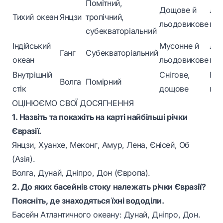
Помітний,
Дощове й
Літ
Тихий океан
Янцзи
тропічний,
льодовикове
пов
субекваторіальний
Індійський
Мусонне й
Літ
Ганг
Субекваторіальний
океан
льодовикове
пов
Внутрішній
Снігове,
Вес
Волга
Помірний
стік
дощове
пов
ОЦІНЮЄМО СВОЇ ДОСЯГНЕННЯ
1. Назвіть та покажіть на карті найбільші річки
Євразії.
Янцзи, Хуанхе, Меконг, Амур, Лена, Єнісей, Об
(Азія).
Волга, Дунай, Дніпро, Дон (Європа).
2. До яких басейнів стоку належать річки Євразії?
Поясніть, де знаходяться їхні вододіли.
Басейн Атлантичного океану: Дунай, Дніпро, Дон.