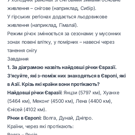
живлення – снігове (наприклад, Сибір).
У гірських регіонах додається льодовикове
живлення (наприклад, Гімалаї).
Режим річок змінюється за сезонами: у мусонних
зонах повені влітку, у помірних – навесні через
танення снігу
Завдання
1. За діаграмою назвіть найдовші річки Євразії.
З’ясуйте, які з-поміж них знаходяться в Європі, які
в Азії. Крізь які країни вони протікають?
Найдовші річки Євразії:
Янцзи (5797 км), Хуанхе
(5464 км), Меконг (4500 км), Лена (4400 км),
Єнісей (4102 км).
Річки в Європі:
Волга, Дунай, Дніпро.
Країни, через які протікають:
Волга – Росія.