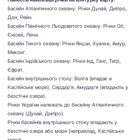
Басейн Атлантичного океану: Річки Дунай, Дніпро,
Дон, Рейн.
Басейн Північного Льодовитого океану: Річки Об,
Єнісей, Лена.
Басейн Тихого океану: Річки Янцзи, Хуанхе, Амур,
Меконг.
Басейн Індійського океану: Річки Інд, Ганг, Тигр,
Єфрат.
Басейн внутрішнього стоку: Волга (впадає в
Каспійське море), Сирдар’я, Амудар’я (впадають у
безстічні озера).
Річки України належать до басейну Атлантичного
океану (Дунай, Дніпро).
Річки басейнів внутрішнього стоку впадають у
безстічні озера або моря (наприклад, Каспійське
море).