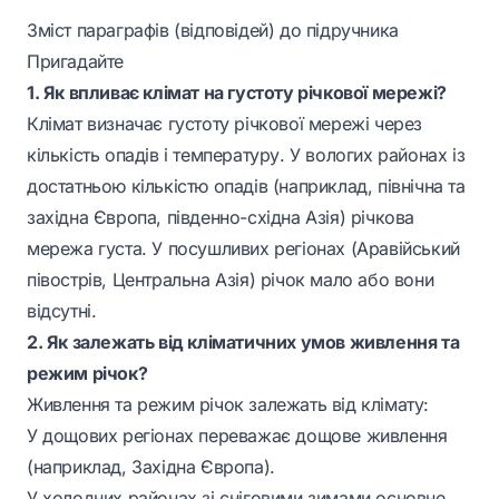
Зміст параграфів (відповідей) до підручника
Пригадайте
1. Як впливає клімат на густоту річкової мережі?
Клімат визначає густоту річкової мережі через
кількість опадів і температуру. У вологих районах із
достатньою кількістю опадів (наприклад, північна та
західна Європа, південно-східна Азія) річкова
мережа густа. У посушливих регіонах (Аравійський
півострів, Центральна Азія) річок мало або вони
відсутні.
2. Як залежать від кліматичних умов живлення та
режим річок?
Живлення та режим річок залежать від клімату:
У дощових регіонах переважає дощове живлення
(наприклад, Західна Європа).
У холодних районах зі сніговими зимами основне