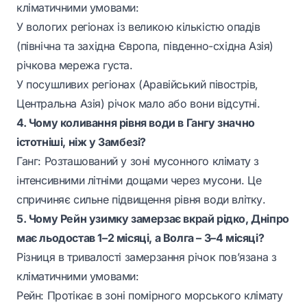
кліматичними умовами:
У вологих регіонах із великою кількістю опадів
(північна та західна Європа, південно-східна Азія)
річкова мережа густа.
У посушливих регіонах (Аравійський півострів,
Центральна Азія) річок мало або вони відсутні.
4. Чому коливання рівня води в Гангу значно
істотніші, ніж у Замбезі?
Ганг: Розташований у зоні мусонного клімату з
інтенсивними літніми дощами через мусони. Це
спричиняє сильне підвищення рівня води влітку.
5. Чому Рейн узимку замерзає вкрай рідко, Дніпро
має льодостав 1–2 місяці, а Волга – 3–4 місяці?
Різниця в тривалості замерзання річок пов’язана з
кліматичними умовами:
Рейн: Протікає в зоні помірного морського клімату