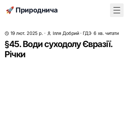
🚀 Природнича
Togg
19 лют. 2025 р.
·
Ілля Добрий
·
ГДЗ
· 6 хв. читати
§45. Води суходолу Євразії.
Річки