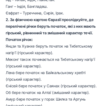
Ганг – Індія, Бангладеш.
Євфрат – Туреччина, Сирія, Ірак.
2. За фізичною картою Євразії прослідкуйте, де
перелічені річки беруть початок, які з них мають
гірський, рівнинний та змішаний характер течії.
Початок річок:
Янцзи та Хуанхе беруть початок на Тибетському
нагір’ї (гірський характер).
Меконг також починається на Тибетському нагір’ї
(гірський характер).
Лена бере початок на Байкальському хребті
(гірський характер).
Єнісей бере початок у Саянах (гірський характер).
Об бере початок на Алтаї (змішаний характер).
Амур бере початок у горах Шилка та Аргунь
(змішаний характер).