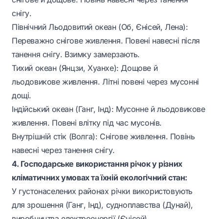
снігу.
Північний Льодовитий океан (Об, Єнісей, Лена):
Переважно снігове живлення. Повені навесні після
танення снігу. Взимку замерзають.
Тихий океан (Янцзи, Хуанхе): Дощове й
льодовикове живлення. Літні повені через мусонні
дощі.
Індійський океан (Ганг, Інд): Мусонне й льодовикове
живлення. Повені влітку під час мусонів.
Внутрішній стік (Волга): Снігове живлення. Повінь
навесні через танення снігу.
4. Господарське використання річок у різних
кліматичних умовах та їхній екологічний стан:
У густонаселених районах річки використовують
для зрошення (Ганг, Інд), судноплавства (Дунай),
виробництва електроенергії (Єнісей).