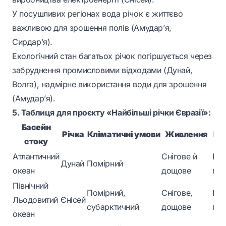
У посушливих регіонах вода річок є життєво
важливою для зрошення полів (Амудар’я,
Сирдар’я).
Екологічний стан багатьох річок погіршується через
забруднення промисловими відходами (Дунай,
Волга), надмірне використання води для зрошення
(Амудар’я).
5. Таблиця для проєкту «Найбільші річки Євразії»:
Басейн
Річка
Кліматичні умови
Живлення
Ре
стоку
Атлантичний
Снігове й
Вес
Дунай
Помірний
океан
дощове
пов
Північний
Помірний,
Снігове,
Вес
Льодовитий
Єнісей
субарктичний
дощове
пов
океан