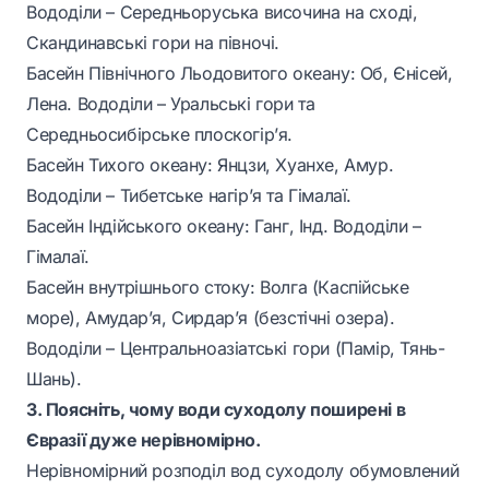
Вододіли – Середньоруська височина на сході,
Скандинавські гори на півночі.
Басейн Північного Льодовитого океану: Об, Єнісей,
Лена. Вододіли – Уральські гори та
Середньосибірське плоскогір’я.
Басейн Тихого океану: Янцзи, Хуанхе, Амур.
Вододіли – Тибетське нагір’я та Гімалаї.
Басейн Індійського океану: Ганг, Інд. Вододіли –
Гімалаї.
Басейн внутрішнього стоку: Волга (Каспійське
море), Амудар’я, Сирдар’я (безстічні озера).
Вододіли – Центральноазіатські гори (Памір, Тянь-
Шань).
3. Поясніть, чому води суходолу поширені в
Євразії дуже нерівномірно.
Нерівномірний розподіл вод суходолу обумовлений