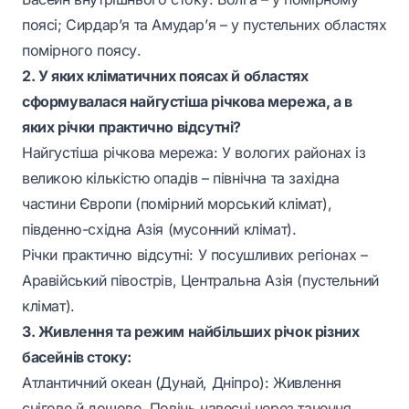
поясі; Сирдар’я та Амудар’я – у пустельних областях
помірного поясу.
2. У яких кліматичних поясах й областях
сформувалася найгустіша річкова мережа, а в
яких річки практично відсутні?
Найгустіша річкова мережа: У вологих районах із
великою кількістю опадів – північна та західна
частини Європи (помірний морський клімат),
південно-східна Азія (мусонний клімат).
Річки практично відсутні: У посушливих регіонах –
Аравійський півострів, Центральна Азія (пустельний
клімат).
3. Живлення та режим найбільших річок різних
басейнів стоку:
Атлантичний океан (Дунай, Дніпро): Живлення
снігове й дощове. Повінь навесні через танення