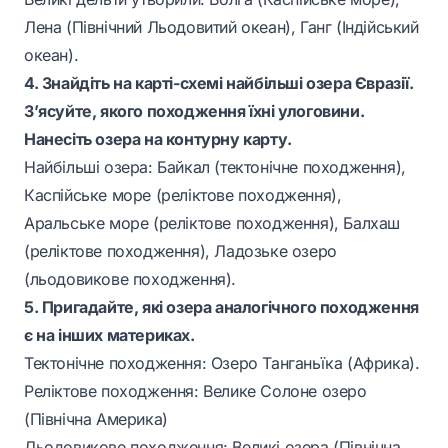
Лена (Північний Льодовитий океан), Ганг (Індійський
океан).
4. Знайдіть на карті-схемі найбільші озера Євразії.
З’ясуйте, якого походження їхні улоговини.
Нанесіть озера на контурну карту.
Найбільші озера: Байкал (тектонічне походження),
Каспійське море (реліктове походження),
Аральське море (реліктове походження), Балхаш
(реліктове походження), Ладозьке озеро
(льодовикове походження).
5. Пригадайте, які озера аналогічного походження
є на інших материках.
Тектонічне походження: Озеро Танганьїка (Африка).
Реліктове походження: Велике Солоне озеро
(Північна Америка)
Льодовикове походження: Великі озера (Північна