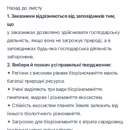
Назад до змісту
1. Заказники відрізняються від заповідників тим,
що
у заказниках дозволено здійснювати господарську
діяльність, якщо вона не загрожує природі, а в
заповідниках будь-яка господарська діяльність
заборонена.
2. Вибери й познач усі правильні твердження:
✦ Регіони з високим рівнем біорізноманіття мають
багатші природні ресурси.
✦ Учені виділяють три види біорізноманіття:
генетичне, видове і різноманіття екосистем.
✦ Стійкість екосистем планети Земля залежить від
їхнього біологічного різноманіття.
✦ Загрозою для біорізноманіття є втрата середовищ
існування через зміни клімату.