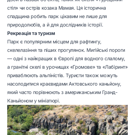
стіл» чи острів козака Мамая. Ця історична
спадщина робить парк цікавим не лише для
природолюбів, а й для дослідників історії.
Рекреація та туризм
Парк є популярним місцем для рафтингу,
скелелазіння та піших прогулянок. Мигійські пороги
— одні з найкращих в Європі для водного слалому,
а гранітні скелі в урочищах «Громове» та «Лабіринт»
приваблюють альпіністів. Туристи також можуть
насолодитися краєвидами Актовського каньйону,
який часто порівнюють з американським Гранд-
Каньйоном у мініатюрі.