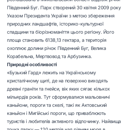
Південний Буг. Парк створений 30 квітня 2009 року
Указом Президента України з метою збереження
природних ландшафтів, історико-культурної
спадщини та біорізноманіття цього регіону. Його
площа становить 6138,13 гектара, а територія
охоплює долини річок Південний Буг, Велика
Корабельна, Мертвовод та Арбузинка.
Природні особливості
«Бузький Гард» лежить на Українському
кристалічному щиті, де на поверхню виходять
древні граніти та гнейси, вік яких сягає кількох
мільярдів років. Тут сформувалися мальовничі
каньйони, пороги та скелі, такі як Актовський
каньйон і Мигійські пороги, що приваблюють
туристів і любителів активного відпочинку. Найвища
точка парку — 120 метрів над рівнем моря в