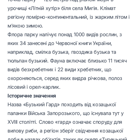
урочищі «Літній хутір» біля села Мигія. Клімат
регіону помірно-континентальний, із жарким літом і
м’якою зимою.
Флора парку налічує понад 1000 видів рослин, з
яких 34 занесені до Червоної книги України,
наприклад, смілка бузька, гвоздика бузька та
тюльпан бузький. Фауна включає близько 11 тисяч
видів безхребетних і 22 види хребетних, що
охороняються, серед яких видра річкова, полоз
лісовий і орел-карлик.
Історичне значення
Назва «Бузький Гард» походить від козацької
паланки Війська Запорозького, що існувала тут у
XVIII столітті. Слово «гард» означає споруду для
вилову риби, а регіон зберіг свідчення козацької
доби в назвах об’єктів, таких як скеля «Турецький