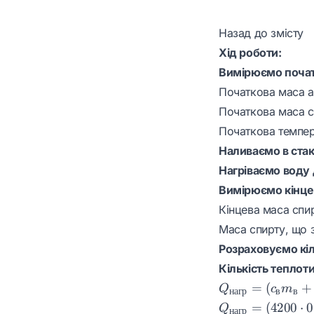
Назад до змісту
Хід роботи:
Вимірюємо початк
Початкова маса а
Початкова маса с
Початкова темпер
Наливаємо в стака
Нагріваємо воду 
Вимірюємо кінце
Кінцева маса спир
Маса спирту, що 
Розраховуємо кіл
Кількість теплоти
Q_{нагр} =
=
(
+
Q
c
m
нагр
в
в
(c_{в}m_{в}
Q_{нагр}
=
(
4200
⋅
0
Q
нагр