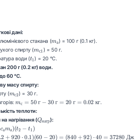
ові дані:
m_{а}
люмінієвого стакана (
) = 100 г (0.1 кг).
m
а
m_{с1}
ухого спирту (
) = 50 г.
m
с
1
t_{1}
атура води (
) = 20 °C.
t
1
н 200 г (0.2 кг) води.
до 60 °C.
ву масу спирту:
m_{с2}
ту (
) = 30 г.
m
с
2
m_{с}
=
50
г
−
30
г
=
20
г
=
0.02
кг
згорів:
.
m
с
= 50
ькість теплоти:
\text{
Q_{нагр}
 на нагрівання (
):
Q
нагр
г} - 30
)
(
−
)
c
m
t
t
\text{
а
а
2
1
.2
+
920
г} =
⋅
0.1
)
(
60
−
20
)
=
(
840
+
92
)
⋅
40
=
37280
Дж