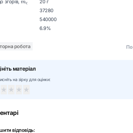
m_с
о згорів,
20 г
m
с
37280
540000
6.9%
торна робота
По
ініть матеріал
исніть на зірку для оцінки:
★
★
★
★
ентарі
шити відповідь: