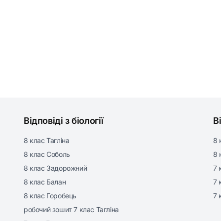
Відповіді з біології
В
8 клас Тагліна
8 
8 клас Соболь
8 
8 клас Задорожний
7 
8 клас Балан
7 
8 клас Горобець
7 
робочий зошит 7 клас Тагліна