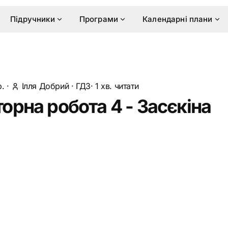
Підручники
Програми
Календарні плани
р.
·
Ілля Добрий
·
ГДЗ
· 1 хв. читати
орна робота 4 - Засєкіна