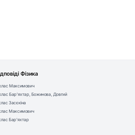
ідповіді Фізика
клас Максимович
клас Бар’яхтар, Божинова, Довгий
клас Засєкіна
клас Максимович
клас Бар'яхтар