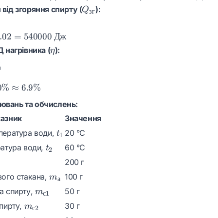
20
Q_{зг}
 від згоряння спирту (
):
Q
зг
\text{
г} =
.02
=
540000
Дж
0.02
\eta
нагрівника (
):
\text{
η
кг}
%
}}
0%
≈
6.9%
ювань та обчислень:
азник
Значення
t_1
пература води,
20 °C
t
1
t_2
ратура води,
60 °C
t
2
в
200 г
m_а
вого стакана,
100 г
m
а
m_{с1}
а спирту,
50 г
m
с
1
m_{с2}
спирту,
30 г
m
с
2