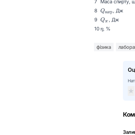
7
Маса спирту, щ
Q_{нагр}
8
, Дж
Q
нагр
Q_{зг}
9
, Дж
Q
зг
\eta
10
, %
η
фізика
лабора
Оц
Нат
★
Ком
Зали