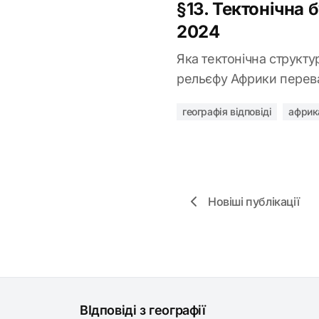
§13. Тектонічна
2024
Яка тектонічна структ
рельєфу Африки перева
географія відповіді
африк
Новіші публікації
ВІдповіді з географії