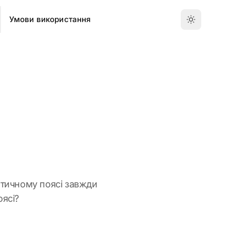
Умови використання
атичному поясі завжди
оясі?