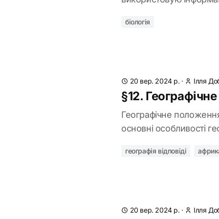
біологія
20 вер. 2024 р.
·
Ілля До
§12. Географічн
Географічне положення
основні особливості г
географія відповіді
африк
20 вер. 2024 р.
·
Ілля До