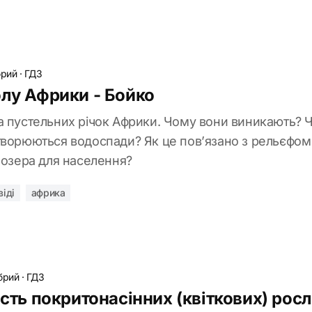
брий
·
ГДЗ
олу Африки - Бойко
а пустельних річок Африки. Чому вони виникають? 
творюються водоспади? Як це пов’язано з рельєфом 
 озера для населення?
віді
африка
брий
·
ГДЗ
ість покритонасінних (квіткових) рос