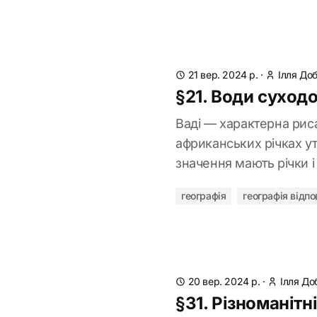
21 вер. 2024 р.
·
Ілля До
§21. Води суход
Ваді — характерна рис
африканських річках у
значення мають річки і
географія
географія відпо
20 вер. 2024 р.
·
Ілля До
§31. Різноманітн