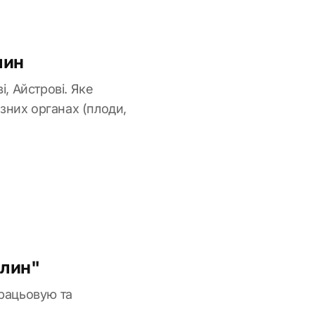
лин
і, Айстрові. Яке
зних органах (плоди,
слин"
рацьовую та