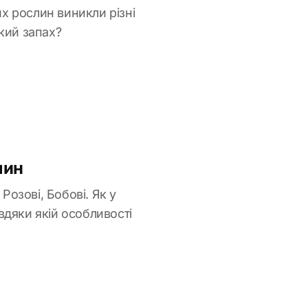
х рослин виникли різні
кий запах?
лин
Розові, Бобові. Як у
вдяки якій особливості