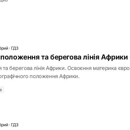
брий
·
ГДЗ
е положення та берегова лінія Африки
 та берегова лінія Африки. Освоєння материка євро
еографічного положення Африки.
а
брий
·
ГДЗ