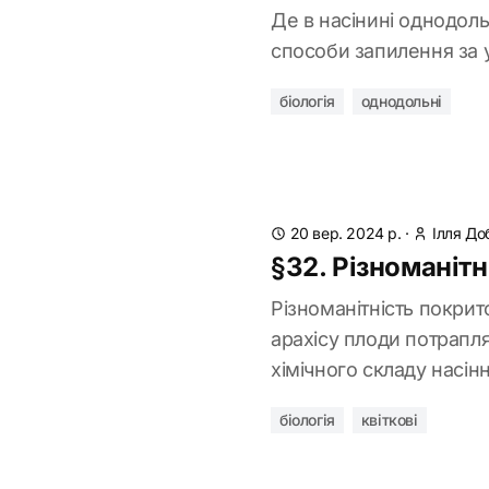
Де в насінині однодол
способи запилення за у
біологія
однодольні
20 вер. 2024 р.
·
Ілля До
§32. Різноманітн
Різноманітність покрито
арахісу плоди потрапля
хімічного складу насі
біологія
квіткові