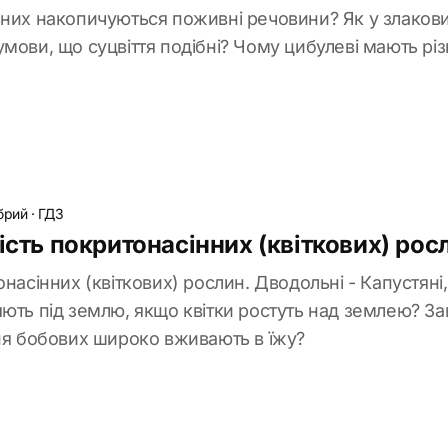
ьних накопичуються поживні речовини? Як у злакови
мови, що суцвіття подібні? Чому цибулеві мають різ
брий
·
ГДЗ
ість покритонасінних (квіткових) рос
насінних (квіткових) рослин. Дводольні - Капустяні, 
ють під землю, якщо квітки ростуть над землею? За
ння бобових широко вживають в їжу?