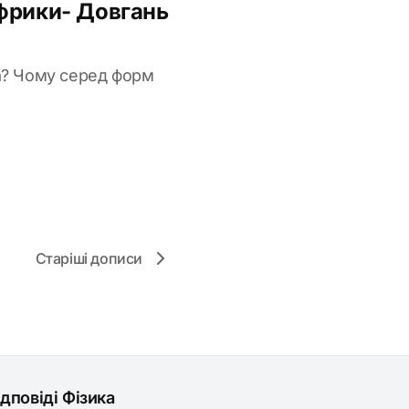
Африки- Довгань
ка? Чому серед форм
Старіші дописи
ідповіді Фізика