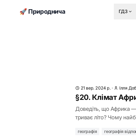
🚀 Природнича
ГДЗ
21 вер. 2024 р.
·
Ілля До
§20. Клімат Афр
Доведіть, що Африка —
триває літо? Чому найбі
географія
географія відпо