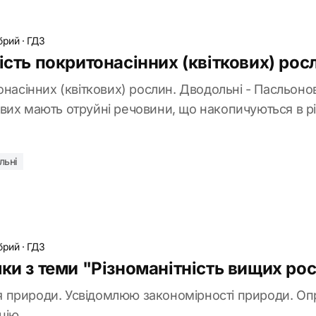
брий
·
ГДЗ
ість покритонасінних (квіткових) рос
онасінних (квіткових) рослин. Дводольні - Пасльонов
вих мають отруйні речовини, що накопичуються в рі
льні
брий
·
ГДЗ
мки з теми "Різноманітність вищих ро
 природи. Усвідомлюю закономірності природи. Оп
цію