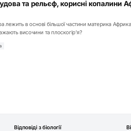
 будова та рельєф, корисні копалини 
ура лежить в основі більшої частини материка Афри
жають височини та плоскогір’я?
а
Відповіді з біології
В