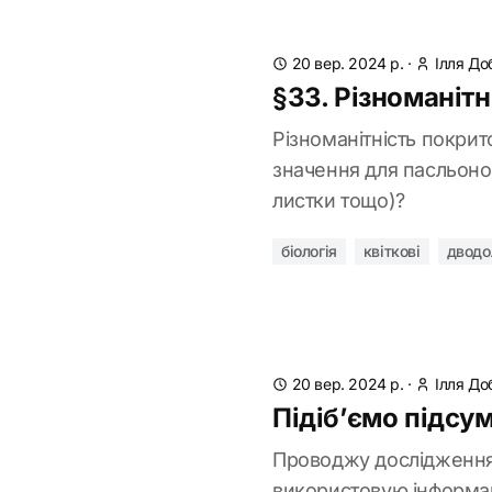
20 вер. 2024 р.
·
Ілля До
§33. Різноманітн
Різноманітність покрит
значення для пасльоно
листки тощо)?
біологія
квіткові
дводо
20 вер. 2024 р.
·
Ілля До
Підіб’ємо підсу
Проводжу дослідження
використовую інформа