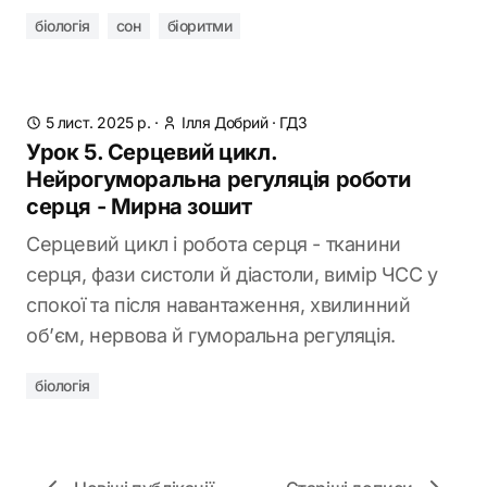
біологія
сон
біоритми
5 лист. 2025 р.
·
Ілля Добрий
·
ГДЗ
Урок 5. Серцевий цикл.
Нейрогуморальна регуляція роботи
серця - Мирна зошит
Серцевий цикл і робота серця - тканини
серця, фази систоли й діастоли, вимір ЧСС у
спокої та після навантаження, хвилинний
об’єм, нервова й гуморальна регуляція.
біологія