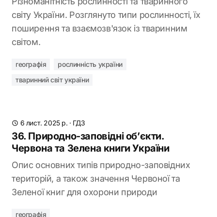
Різноманітність рослинності та тваринного
світу України. Розглянуто типи рослинності, їх
поширення та взаємозв'язок із тваринним
світом.
географія
рослинність україни
тваринний світ україни
6 лист. 2025 р.
·
ГДЗ
36. Природно-заповідні об’єкти.
Червона та Зелена книги України
Опис основних типів природно-заповідних
територій, а також значення Червоної та
Зеленої книг для охорони природи
географія