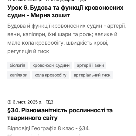
Урок 6. Будова та функції кровоносних
судин - Мирна зошит
Будова й функції кровоносних судин - артерії,
вени, капіляри, їхні шари та роль; велике й
мале кола кровообігу, швидкість крові,
регуляція й тиск
біологія
кровоносні судини
артерії і вени
капіляри
кола кровообігу
артеріальний тиск
6 лист. 2025 р.
·
ГДЗ
§34. Різноманітність рослинності та
тваринного світу
Відповіді Географія 8 клас - §34.