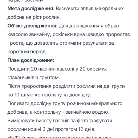
Мета дослідження:
Визначити вплив мінеральних
добрив на ріст рослин.
Об’єкт дослідження:
Для дослідження я обрав
квасолю звичайну, оскільки вона швидко проростає
і росте, що дозволить отримати результати за
короткий період.
План дослідження:
Посадити 20 насінин квасолі у 20 окремих
стаканчиків з ґрунтом.
Після проростання розділити рослини на дві групи
по 10 штук: контрольну та дослідну.
Поливати дослідну групу розчином мінерального
добрива, а контрольну - звичайною водою.
Вимірювати висоту пагонів та фотографувати
рослини кожні 3 дні протягом 12 днів.
На 12-й день виміряти масу коренів і листків.