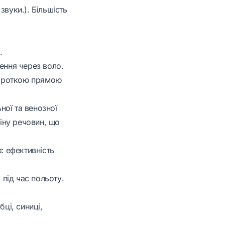
звуки.). Більшість
.
ення через воло.
 короткою прямою
ної та венозної
міну речовин, що
є ефективність
під час польоту.
ці, синиці,