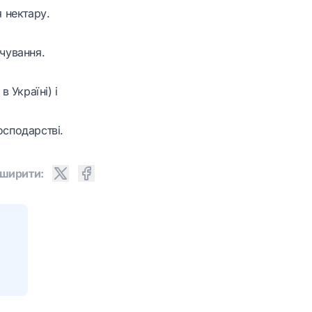
я нектару.
рчування.
 Україні) і
осподарстві.
ширити: