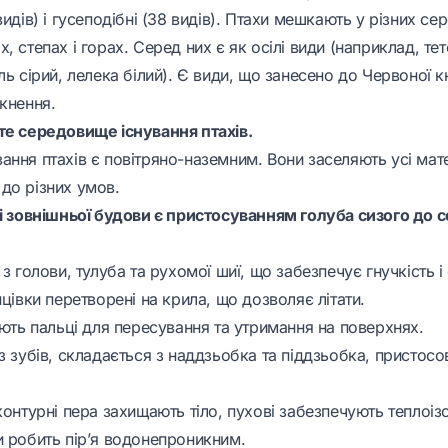
видів) і гусеподібні (38 видів). Птахи мешкають у різних се
 степах і горах. Серед них є як осілі види (наприклад, тете
ль сірий, лелека білий). Є види, що занесено до Червоної к
кнення.
те середовище існування птахів.
ання птахів є повітряно-наземним. Вони заселяють усі мат
до різних умов.
ті зовнішньої будови є пристосуванням голуба сизого до
 з голови, тулуба та рухомої шиї, що забезпечує гнучкість і
нцівки перетворені на крила, що дозволяє літати.
ають пальці для пересування та утримання на поверхнях.
з зубів, складається з наддзьобка та піддзьобка, пристосо
контурні пера захищають тіло, пухові забезпечують теплоіз
и робить пір’я водонепроникним.