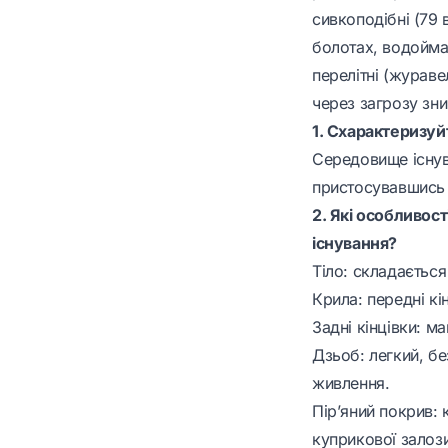
сивкоподібні (79 
болотах, водоймах,
перелітні (жураве
через загрозу зни
1. Схарактеризуй
Середовище існув
пристосувавшись 
2. Які особливос
існування?
Тіло: складається
Крила: передні кі
Задні кінцівки: м
Дзьоб: легкий, бе
живлення.
Пір’яний покрив: 
куприкової залоз