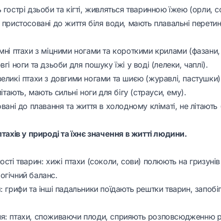
 гострі дзьоби та кігті, живляться тваринною їжею (орли, с
 пристосовані до життя біля води, мають плавальні перетин
мні птахи з міцними ногами та короткими крилами (фазани, 
гі ноги та дзьоби для пошуку їжі у воді (лелеки, чаплі).
еликі птахи з довгими ногами та шиєю (журавлі, пастушки)
літають, мають сильні ноги для бігу (страуси, ему).
овані до плавання та життя в холодному кліматі, не літають (
птахів у природі та їхнє значення в житті людини.
ості тварин: хижі птахи (соколи, сови) полюють на гризунів
огічний баланс.
я: грифи та інші падальники поїдають рештки тварин, запо
я: птахи, споживаючи плоди, сприяють розповсюдженню р