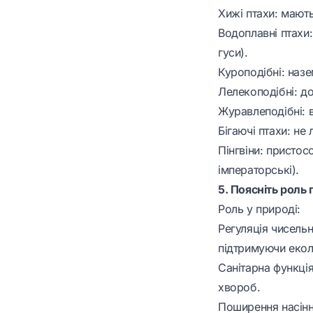
Хижі птахи: мають
Водоплавні птахи:
гуси).
Куроподібні: назе
Лелекоподібні: дов
Журавлеподібні: в
Бігаючі птахи: не 
Пінгвіни: пристос
імператорські).
5. Поясніть роль 
Роль у природі:
Регуляція чисельн
підтримуючи екол
Санітарна функці
хвороб.
Поширення насінн