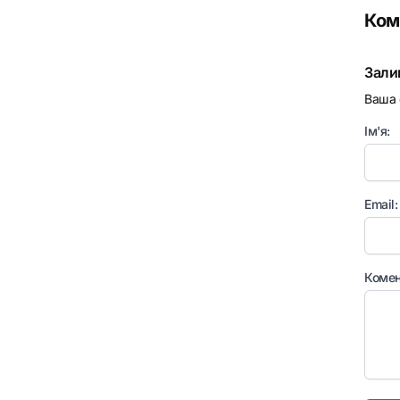
Ком
Зали
Ваша 
Ім'я:
Email:
Комен