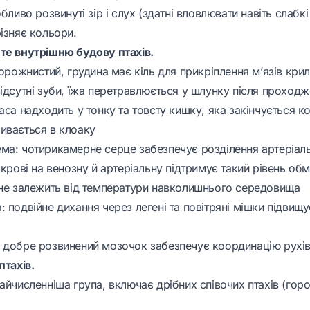
бливо розвинуті зір і слух (здатні вловлювати навіть слабкі 
ізняє кольори.
те внутрішню будову птахів.
порожнистий, грудина має кіль для прикріплення м’язів крил
ідсутні зуби, їжа перетравлюється у шлунку після проходж
маса надходить у тонку та товсту кишку, яка закінчується
ивається в клоаку
ма: чотирикамерне серце забезпечує розділення артеріаль
 крові на венозну й артеріальну підтримує такий рівень об
 не залежить від температури навколишнього середовища
 подвійне дихання через легені та повітряні мішки підвищу
 добре розвинений мозочок забезпечує координацію рухів 
птахів.
айчисленніша група, включає дрібних співочих птахів (гороб