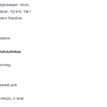
редовищах: лісах,
рук, пугач), так і
ниги України
ерики,
 середовища
 огляд.
ваний для
оляцію, а жир