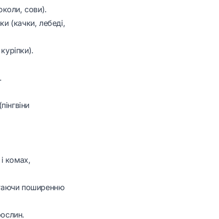
околи, сови).
ки (качки, лебеді,
куріпки).
.
пінгвіни
 і комах,
бігаючи поширенню
ослин.