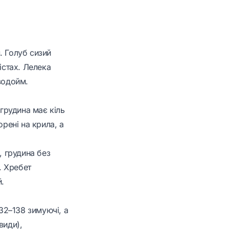
. Голуб сизий
істах. Лелека
водойм.
 грудина має кіль
орені на крила, а
, грудина без
. Хребет
й.
132–138 зимуючі, а
види),