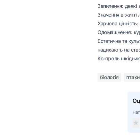
Запилення: деякі 
Значення в житті 
Харчова цінність:
Одомашнення: кури
Естетична та куль
надихають на ство
Контроль шкідникі
біологія
птахи
Оц
Нат
★