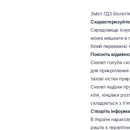
Зміст ГДЗ Біологі
Схарактеризуйте 
Середовище існув
може мешкати в лі
білий переважно м
Поясніть відмінно
Скелет голуба сиз
для прикріплення 
тазові кістки при
Скелет ящірки пру
кіля, кінцівки ро
складається з п’ят
Створіть інформ
В Україні нарахов
решта є перелітни