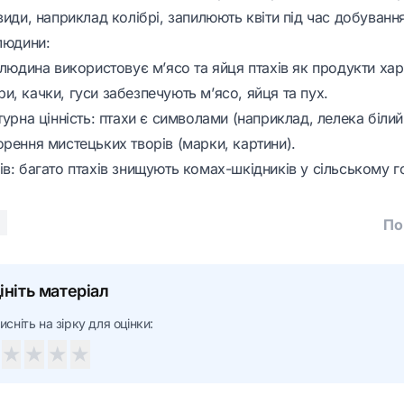
види, наприклад колібрі, запилюють квіти під час добуванн
людини:
 людина використовує м’ясо та яйця птахів як продукти ха
, качки, гуси забезпечують м’ясо, яйця та пух.
турна цінність: птахи є символами (наприклад, лелека білий в
рення мистецьких творів (марки, картини).
в: багато птахів знищують комах-шкідників у сільському г
По
ініть матеріал
исніть на зірку для оцінки:
★
★
★
★