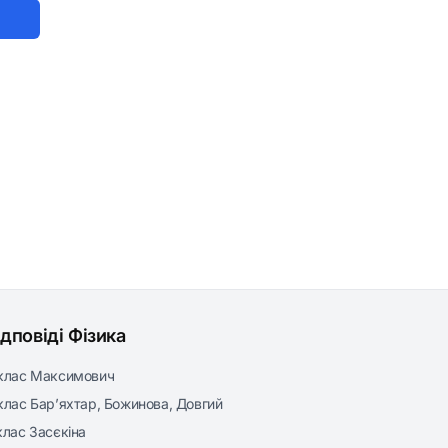
ідповіді Фізика
клас Максимович
клас Бар’яхтар, Божинова, Довгий
клас Засєкіна