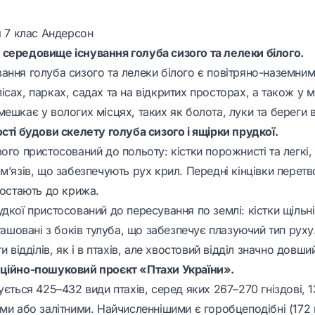
я 7 клас Андерсон
середовище існування голуба сизого та лелеки білого.
ання голуба сизого та лелеки білого є повітряно-наземним
сах, парках, садах та на відкритих просторах, а також у м
ешкає у вологих місцях, таких як болота, луки та береги 
сті будови скелету голуба сизого і ящірки прудкої.
ого пристосований до польоту: кістки порожнисті та легкі,
м’язів, що забезпечують рух крил. Передні кінцівки перетв
ростають до крижа.
дкої пристосований до пересування по землі: кістки щільні
зташовані з боків тулуба, що забезпечує плазуючий тип руху
и відділів, як і в птахів, але хвостовий відділ значно довши
аційно-пошуковий проєкт «Птахи України».
ується 425–432 види птахів, серед яких 267–270 гніздові, 
ми або залітними. Найчисленнішими є горобцеподібні (172 