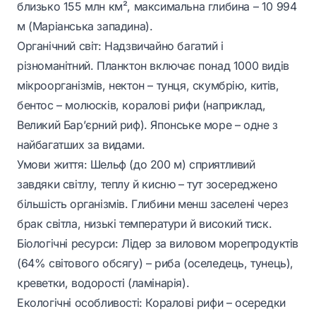
близько 155 млн км², максимальна глибина – 10 994
м (Маріанська западина).
Органічний світ: Надзвичайно багатий і
різноманітний. Планктон включає понад 1000 видів
мікроорганізмів, нектон – тунця, скумбрію, китів,
бентос – молюсків, коралові рифи (наприклад,
Великий Бар’єрний риф). Японське море – одне з
найбагатших за видами.
Умови життя: Шельф (до 200 м) сприятливий
завдяки світлу, теплу й кисню – тут зосереджено
більшість організмів. Глибини менш заселені через
брак світла, низькі температури й високий тиск.
Біологічні ресурси: Лідер за виловом морепродуктів
(64% світового обсягу) – риба (оселедець, тунець),
креветки, водорості (ламінарія).
Екологічні особливості: Коралові рифи – осередки