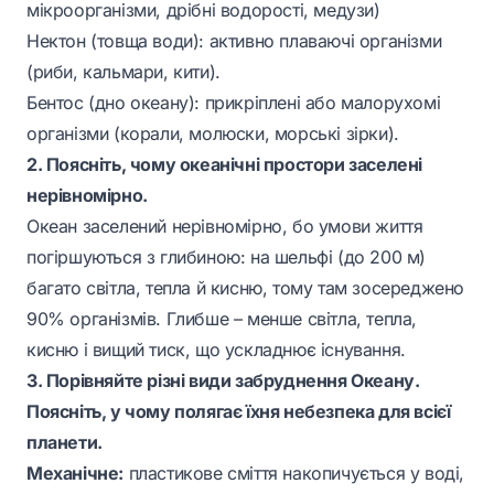
мікроорганізми, дрібні водорості, медузи)
Нектон (товща води): активно плаваючі організми
(риби, кальмари, кити).
Бентос (дно океану): прикріплені або малорухомі
організми (корали, молюски, морські зірки).
2. Поясніть, чому океанічні простори заселені
нерівномірно.
Океан заселений нерівномірно, бо умови життя
погіршуються з глибиною: на шельфі (до 200 м)
багато світла, тепла й кисню, тому там зосереджено
90% організмів. Глибше – менше світла, тепла,
кисню і вищий тиск, що ускладнює існування.
3. Порівняйте різні види забруднення Океану.
Поясніть, у чому полягає їхня небезпека для всієї
планети.
Механічне:
пластикове сміття накопичується у воді,