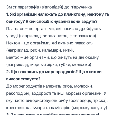
Зміст параграфів (відповідей) до підручника
1. Які організми належать до планктону, нектону та
бентосу? Який спосіб існування вони ведуть?
Планктон – це організми, які пасивно дрейфують
у воді (наприклад, зоопланктон, фітопланктон).
Нектон – це організми, які активно плавають
(наприклад, риби, кальмари, кити).
Бентос – це організми, що живуть на дні океану
(наприклад, морські зірки, губки, молюски)
2. Що належить до морепродуктів? Що з них ви
використовуєте?
До морепродуктів належать риба, молюски,
ракоподібні, водорості та інші морські організми. У
їжу часто використовують рибу (оселедець, тріска),
креветки, кальмари та ламінарію (морську капусту)
3. З якою метою потрібно охороняти природні