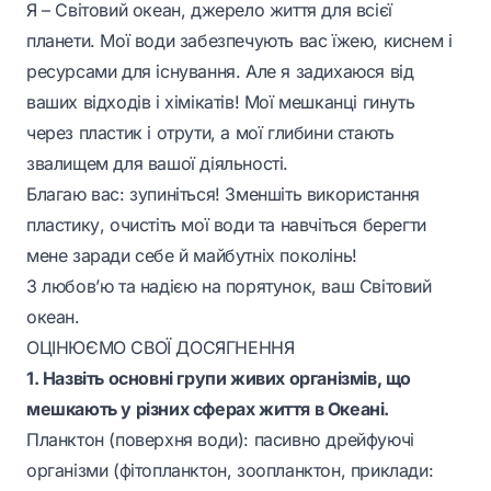
Я – Світовий океан, джерело життя для всієї
планети. Мої води забезпечують вас їжею, киснем і
ресурсами для існування. Але я задихаюся від
ваших відходів і хімікатів! Мої мешканці гинуть
через пластик і отрути, а мої глибини стають
звалищем для вашої діяльності.
Благаю вас: зупиніться! Зменшіть використання
пластику, очистіть мої води та навчіться берегти
мене заради себе й майбутніх поколінь!
З любов’ю та надією на порятунок, ваш Світовий
океан.
ОЦІНЮЄМО СВОЇ ДОСЯГНЕННЯ
1. Назвіть основні групи живих організмів, що
мешкають у різних сферах життя в Океані.
Планктон (поверхня води): пасивно дрейфуючі
організми (фітопланктон, зоопланктон, приклади: