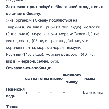
За схемою проаналізуйте біологічний склад живих
організмів Океану.
Живі організми Океану поділяються на:
Тварини (86% видів): риби (18 тис. видів), молюски
(9 тис. видів), морські зірки, морські їжаки (1,8 тис.
видів), ссавці (93 види), ракоподібні, медузи,
коралові поліпи, морські черви, плазуни.
Рослини (14% видів): морські водорості (40 тис.
видів) – червоні, зелені, бурі.
Ось заповнена таблиця:
високого
с
світла
тепла
кисню
назва
тиску
ж
Поверхня
+
+
+
–
Планктон
паси
води
Товща