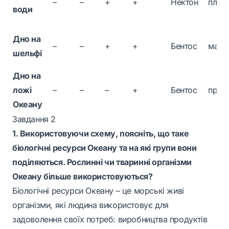
–
–
+
+
Нектон
плав
води
Дно на
–
–
+
+
Бентос
мало
шельфі
Дно на
ложі
–
–
–
+
Бентос
прик
Океану
Завдання 2
1. Використовуючи схему, поясніть, що таке
біологічні ресурси Океану та на які групи вони
поділяються. Рослинні чи тваринні організми
Океану більше використовуються?
Біологічні ресурси Океану – це морські живі
організми, які людина використовує для
задоволення своїх потреб: виробництва продуктів