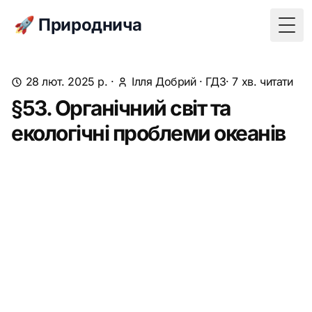
🚀 Природнича
Togg
28 лют. 2025 р.
·
Ілля Добрий
·
ГДЗ
· 7 хв. читати
§53. Органічний світ та
екологічні проблеми океанів