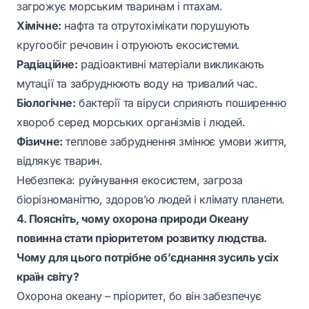
загрожує морським тваринам і птахам.
Хімічне:
нафта та отрутохімікати порушують
кругообіг речовин і отруюють екосистеми.
Радіаційне:
радіоактивні матеріали викликають
мутації та забруднюють воду на тривалий час.
Біологічне:
бактерії та віруси сприяють поширенню
хвороб серед морських організмів і людей.
Фізичне:
теплове забруднення змінює умови життя,
відлякує тварин.
Небезпека: руйнування екосистем, загроза
біорізноманіттю, здоров’ю людей і клімату планети.
4. Поясніть, чому охорона природи Океану
повинна стати пріоритетом розвитку людства.
Чому для цього потрібне об’єднання зусиль усіх
країн світу?
Охорона океану – пріоритет, бо він забезпечує