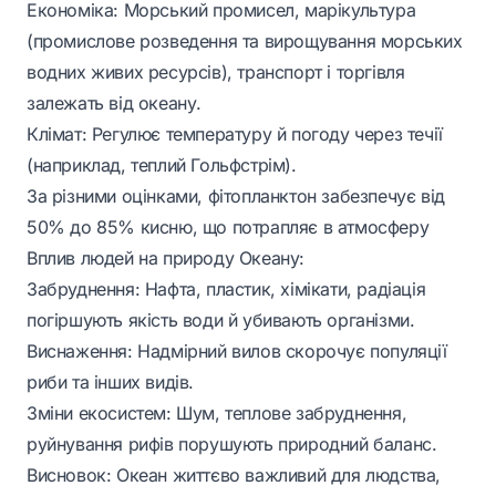
Економіка: Морський промисел, марікультура
(промислове розведення та вирощування морських
водних живих ресурсів), транспорт і торгівля
залежать від океану.
Клімат: Регулює температуру й погоду через течії
(наприклад, теплий Гольфстрім).
За різними оцінками, фітопланктон забезпечує від
50% до 85% кисню, що потрапляє в атмосферу
Вплив людей на природу Океану:
Забруднення: Нафта, пластик, хімікати, радіація
погіршують якість води й убивають організми.
Виснаження: Надмірний вилов скорочує популяції
риби та інших видів.
Зміни екосистем: Шум, теплове забруднення,
руйнування рифів порушують природний баланс.
Висновок: Океан життєво важливий для людства,