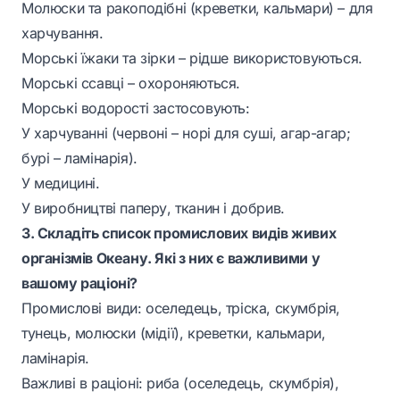
Молюски та ракоподібні (креветки, кальмари) – для
харчування.
Морські їжаки та зірки – рідше використовуються.
Морські ссавці – охороняються.
Морські водорості застосовують:
У харчуванні (червоні – норі для суші, агар-агар;
бурі – ламінарія).
У медицині.
У виробництві паперу, тканин і добрив.
3. Складіть список промислових видів живих
організмів Океану. Які з них є важливими у
вашому раціоні?
Промислові види: оселедець, тріска, скумбрія,
тунець, молюски (мідії), креветки, кальмари,
ламінарія.
Важливі в раціоні: риба (оселедець, скумбрія),