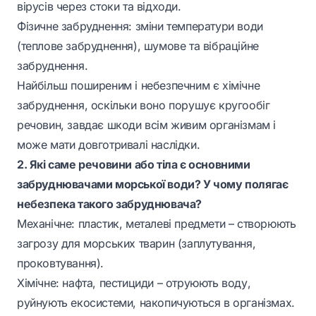
вірусів через стоки та відходи.
Фізичне забруднення: зміни температури води
(теплове забруднення), шумове та вібраційне
забруднення.
Найбільш поширеним і небезпечним є хімічне
забруднення,
оскільки воно порушує кругообіг
речовин, завдає шкоди всім живим організмам і
може мати довготривалі наслідки.
2. Які саме речовини або тіла є основними
забруднювачами морської води? У чому полягає
небезпека такого забруднювача?
Механічне: пластик, металеві предмети – створюють
загрозу для морських тварин (заплутування,
проковтування).
Хімічне: нафта, пестициди – отруюють воду,
руйнують екосистеми, накопичуються в організмах.