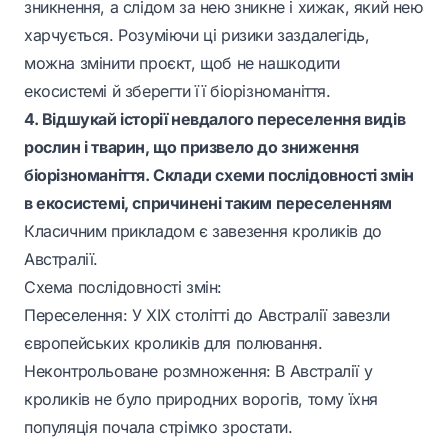
зникнення, а слідом за нею зникне і хижак, який нею
харчується. Розуміючи ці ризики заздалегідь,
можна змінити проєкт, щоб не нашкодити
екосистемі й зберегти її біорізноманіття.
4. Відшукай історії невдалого переселення видів
рослин і тварин, що призвело до зниження
біорізноманіття. Склади схеми послідовності змін
в екосистемі, спричинені таким переселенням
Класичним прикладом є завезення кроликів до
Австралії.
Схема послідовності змін:
Переселення: У XIX столітті до Австралії завезли
європейських кроликів для полювання.
Неконтрольоване розмноження: В Австралії у
кроликів не було природних ворогів, тому їхня
популяція почала стрімко зростати.