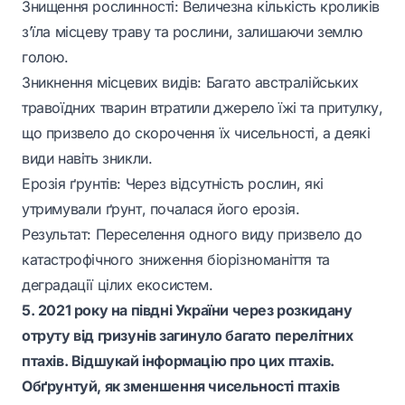
Знищення рослинності: Величезна кількість кроликів
з’їла місцеву траву та рослини, залишаючи землю
голою.
Зникнення місцевих видів: Багато австралійських
травоїдних тварин втратили джерело їжі та притулку,
що призвело до скорочення їх чисельності, а деякі
види навіть зникли.
Ерозія ґрунтів: Через відсутність рослин, які
утримували ґрунт, почалася його ерозія.
Результат: Переселення одного виду призвело до
катастрофічного зниження біорізноманіття та
деградації цілих екосистем.
5. 2021 року на півдні України через розкидану
отруту від гризунів загинуло багато перелітних
птахів. Відшукай інформацію про цих птахів.
Обґрунтуй, як зменшення чисельності птахів