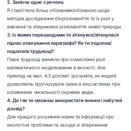
2. Закінчи одне з речень:
Я став/стала більш обізнаним/обізнаною щодо
методів дослідження біорізноманіття та їх ролі у
вивченні та збереженні різноманіття живої природи.
3. Із якими перешкодами ти зіткнувся/зіткнулася
підчас опанування параграфа? Як ти подолав/
подолала труднощі?
Певні труднощі виникли при осмисленні ролі
математичного моделювання в екології. Але
приклад на мал. 4.3 допоміг зрозуміти, як моделі
дозволяють прогнозувати зміни в екосистемах при
коливаннях чисельності окремих видів.
4. Де і як ти зможеш використати знання і набутий
досвід?
Для кращого розуміння новин та інформації про
екологічні проблеми та заходи зі збереження