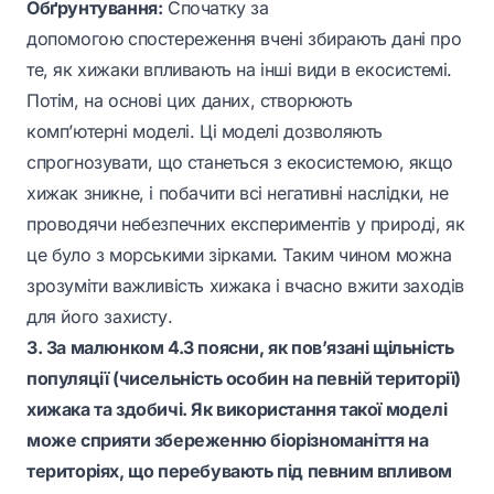
Обґрунтування:
Спочатку за
допомогою спостереження вчені збирають дані про
те, як хижаки впливають на інші види в екосистемі.
Потім, на основі цих даних, створюють
комп’ютерні моделі. Ці моделі дозволяють
спрогнозувати, що станеться з екосистемою, якщо
хижак зникне, і побачити всі негативні наслідки, не
проводячи небезпечних експериментів у природі, як
це було з морськими зірками. Таким чином можна
зрозуміти важливість хижака і вчасно вжити заходів
для його захисту.
3. За малюнком 4.3 поясни, як пов’язані щільність
популяції (чисельність особин на певній території)
хижака та здобичі. Як використання такої моделі
може сприяти збереженню біорізноманіття на
територіях, що перебувають під певним впливом