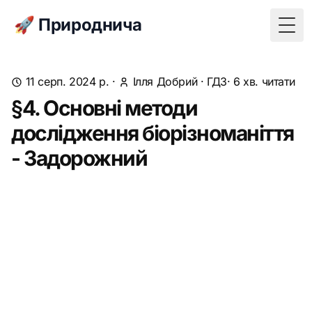
🚀 Природнича
Togg
11 серп. 2024 р.
·
Ілля Добрий
·
ГДЗ
· 6 хв. читати
§4. Основні методи
дослідження біорізноманіття
- Задорожний