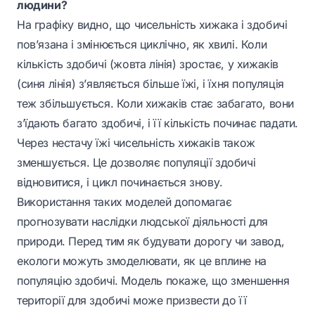
людини?
На графіку видно, що чисельність хижака і здобичі
пов’язана і змінюється циклічно, як хвилі. Коли
кількість здобичі (жовта лінія) зростає, у хижаків
(синя лінія) з’являється більше їжі, і їхня популяція
теж збільшується. Коли хижаків стає забагато, вони
з’їдають багато здобичі, і її кількість починає падати.
Через нестачу їжі чисельність хижаків також
зменшується. Це дозволяє популяції здобичі
відновитися, і цикл починається знову.
Використання таких моделей допомагає
прогнозувати наслідки людської діяльності для
природи. Перед тим як будувати дорогу чи завод,
екологи можуть змоделювати, як це вплине на
популяцію здобичі. Модель покаже, що зменшення
території для здобичі може призвести до її