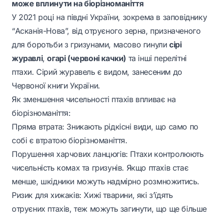
може вплинути на біорізноманіття
У 2021 році на півдні України, зокрема в заповіднику
“Асканія-Нова”, від отруєного зерна, призначеного
для боротьби з гризунами, масово гинули
сірі
журавлі
,
огарі (червоні качки)
та інші перелітні
птахи. Сірий журавель є видом, занесеним до
Червоної книги України.
Як зменшення чисельності птахів впливає на
біорізноманіття:
Пряма втрата: Зникають рідкісні види, що само по
собі є втратою біорізноманіття.
Порушення харчових ланцюгів: Птахи контролюють
чисельність комах та гризунів. Якщо птахів стає
менше, шкідники можуть надмірно розмножитись.
Ризик для хижаків: Хижі тварини, які з’їдять
отруєних птахів, теж можуть загинути, що ще більше