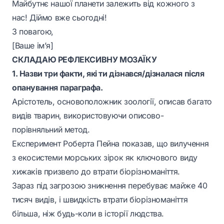
Майбутнє нашої планети залежить від кожного з
нас! Діймо вже сьогодні!
З повагою,
[Ваше ім’я]
СКЛАДАЮ РЕФЛЕКСИВНУ МОЗАЇКУ
1. Назви три факти, які ти дізнався/дізналася після
опанування параграфа.
Арістотель, основоположник зоології, описав багато
видів тварин, використовуючи описово-
порівняльний метод.
Експеримент Роберта Пейна показав, що вилучення
з екосистеми морських зірок як ключового виду
хижаків призвело до втрати біорізноманіття.
Зараз під загрозою зникнення перебуває майже 40
тисяч видів, і швидкість втрати біорізноманіття
більша, ніж будь-коли в історії людства.