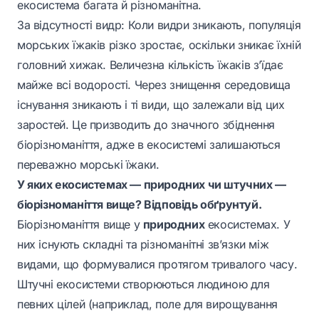
екосистема багата й різноманітна.
За відсутності видр: Коли видри зникають, популяція
морських їжаків різко зростає, оскільки зникає їхній
головний хижак. Величезна кількість їжаків з’їдає
майже всі водорості. Через знищення середовища
існування зникають і ті види, що залежали від цих
заростей. Це призводить до значного збіднення
біорізноманіття, адже в екосистемі залишаються
переважно морські їжаки.
У яких екосистемах — природних чи штучних —
біорізноманіття вище? Відповідь обґрунтуй.
Біорізноманіття вище у
природних
екосистемах. У
них існують складні та різноманітні зв’язки між
видами, що формувалися протягом тривалого часу.
Штучні екосистеми створюються людиною для
певних цілей (наприклад, поле для вирощування