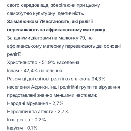
свого середовища, зберігаючи при цьому
самобутню культурну ідентичність.
За малюнком 79 встановіть, які релігії
переважають на африканському материку.
За даними діаграми на малюнку 79, на
африканському материку переважають дві основні
релігії:
Християнство - 51,9% населення
Іслам - 42,4% населення
Разом ці дві світові релігії охоплюють 94,3%
населення Африки. Інші релігійні групи та вірування
представлені значно меншими частками:
Народні вірування - 2,7%
Нерелігійні та атеїсти - 2,7%
Інші релігії - 0,2%
Індуїзм - 0,1%