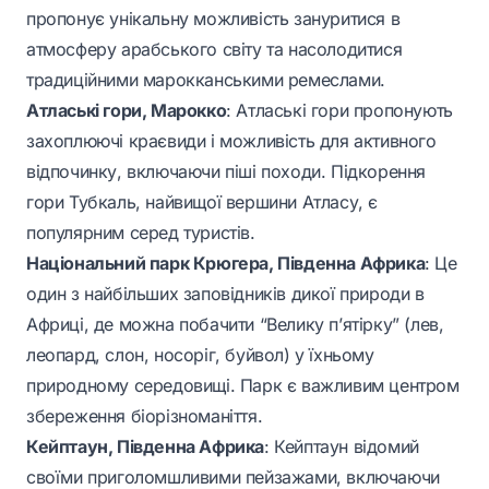
пропонує унікальну можливість зануритися в
атмосферу арабського світу та насолодитися
традиційними марокканськими ремеслами.
Атлаські гори, Марокко
: Атлаські гори пропонують
захоплюючі краєвиди і можливість для активного
відпочинку, включаючи піші походи. Підкорення
гори Тубкаль, найвищої вершини Атласу, є
популярним серед туристів.
Національний парк Крюгера, Південна Африка
: Це
один з найбільших заповідників дикої природи в
Африці, де можна побачити “Велику п’ятірку” (лев,
леопард, слон, носоріг, буйвол) у їхньому
природному середовищі. Парк є важливим центром
збереження біорізноманіття.
Кейптаун, Південна Африка
: Кейптаун відомий
своїми приголомшливими пейзажами, включаючи