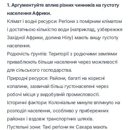
1. Аргументуйте вплив різних чинників на густоту
населення Африки.
Клімат і водні ресурси: Регіони з помірним кліматом
і достатньою кількістю води (наприклад, узбережжя
Західної Африки, долина Нілу) мають вищу густоту
населення.
Родючість ґрунтів: Території з родючими землями
приваблюють більше населення через можливості
для сільського господарства.
Природні ресурси: Райони, багаті на корисні
копалини, зазвичай більш густонаселені через
робочі місця у видобувній промисловості.
Історичні фактори: Колоніальне минуле вплинуло на
розподіл населення, особливо у прибережних
районах і вздовж транспортних шляхів.
Пустельні зони: Такі регіони як Сахара мають