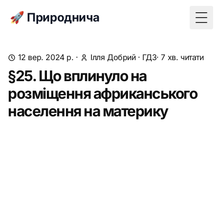
🚀 Природнича
Togg
12 вер. 2024 р.
·
Ілля Добрий
·
ГДЗ
· 7 хв. читати
§25. Що вплинуло на
розміщення африканського
населення на материку