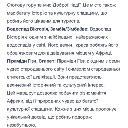
Столову гору та мис Доброї Надії. Це місто також
має багату історію та культурну спадщину, що
робить його цікавим для туристів.
Водоспад Вікторія, Замбія/Зімбабве:
Водоспад
Вікторія є одним з найбільших і найвражаючих
водоспадів у світі. Його велич і краса роблять його
обов’язковим для відвідування місцем у Африці.
Піраміди Гізи, Єгипет:
Піраміди Гізи є одним з семи
чудес стародавнього світу і символом стародавньої
єгипетської цивілізації. Вони представляють
величезний історичний та культурний інтерес.
Цей маршрут дозволяє побачити різноманіття
Африки, від її природних чудес до багатої
культурної спадщини. Кожне з цих місць пропонує
унікальний досвід, що робить подорож
незабутньою.