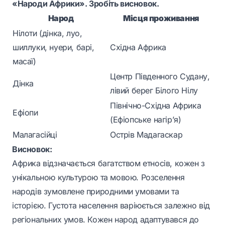
«Народи Африки». Зробіть висновок.
Народ
Місця проживання
Нілоти (дінка, луо,
шиллуки, нуери, барі,
Східна Африка
масаї)
Центр Південного Судану,
Дінка
лівий берег Білого Нілу
Північно-Східна Африка
Ефіопи
(Ефіопське нагір’я)
Малагасійці
Острів Мадагаскар
Висновок:
Африка відзначається багатством етносів, кожен з
унікальною культурою та мовою. Розселення
народів зумовлене природними умовами та
історією. Густота населення варіюється залежно від
регіональних умов. Кожен народ адаптувався до