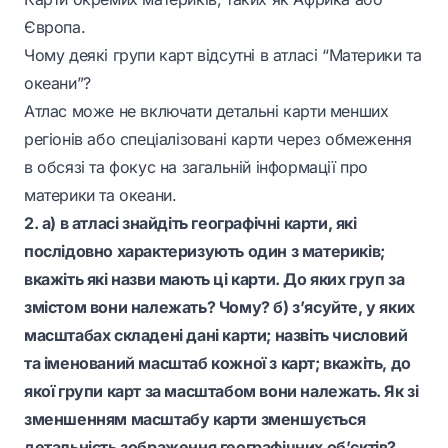
Європа.
Чому деякі групи карт відсутні в атласі “Материки та
океани”?
Атлас може не включати детальні карти менших
регіонів або спеціалізовані карти через обмеження
в обсязі та фокус на загальній інформації про
материки та океани.
2. а) в атласі знайдіть географічні карти, які
послідовно характеризують один з материків;
вкажіть які назви мають ці карти. До яких груп за
змістом вони належать? Чому? б) з’ясуйте, у яких
масштабах складені дані карти; назвіть числовий
та іменований масштаб кожної з карт; вкажіть, до
якої групи карт за масштабом вони належать. Як зі
зменшенням масштабу карти зменшується
детальність зображення географічних об’єктів?