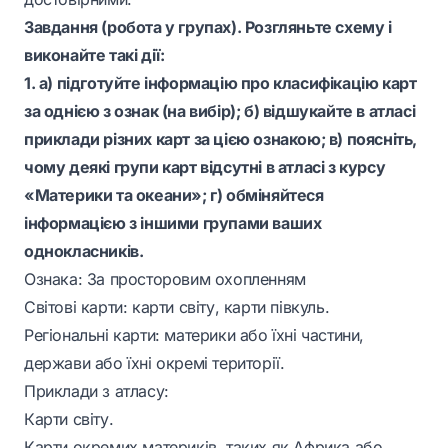
Завдання (робота у групах). Розгляньте схему і
виконайте такі дії:
1. а) підготуйте інформацію про класифікацію карт
за однією з ознак (на вибір); б) відшукайте в атласі
приклади різних карт за цією ознакою; в) поясніть,
чому деякі групи карт відсутні в атласі з курсу
«Материки та океани»; г) обміняйтеся
інформацією з іншими групами ваших
однокласників.
Ознака: За просторовим охопленням
Світові карти: карти світу, карти півкуль.
Регіональні карти: материки або їхні частини,
держави або їхні окремі території.
Приклади з атласу:
Карти світу.
Карти окремих материків, таких як Африка або