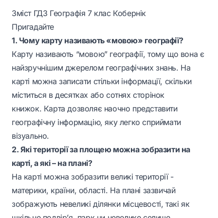
Зміст ГДЗ Географія 7 клас Кобернік
Пригадайте
1. Чому карту називають «мовою» географії?
Карту називають “мовою” географії, тому що вона є
найзручнішим джерелом географічних знань. На
карті можна записати стільки інформації, скільки
міститься в десятках або сотнях сторінок
книжок. Карта дозволяє наочно представити
географічну інформацію, яку легко сприймати
візуально.
2. Які території за площею можна зобразити на
карті, а які – на плані?
На карті можна зобразити великі території -
материки, країни, області. На плані зазвичай
зображують невеликі ділянки місцевості, такі як
шкільне подвір’я, парк чи невелике селище.