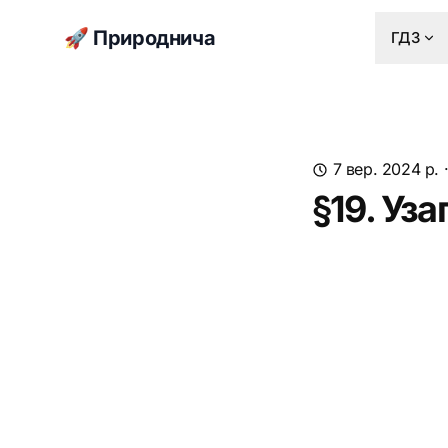
🚀 Природнича
ГДЗ
7 вер. 2024 р.
§19. Уз