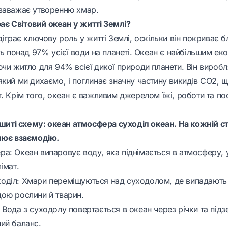
заважає утворенню хмар.
грає Світовий океан у житті Землі?
діграє ключову роль у житті Землі, оскільки він покриває б
ть понад 97% усієї води на планеті. Океан є найбільшим е
ючи житло для 94% всієї дикої природи планети. Він вироб
який ми дихаємо, і поглинає значну частину викидів CO2, 
. Крім того, океан є важливим джерелом їжі, роботи та по
ошиті схему: океан атмосфера суходіл океан. На кожній ст
нює взаємодію.
а: Океан випаровує воду, яка піднімається в атмосферу,
імат.
діл: Хмари переміщуються над суходолом, де випадають
ою рослини й тварин.
Вода з суходолу повертається в океан через річки та підз
ий баланс.