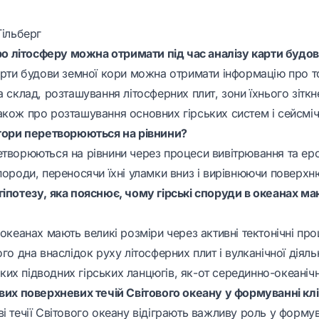
Гільберг
 про літосферу можна отримати під час аналізу карти будо
карти будови земної кори можна отримати інформацію про 
а склад, розташування літосферних плит, зони їхнього зіткн
акож про розташування основних гірських систем і сейсміч
 гори перетворюються на рівнини?
творюються на рівнини через процеси вивітрювання та ероз
породи, переносячи їхні уламки вниз і вирівнюючи поверхн
гіпотезу, яка пояснює, чому гірські споруди в океанах ма
 океанах мають великі розміри через активні тектонічні проц
ого дна внаслідок руху літосферних плит і вулканічної діяль
их підводних гірських ланцюгів, як-от серединно-океанічн
ових поверхневих течій Світового океану у формуванні кл
і течії Світового океану відіграють важливу роль у формув