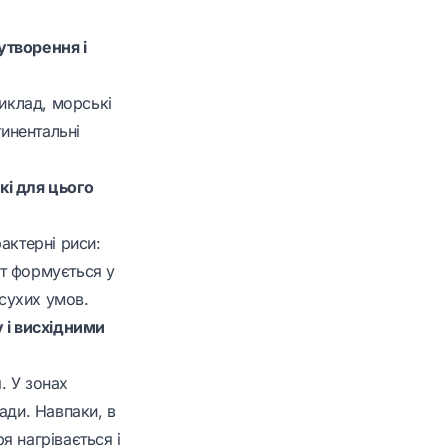
утворення і
риклад, морські
тинентальні
кі для цього
актерні риси:
ат формується у
 сухих умов.
 і висхідними
. У зонах
ади. Навпаки, в
я нагрівається і