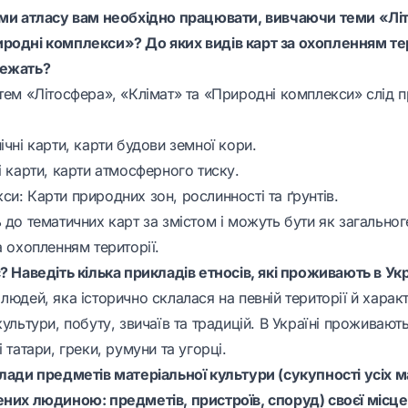
ами атласу вам необхідно працювати, вивчаючи теми «Лі
родні комплекси»? До яких видів карт за охопленням тер
лежать?
 тем «Літосфера», «Клімат» та «Природні комплекси» слід 
ічні карти, карти будови земної кори.
і карти, карти атмосферного тиску.
и: Карти природних зон, рослинності та ґрунтів.
 до тематичних карт за змістом і можуть бути як загальног
а охопленням території.
? Наведіть кілька прикладів етносів, які проживають в Укр
людей, яка історично склалася на певній території й харак
культури, побуту, звичаїв та традицій. В Україні проживають
 татари, греки, румуни та угорці.
клади предметів матеріальної культури (сукупності усіх 
ених людиною: предметів, пристроїв, споруд) своєї місцев