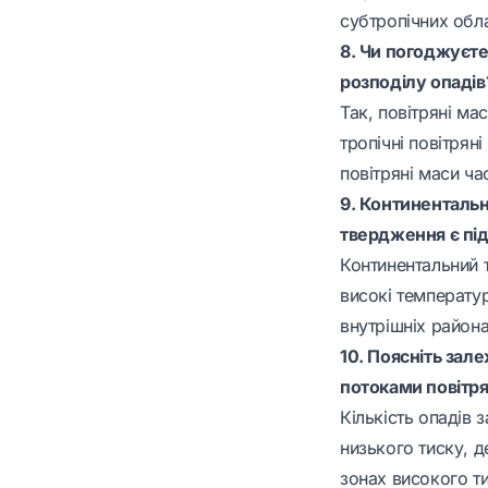
субтропічних обла
8. Чи погоджуєте
розподілу опадів
Так, повітряні ма
тропічні повітрян
повітряні маси ча
9. Континентальн
твердження є пі
Континентальний т
високі температур
внутрішніх района
10. Поясніть зал
потоками повітря
Кількість опадів 
низького тиску, д
зонах високого ти