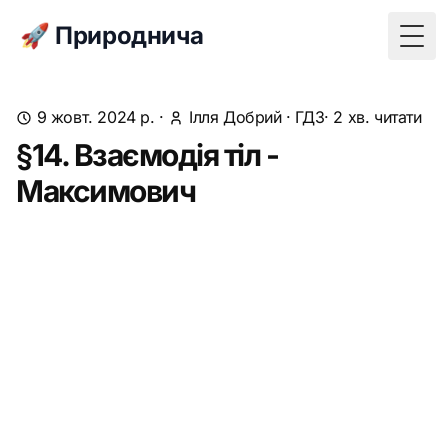
🚀 Природнича
Togg
9 жовт. 2024 р.
·
Ілля Добрий
·
ГДЗ
· 2 хв. читати
§14. Взаємодія тіл -
Максимович