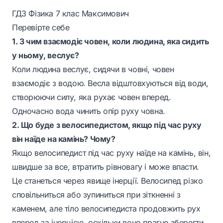
ГДЗ Фізика 7 клас Максимович
Перевірте себе
1. З чим взаємодіє човен, коли людина, яка сидить
у ньому, веслує?
Коли людина веслує, сидячи в човні, човен
взаємодіє з водою. Весла відштовхуються від води,
створюючи силу, яка рухає човен вперед.
Одночасно вода чинить опір руху човна.
2. Що буде з велосипедистом, якщо під час руху
він наїде на камінь? Чому?
Якщо велосипедист під час руху наїде на камінь, він,
швидше за все, втратить рівновагу і може впасти.
Це станеться через явище інерції. Велосипед різко
сповільниться або зупиниться при зіткненні з
каменем, але тіло велосипедиста продовжить рух
вперед за інерцією, оскільки воно прагне зберегти