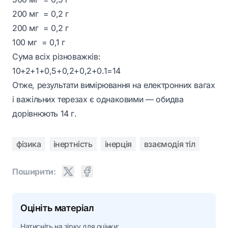
200 мг = 0,2 г
200 мг = 0,2 г
100 мг = 0,1 г
Сума всіх різноважків:
10+2+1+0,5+0,2+0,2+0.1=14
Отже, результати вимірювання на електронних вагах
і важільних терезах є однаковими — обидва
дорівнюють 14 г.
фізика
інертність
інерція
взаємодія тіл
Поширити:
Оцініть матеріал
Натисніть на зірку для оцінки: