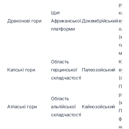
руди
Щит
кам’
Драконові гори
Африканської
Докембрійський
вугі
платформи
олов
(маг
та
мета
Область
Кам’
Капські гори
герцинської
Палеозойський
вугі
складчастості
(оса
Полі
руди
Область
(маг
Атлаські гори
альпійської
Кайнозойський
Пок
складчастості
фосф
нафт