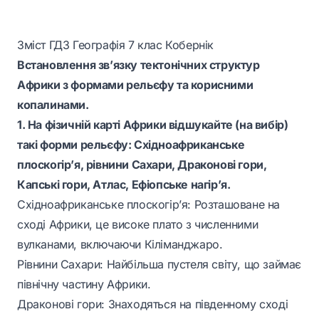
Зміст ГДЗ Географія 7 клас Кобернік
Встановлення зв’язку тектонічних структур
Африки з формами рельєфу та корисними
копалинами.
1. На фізичній карті Африки відшукайте (на вибір)
такі форми рельєфу: Східноафриканське
плоскогір’я, рівнини Сахари, Драконові гори,
Капські гори, Атлас, Ефіопське нагір’я.
Східноафриканське плоскогір’я: Розташоване на
сході Африки, це високе плато з численними
вулканами, включаючи Кіліманджаро.
Рівнини Сахари: Найбільша пустеля світу, що займає
північну частину Африки.
Драконові гори: Знаходяться на південному сході