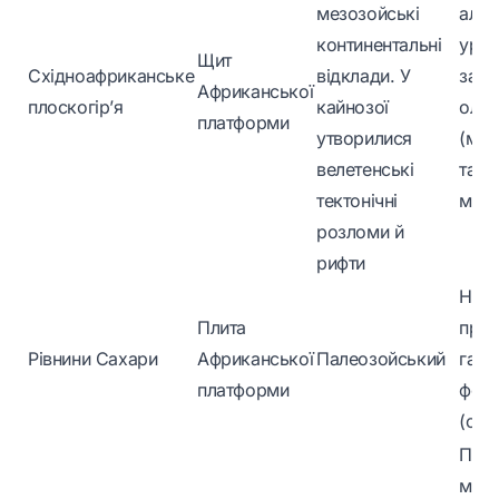
мезозойські
алма
континентальні
уран
Щит
Східноафриканське
відклади. У
залі
Африканської
плоскогір’я
кайнозої
оло
платформи
утворилися
(маг
велетенські
та
тектонічні
мета
розломи й
рифти
Нафт
Плита
при
Рівнини Сахари
Африканської
Палеозойський
газ,
платформи
фос
(оса
Плат
марг