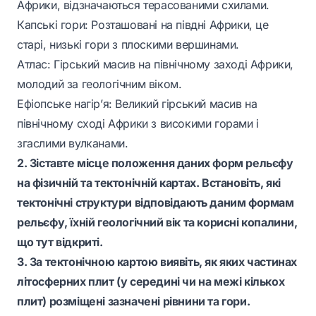
Африки, відзначаються терасованими схилами.
Капські гори: Розташовані на півдні Африки, це
старі, низькі гори з плоскими вершинами.
Атлас: Гірський масив на північному заході Африки,
молодий за геологічним віком.
Ефіопське нагір’я: Великий гірський масив на
північному сході Африки з високими горами і
згаслими вулканами.
2. Зіставте місце положення даних форм рельєфу
на фізичній та тектонічній картах. Встановіть, які
тектонічні структури відповідають даним формам
рельєфу, їхній геологічний вік та корисні копалини,
що тут відкриті.
3. За тектонічною картою виявіть, як яких частинах
літосферних плит (у середині чи на межі кількох
плит) розміщені зазначені рівнини та гори.