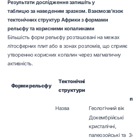
Результати дослідження запишіть у
таблицю за наведеним зразком. Взаємозв’язок
тектонічних структур Африки з формами
рельєфу та корисними копалинами
Більшість форм рельєфу розташовані на межах
літосферних плит або в зонах розломів, що сприяє
утворенню корисних копалин через магматичну
активність.
К
Тектонічні
ко
Форми рельєфу
структури
пох
Назва
Геологічний вік
Докембрійські
кристалічні,
палеозойські та
Золо