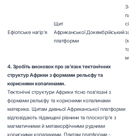
Золо
плат
Щит
сірка
Ефіопське нагір’я
Африканської
Докембрійський
залі
платформи
(маг
та
мета
4. Зробіть висновок про зв’язок тектонічних
структур Африки з формами рельєфу та
корисними копалинами.
Тектонічні структури Африки тісно пов’язані з
формами рельєфу та корисними копалинами
материка. Щитам давньої Африканської платформи
відповідають підвищені рівнини та плоскогір’я з
магматичними й метаморфічними рудними
корисними копалинами. Плитам платформи -