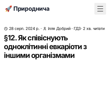
🚀 Природнича
Togg
28 серп. 2024 р.
·
Ілля Добрий
·
ГДЗ
· 2 хв. читати
§12. Як співіснують
одноклітинні евкаріоти з
іншими організмами