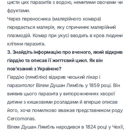
цисти цих паразитів з водою, немитими овочами чи
фруктами.
Через переносника (малярійного комара)
передається малярія, яку спричиняє малярійний
плазмодій. Комар при укусі вводить в кров людини
клітини паразита.
3. Знайдіть інформацію про вченого, який відкрив
гіардію та описав її життєвий цикл. Як він
пов’язаний з Україною?
Гіардію (лямблію) відкрив чеський лікар і
паразитолог Вілем Душан Лямбль у 1859 році. Він
виявив цього паразита у випорожненнях хворої
дитини з кишковими розладами й вперше описав
його, хоча помилково вважав представником роду
Cercomonas.
Вілем Душан Лямбль народився в 1824 році у Чехії,