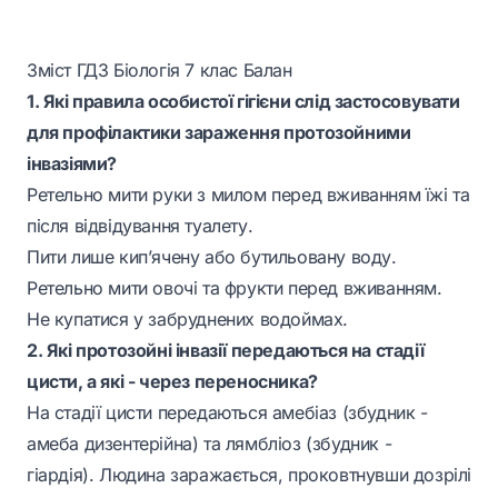
Зміст ГДЗ Біологія 7 клас Балан
1. Які правила особистої гігієни слід застосовувати
для профілактики зараження протозойними
інвазіями?
Ретельно мити руки з милом перед вживанням їжі та
після відвідування туалету.
Пити лише кип’ячену або бутильовану воду.
Ретельно мити овочі та фрукти перед вживанням.
Не купатися у забруднених водоймах.
2. Які протозойні інвазії передаються на стадії
цисти, а які - через переносника?
На стадії цисти передаються амебіаз (збудник -
амеба дизентерійна) та лямбліоз (збудник -
гіардія). Людина заражається, проковтнувши дозрілі