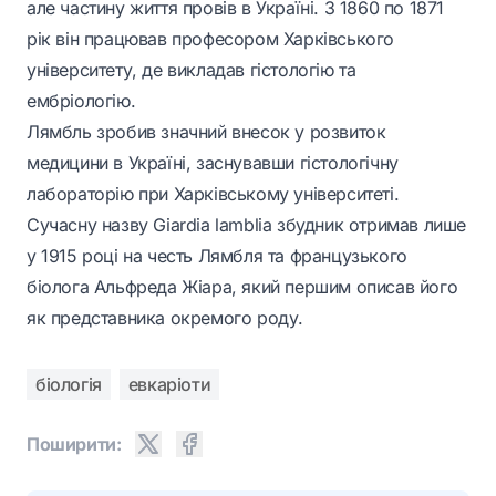
але частину життя провів в Україні. З 1860 по 1871
рік він працював професором Харківського
університету, де викладав гістологію та
ембріологію.
Лямбль зробив значний внесок у розвиток
медицини в Україні, заснувавши гістологічну
лабораторію при Харківському університеті.
Сучасну назву Giardia lamblia збудник отримав лише
у 1915 році на честь Лямбля та французького
біолога Альфреда Жіара, який першим описав його
як представника окремого роду.
біологія
евкаріоти
Поширити: