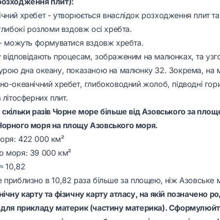
розходження плит):
чний хребет - утворюється внаслідок розходження плит та 
глибокі розломи вздовж осі хребта.
 - можуть формуватися вздовж хребта.
 відповідають процесам, зображеним на малюнках, та узг
урою дна океану, показаною на малюнку 32. Зокрема, на 
о-океанічний хребет, глибоководний жолоб, підводні гори 
 літосферних плит.
 скільки разів Чорне море більше від Азовського за площ
Чорного моря на площу Азовського моря.
оря: 422 000 км²
о моря: 39 000 км²
≈ 10,82
 приблизно в 10,82 раза більше за площею, ніж Азовське 
нічну карту та фізичну карту атласу, на якій позначено 
ь для прикладу материк (частину материка). Сформулюйт