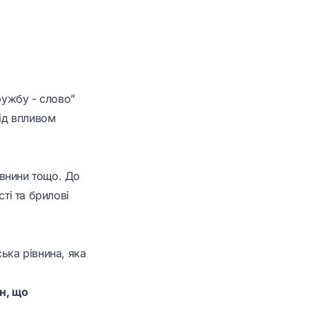
ружбу - слово”
під впливом
івнини тощо. До
ті та брилові
ька рівнина, яка
н, що