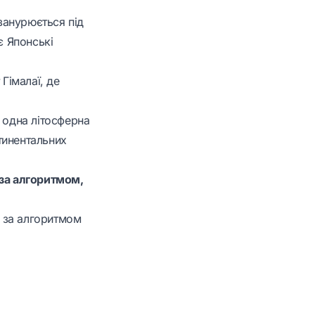
 занурюється під
є Японські
Гімалаї, де
 одна літосферна
нтинентальних
за алгоритмом,
 за алгоритмом