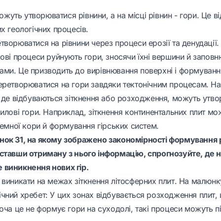
 можуть утворюватися рівнини, а на місці рівнин - гори. Це в
х геологічних процесів.
ворюватися на рівнини через процеси ерозії та денудації. 
кові процеси руйнують гори, зносячи їхні вершини й запов
ми. Це призводить до вирівнювання поверхні і формування
еретворюватися на гори завдяки тектонічним процесам. Н
, де відбуваються зіткнення або розходження, можуть утв
илові гори. Наприклад, зіткнення континентальних плит мо
земної кори й формування гірських систем.
нок 31, на якому зображено закономірності формування 
ставши отриману з нього інформацію, спрогнозуйте, де н
 виникнення нових гір.
 виникати на межах зіткнення літосферних плит. На малюнк
чний хребет: У цих зонах відбувається розходження плит,
оча це не формує гори на суходолі, такі процеси можуть п