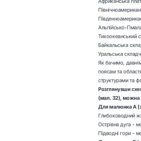
Африканська платф
Північноамерикан
Південноамерика
Альпійсько-Гімала
Тихоокеанський с
Байкальська скла
Уральська складч
Як бачимо, давнім
поясам та областя
структурами та ф
Розглянувши схем
(мал. 32), можна
Для малюнка А (з
Глибоководний жо
Острівна дуга - м
Підводні гори - 