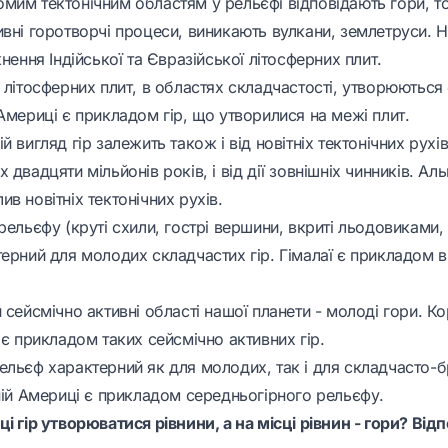
мим тектонічним областям у рельєфі відповідають гори, т
вні горотворчі процеси, виникають вулкани, землетруси. Н
кнення Індійської та Євразійської літосферних плит.
 літосферних плит, в областях складчастості, утворюються 
Америці є прикладом гір, що утворилися на межі плит.
й вигляд гір залежить також і від новітніх тектонічних рухі
 двадцяти мільйонів років, і від дії зовнішніх чинників. Ал
в новітніх тектонічних рухів.
рельєфу (круті схили, гострі вершини, вкриті льодовиками, 
терний для молодих складчастих гір. Гімалаї є прикладом 
 сейсмічно активні області нашої планети - молоді гори. К
 є прикладом таких сейсмічно активних гір.
ельєф характерний як для молодих, так і для складчасто-б
ній Америці є прикладом середньогірного рельєфу.
і гір утворюватися рівнини, а на місці рівнин - гори? Від