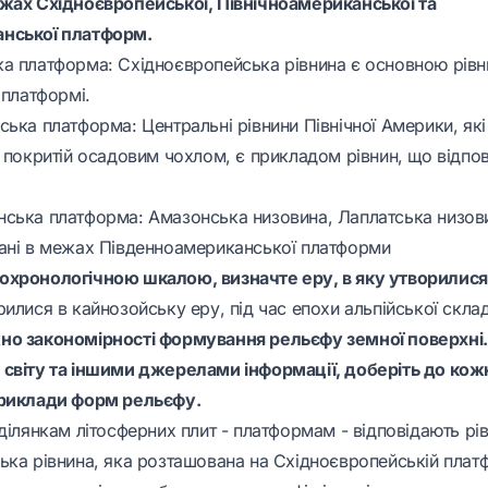
жах Східноєвропейської, Північноамериканської та
нської платформ.
а платформа: Східноєвропейська рівнина є основною рів
 платформі.
ька платформа: Центральні рівнини Північної Америки, які
 покритій осадовим чохлом, є прикладом рівнин, що відпов
ська платформа: Амазонська низовина, Лаплатська низовин
ані в межах Південноамериканської платформи
хронологічною шкалою, визначте еру, в яку утворилися
илися в кайнозойську еру, під час епохи альпійської склад
но закономірності формування рельєфу земної поверхні
світу та іншими джерелами інформації, доберіть до кож
приклади форм рельєфу.
 ділянкам літосферних плит - платформам - відповідають р
ька рівнина, яка розташована на Східноєвропейській плат