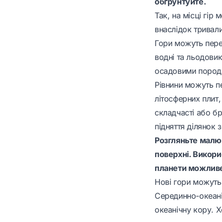
обґрунтуйте.
Так, на місці гір
внаслідок тривали
Гори можуть перет
водні та льодови
осадовими порода
Рівнини можуть п
літосферних плит
складчасті або бр
підняття ділянок 
Розгляньте малю
поверхні. Викори
планети можливе
Нові гори можуть
Серединно-океані
океанічну кору. Х