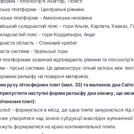
орма - плоскогір’я Ахаггар, Тібесті
ська платформа - Центральні рівнини
нська платформа - Амазонська низовина
йський складчастий пояс - гори Альпи, Карпати, Кавказ, Г
кладчастий пояс - гори Кордильєри, Анди
дчаста область - Становий хребет
аста система - Уральські гори
 платформам зазвичай відповідають рівнини та плоскогір’я
м - гірські системи. Це демонструє чіткий зв’язок між тек
ормами рельєфу на поверхні материків.
и руху літосферних плит (мал. 33) та малюнок дна Світ
 припустити наступні форми рельєфу дна океану, що мож
іткнення плит):
лоб - формується в місці, де одна плита занурюється під 
оже утворитися над зоною субдукції внаслідок вулканічної 
можуть формуватися на краю континентальної плити.