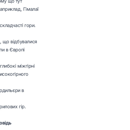
ому що тут
априклад, Гімалаї
складчасті гори.
в, що відбувалися
ьпи в Європі
глибокі міжгірні
високогірного
ордильєри в
рилових гір.
повідь