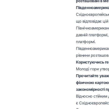
розташовані в ме
Південноамерика
Східноєвропейськ
що відповідає цій
Північноамериканс
давній платформі,
платформі.
Південноамерикан
рівнини розташов
Користуючись гео
Молоді гори утвор
Прочитайте уваж
фізичною картою 
закономірності 
Відносно стійким
є Східноєвропейс