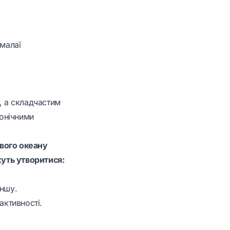
імалаї
, а складчастим
тонічними
ового океану
уть утворитися:
іншу.
активності.