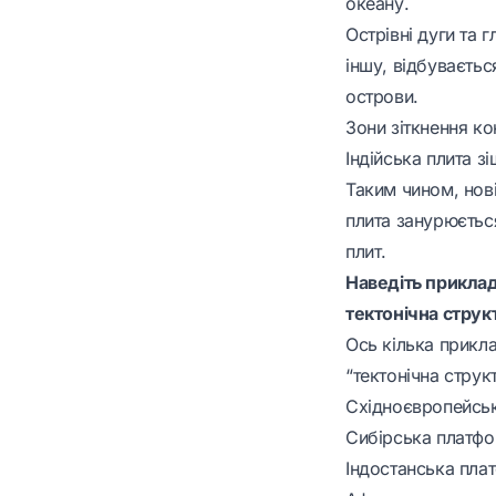
океану.
Острівні дуги та 
іншу, відбуваєтьс
острови.
Зони зіткнення ко
Індійська плита з
Таким чином, нові
плита занурюється
плит.
Наведіть прикла
тектонічна струк
Ось кілька прикл
“тектонічна струк
Східноєвропейськ
Сибірська платфо
Індостанська пла