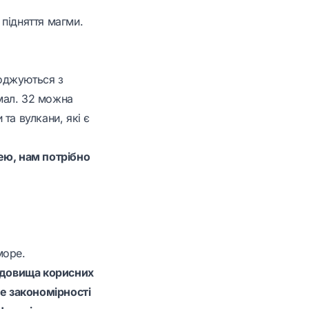
підняття магми.
оджуються з
мал. 32 можна
та вулкани, які є
ею, нам потрібно
море.
родовища корисних
е закономірності