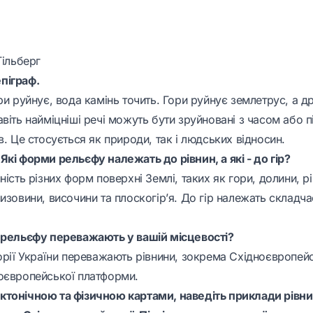
Гільберг
піграф.
ри руйнує, вода камінь точить. Гори руйнує землетрус, а д
віть найміцніші речі можуть бути зруйновані з часом або 
в. Це стосується як природи, так і людських відносин.
кі форми рельєфу належать до рівнин, а які - до гір?
ність різних форм поверхні Землі, таких як гори, долини, р
изовини, височини та плоскогір’я. До гір належать складчас
 рельєфу переважають у вашій місцевості?
орії України переважають рівнини, зокрема Східноєвропейс
оєвропейської платформи.
тонічною та фізичною картами, наведіть приклади рівни