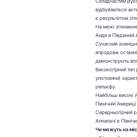
Складчастим рухо
відбуваються акти
є результатом зіт
На межі зіткнення
Анди в Південній 
Сучасний зовнішні
впродовж останніх
демонструють впли
Високогірний тип 
улоговини) харак
рельєфу.
Найбільш високі й
Північній Америці
Середньогірний р
Аппалачі в Північ
Чи можуть на місц