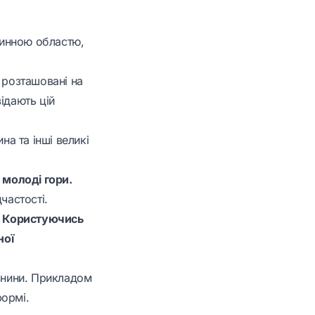
нинною областю,
 розташовані на
ідають цій
а та інші великі
 молоді гори.
частості.
. Користуючись
ної
івнини. Прикладом
формі.