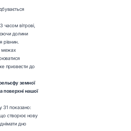
ідбувається
З часом вітрові,
нюючи долини
 рівнин.
а межах
орюватися
же призвести до
рельєфу земної
а поверхні нашої
у 31 показано:
 що створює нову
іднімати дно