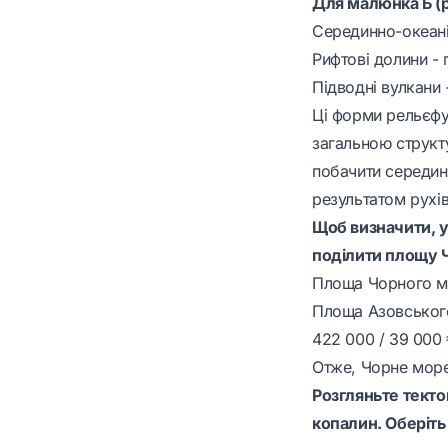
Для малюнка Б (
Серединно-океані
Рифтові долини - 
Підводні вулкани
Ці форми рельєфу
загальною структ
побачити серединн
результатом рухів
Щоб визначити, у
поділити площу 
Площа Чорного м
Площа Азовськог
422 000 / 39 000 
Отже, Чорне море
Розгляньте текто
копалин. Оберіт