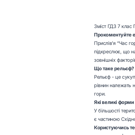
Зміст ГДЗ 7 клас 
Прокоментуйте е
Прислів’я “Час го
підкреслює, що на
зовнішніх факторі
Що таке рельєф? Я
Рельєф - це сукуп
рівнин належать н
гори.
Які великі форми
У більшості терит
є частиною Східн
Користуючись тек