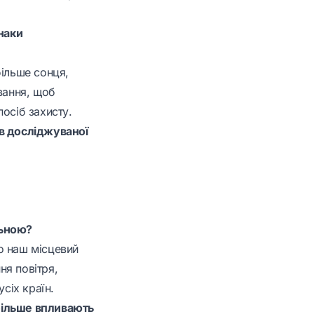
знаки
більше сонця,
вання, щоб
осіб захисту.
ів досліджуваної
льною?
о наш місцевий
ня повітря,
сіх країн.
йбільше впливають