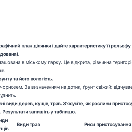
рафічний план ділянки і дайте характеристику її рельєфу 
удована).
ашована в міському парку. Це відкрита, рівнинна територі
ів.
рунту та його вологість.
– чорнозем. За визначенням на дотик, ґрунт свіжий: відчув
руднить.
вні види дерев, кущів, трав. З’ясуйте, як рослини присто
 Результати запишіть у таблицю.
иди
Види трав
Риси пристосування
ущів