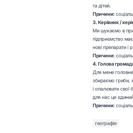
та дітей.
Причини:
соціальн
3. Керівник / ке
Ми шукаємо в при
підприємство має
нові препарати і 
Причини:
соціальн
4. Голова громад
Для мене головне 
збираємо гриби, 
і опалювати свої 
для нас це єдиний
Причини:
соціальн
географія