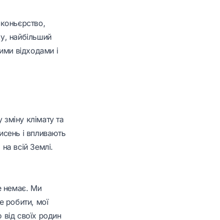
аконьєрство,
ку, найбільший
ими відходами і
 зміну клімату та
кисень і впливають
 на всій Землі.
е немає. Ми
е робити, мої
о від своїх родин