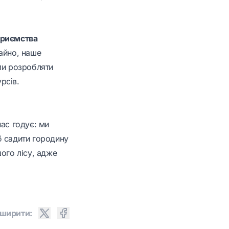
приємства
айно, наше
ли розробляти
рсів.
ас годує: ми
б садити городину
ого лісу, адже
ширити: