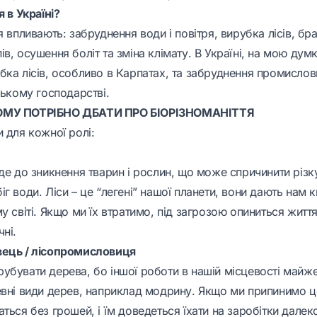
я в Україні?
я впливають: забруднення води і повітря, вирубка лісів, бр
в, осушення боліт та зміна клімату. В Україні, на мою дум
бка лісів, особливо в Карпатах, та забруднення промислов
ському господарстві.
ОМУ ПОТРІБНО ДБАТИ ПРО БІОРІЗНОМАНІТТЯ
 для кожної ролі:
де до зникнення тварин і рослин, що може спричинити різку
г води. Ліси – це “легені” нашої планети, вони дають нам 
у світі. Якщо ми їх втратимо, під загрозою опиниться життя
ні.
вець / лісопромисловиця
убувати дерева, бо іншої роботи в нашій місцевості майж
евні види дерев, наприклад модрину. Якщо ми припинимо ц
ться без грошей, і їм доведеться їхати на заробітки далек