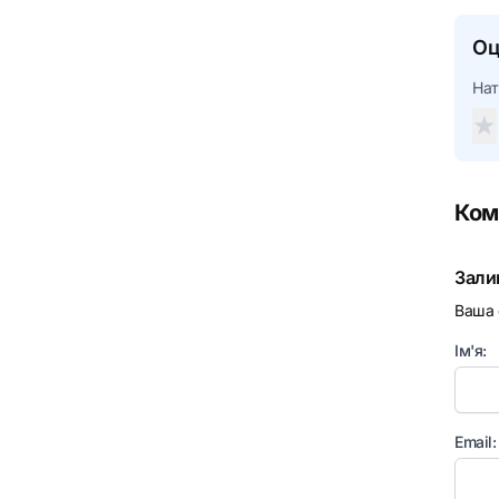
Оц
Нат
★
Ком
Зали
Ваша 
Ім'я:
Email: