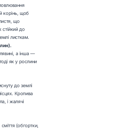
вловлювання
й корінь, щоб
листя, що
 стійкий до
емлі листкам.
лин).
лявині, а інша —
тоді як у рослини
иснуту до землі
місцях. Кропива
ла, і жалячі
 сміття (обгортки,