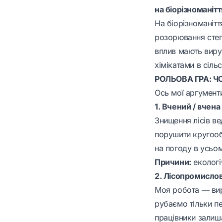
на біорізноманітт
На біорізноманітт
розорювання степі
вплив мають виру
хімікатами в сіль
РОЛЬОВА ГРА: Ч
Ось мої аргументи
1. Вчений / вчена
Знищення лісів ве
порушити кругообі
на погоду в усьом
Причини:
екологіч
2. Лісопромисло
Моя робота — вир
рубаємо тільки п
працівники залиша