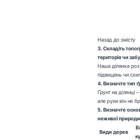
Назад до змісту
3. Складіть топог
територія чи заб
Наша ділянка розт
підвищень чи схил
4. Визначте тип ґ
Ґрунт на ділянці 
але руки він не б
5. Визначте осно
неживої природи.
В
Види дерев
к