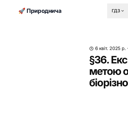
🚀 Природнича
ГДЗ
6 квіт. 2025 р.
§36. Екс
метою о
біорізн