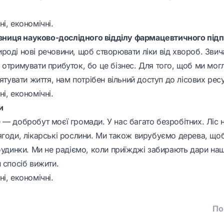
і, економічні.
рівниця науково-дослідного відділу фармацевтичного під
роді нові речовини, щоб створювати ліки від хвороб. Звич
 отримувати прибуток, бо це бізнес. Для того, щоб ми мог
рятувати життя, нам потрібен вільний доступ до лісових ресу
і, економічні.
и
— добробут моєї громади. У нас багато безробітних. Ліс н
ягоди, лікарські рослини. Ми також вирубуємо дерева, що
будинки. Ми не радіємо, коли приїжджі забирають дари наш
 спосіб вижити.
і, економічні.
По