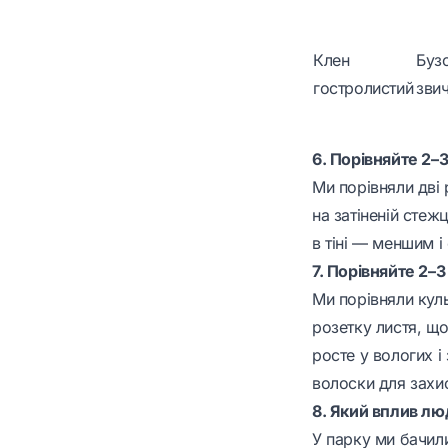
Клен
Буз
гостролистий
зви
6. Порівняйте 2–
Ми порівняли дві 
на затіненій стеж
в тіні — меншим і
7. Порівняйте 2–3
Ми порівняли куль
розетку листя, що
росте у вологих і
волоски для захи
8. Який вплив люд
У парку ми бачили