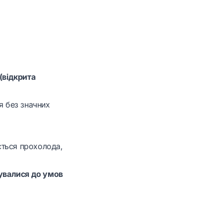
(відкрита
я без значних
ається прохолода,
сувалися до умов