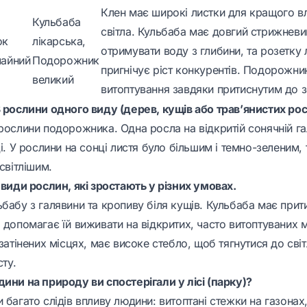
Клен має широкі листки для кращого 
Кульбаба
світла. Кульбаба має довгий стрижневи
ок
лікарська,
отримувати воду з глибини, та розетку 
чайний
Подорожник
пригнічує ріст конкурентів. Подорожник
великий
витоптування завдяки притиснутим до з
3 рослини одного виду (дерев, кущів або трав’янистих рос
рослини подорожника. Одна росла на відкритій сонячній га
ці. У рослини на сонці листя було більшим і темно-зеленим, 
 світлішим.
 види рослин, які зростають у різних умовах.
бабу з галявини та кропиву біля кущів. Кульбаба має прит
 допомагає їй виживати на відкритих, часто витоптуваних 
 затінених місцях, має високе стебло, щоб тягнутися до світ
сту.
ини на природу ви спостерігали у лісі (парку)?
 багато слідів впливу людини: витоптані стежки на газонах,