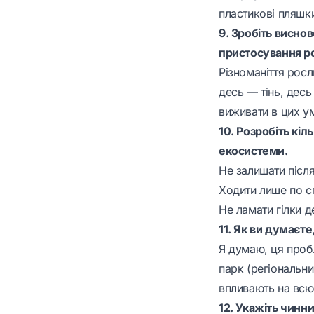
пластикові пляшки
9. Зробіть висно
пристосування ро
Різноманіття рос
десь — тінь, десь
виживати в цих ум
10. Розробіть кі
екосистеми.
Не залишати після
Ходити лише по с
Не ламати гілки де
11. Як ви думаєт
Я думаю, ця проб
парк (регіональни
впливають на всю 
12. Укажіть чинни