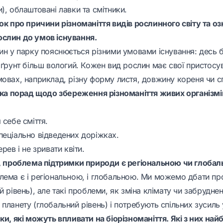
), облаштовані лавки та смітники.
вок про причини різноманіття видів рослинного світу та о
слин до умов існування.
лин у парку пояснюється різними умовами існування: десь 
 ґрунт більш вологий. Кожен вид рослин має свої пристосу
овах, наприклад, різну форму листя, довжину кореня чи сп
лька порад щодо збереження різноманіття живих організм
 себе сміття.
пеціально відведених доріжках.
рев і не зривати квіти.
е, проблема підтримки природи є регіональною чи глоба
лема є і регіональною, і глобальною. Ми можемо дбати пр
й рівень), але такі проблеми, як зміна клімату чи забруднен
планету (глобальний рівень) і потребують спільних зусиль у
ки, які можуть впливати на біорізноманіття. Які з них на