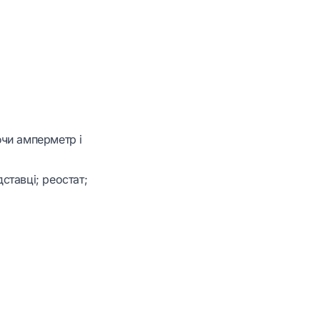
чи амперметр і
ставці; реостат;