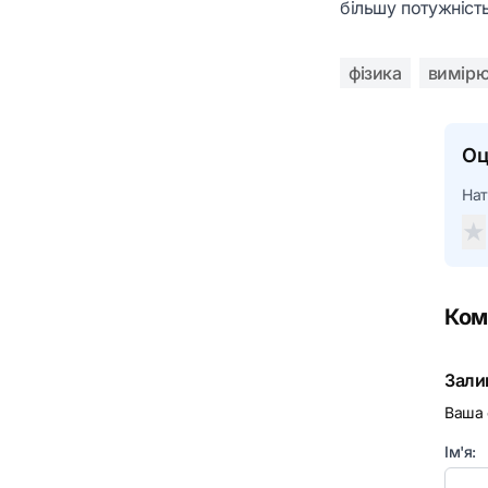
більшу потужність
фізика
вимірю
Оц
Нат
★
Ком
Зали
Ваша 
Ім'я: