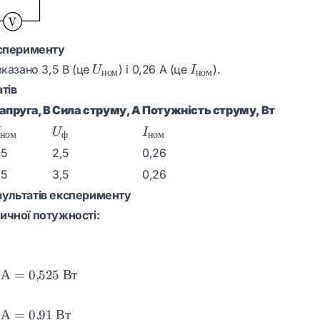
ксперименту
U_{\text{ном}}
I_{\text{ном}}
вказано 3,5 В (це
) і 0,26 А (це
).
U
I
ном
ном
тів
апруга, В
Сила струму, А
Потужність струму, Вт
_{\text{ном}}
U_{\text{ф}}
I_{\text{ном}}
U
I
ном
ф
ном
,5
2,5
0,26
,5
3,5
0,26
ультатів експерименту
ичної потужності:
А
=
0
,
525
Вт
А
=
0
,
91
Вт