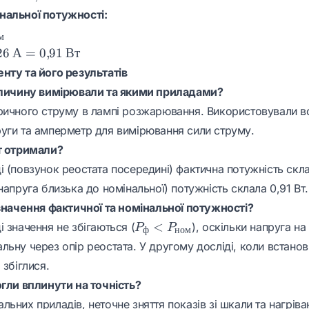
нальної потужності:
м
26
А
=
0
,
91
Вт
нту та його результатів
величину вимірювали та якими приладами?
ричного струму в лампі розжарювання. Використовували в
уги та амперметр для вимірювання сили струму.
т отримали?
 (повзунок реостата посередині) фактична потужність скла
напруга близька до номінальної) потужність склала 0,91 Вт.
 значення фактичної та номінальної потужності?
P_{\text{ф}} <
<
 значення не збігаються (
), оскільки напруга на
P
P
ф
ном
P_{\text{ном}}
льну через опір реостата. У другому досліді, коли встано
 збіглися.
огли вплинути на точність?
ьних приладів, неточне зняття показів зі шкали та нагріва