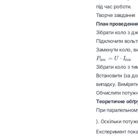
під час роботи.
Творче завдання
План проведення
Зібрати коло з дж
Підключити вольт
Замкнути коло, в
=
⋅
P
U
I
пос
пос
Зібрати коло з т
Встановити (за д
випадку. Вимірят
Обчислити потуж
Теоретичне обґр
При паралельному 
). Оскільки потуж
Експеримент пока