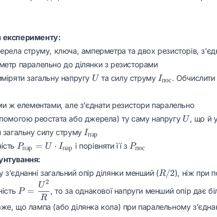
 експерименту:
ерела струму, ключа, амперметра та двох резисторів, з’єд
метр паралельно до ділянки з резисторами
U
I_{\text{пос}}
иміряти загальну напругу
та силу струму
. Обчислити
U
I
пос
ими ж елементами, але з’єднати резистори паралельно
U
опомогою реостата або джерела) ту саму напругу
, що й
U
I_{\text{пар}}
и загальну силу струму
I
пар
P_{\text{пар}}
P_{\text{пос}}
=
⋅
ність
і порівняти її з
P
U
I
P
пар
пар
пос
= U \cdot
унтування:
I_{\text{пар}}
R/2
/2
з’єднанні загальний опір ділянки менший (
), ніж при 
R
2
P =
U
=
ність
, то за однакової напруги менший опір дає б
P
\dfrac{U^2}
R
{R}
же, що лампа (або ділянка кола) при паралельному з’єдна