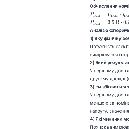
В}
3{,}5
Обчислення номі
\cdot
\text{
P_{\text{ном}}
0{,}21
=
⋅
P
U
I
ном
ном
но
В}
=
\text{
P_{\text{ном}}
=
3
,
5
В
⋅
0
,
P
\cdot
ном
U_{\text{ном}}
А} =
= 3{,}5 \text{
0{,}26
Аналіз експериме
\cdot
0{,}525
В} \cdot 0{,}26
\text{
1) Яку фізичну 
I_{\text{ном}}
\text{
\text{ А} =
А} =
Потужність елект
Вт}
0{,}91 \text{
0{,}91
Вт}
вимірювання напр
\text{
2) Який результа
Вт}
У першому досліді
другому досліді (
3) Чи збігаються
У першому досліді
меншою за номіна
напругу, значення
4) Які чинники м
Похибка вимірювал