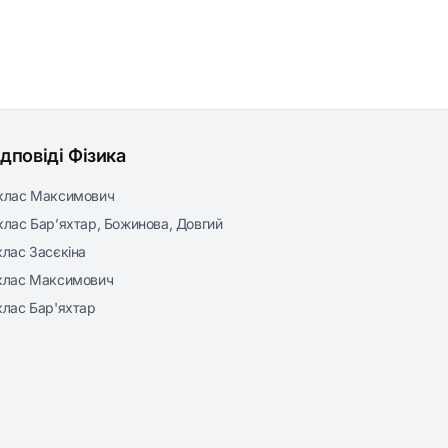
ідповіді Фізика
клас Максимович
клас Бар’яхтар, Божинова, Довгий
клас Засєкіна
клас Максимович
клас Бар'яхтар