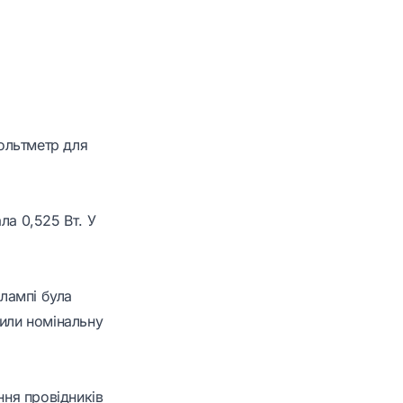
ольтметр для
ла 0,525 Вт. У
 лампі була
вили номінальну
ння провідників