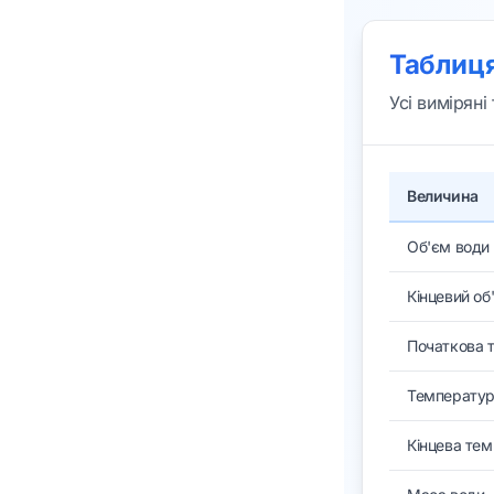
Таблиця
Усі виміряні
Величина
Об'єм води
Кінцевий об
Початкова 
Температур
Кінцева те