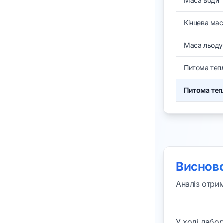
Маса води
Кінцева ма
Маса льоду
Питома теп
Питома теп
Виснов
Аналіз отри
У ході лабо