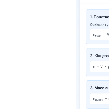
1. Початк
Оскільки гу
m
= V
води
2. Кінцев
m = V ·
3. Маса л
m
= 
льоду