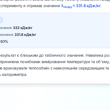
експерименту я отримав значення
λ
≈
331.8
кДж/кг
.
льоду
начення:
332
кДж/кг
начення:
331.8
кДж/кг
:
0.1
%
езультат є близьким до табличного значення. Невелика ро
причинена похибками вимірювання температури та об'єму,
не враховували теплообмін з навколишнім середовищем та
ь калориметра.