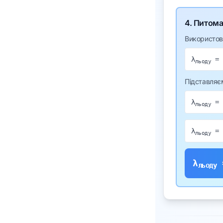
4. Питома
Використов
λ
= 
льоду
Підставляє
λ
= 
льоду
λ
= 
льоду
λ
льоду