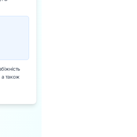
збіжність
 а також