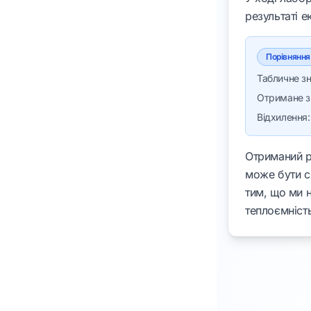
результаті 
Порівняння
Табличне з
Отримане з
Відхилення
Отриманий р
може бути с
тим, що ми 
теплоємніст