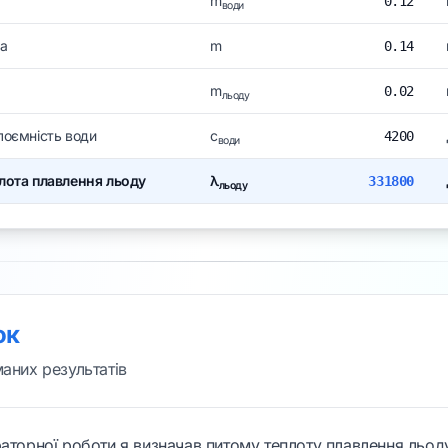
m
0.12
води
са
m
0.14
m
0.02
льоду
лоємність води
c
4200
води
лота плавлення льоду
λ
331800
льоду
ок
маних результатів
раторної роботи я визначав питому теплоту плавлення льоду