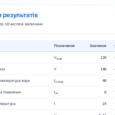
 результатів
 та обчислені величини
Позначення
Значення
V
120
води
'єм
V
140
температура води
t
40
0 води
а плавлення
t
0
пл
мпература
t
23