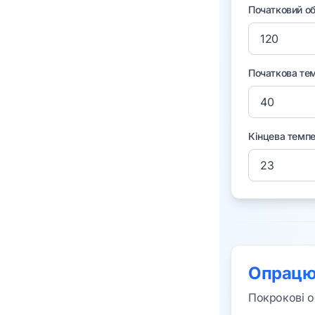
Початковий об
Початкова тем
Кінцева темпер
Опрацюв
Покрокові о