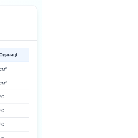
Одиниці
см³
см³
°C
°C
°C