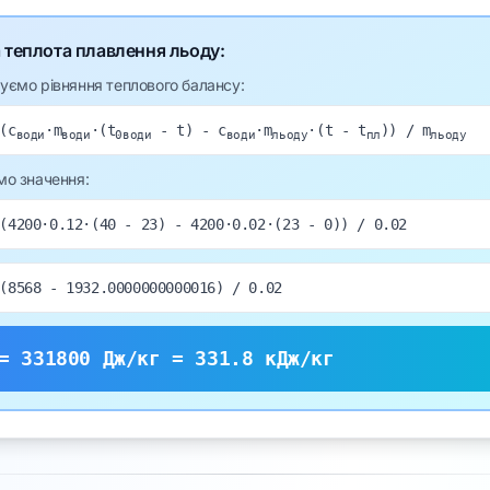
 теплота плавлення льоду:
уємо рівняння теплового балансу:
(c
·m
·(t
- t) - c
·m
·(t - t
)) / m
води
води
0води
води
льоду
пл
льоду
мо значення:
(
4200
·
0.12
·(
40
-
23
) -
4200
·
0.02
·(
23
-
0
)) /
0.02
(
8568
-
1932.0000000000016
) /
0.02
=
331800
Дж/кг =
331.8
кДж/кг