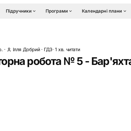
Підручники
Програми
Календарні плани
р.
·
Ілля Добрий
·
ГДЗ
· 1 хв. читати
орна робота № 5 - Бар'яхт