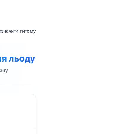
изначити питому
ня льоду
енту