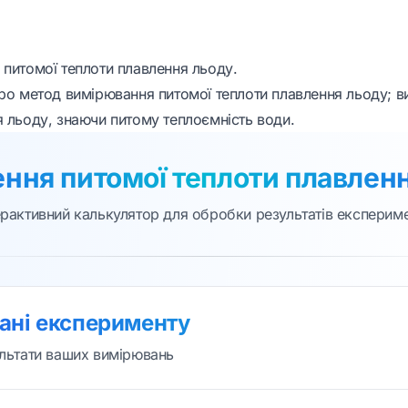
питомої теплоти плавлення льоду.
ро метод вимірювання питомої теплоти плавлення льоду; в
я льоду, знаючи питому теплоємність води.
ння питомої теплоти плавлен
ерактивний калькулятор для обробки результатів експерим
дані експерименту
ультати ваших вимірювань