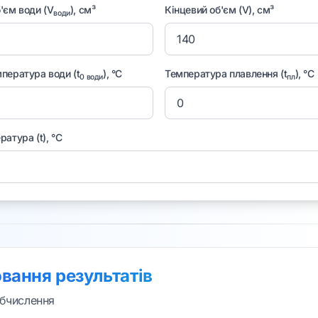
'єм води (V
), см³
Кінцевий об'єм (V), см³
води
пература води (t
), °C
Температура плавлення (t
), °C
0 води
пл
атура (t), °C
ання результатів
бчислення