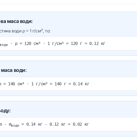
ова маса води:
стина води ρ ≈
1
г/см³, то:
· ρ =
120
см³ ·
1
г/см³ =
120
г =
0.12
кг
води
а маса води:
 ρ =
140
см³ ·
1
г/см³ =
140
г =
0.14
кг
ьоду:
m - m
=
0.14
кг -
0.12
кг =
0.02
кг
води