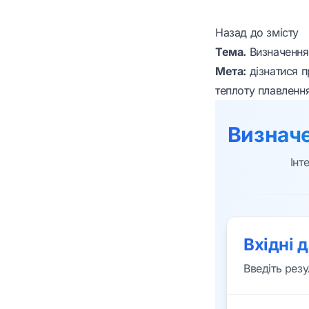
Назад до змісту
Тема.
Визначення 
Мета:
дізнатися п
теплоту плавленн
Визначе
Інт
Вхідні 
Введіть рез