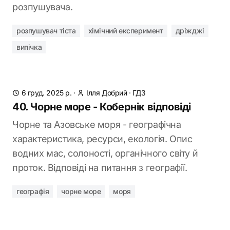
розпушувача.
розпушувач тіста
хімічний експеримент
дріжджі
випічка
6 груд. 2025 р.
·
Ілля Добрий
·
ГДЗ
40. Чорне море - Кобернік відповіді
Чорне та Азовське моря - географічна
характеристика, ресурси, екологія. Опис
водних мас, солоності, органічного світу й
проток. Відповіді на питання з географії.
географія
чорне море
моря