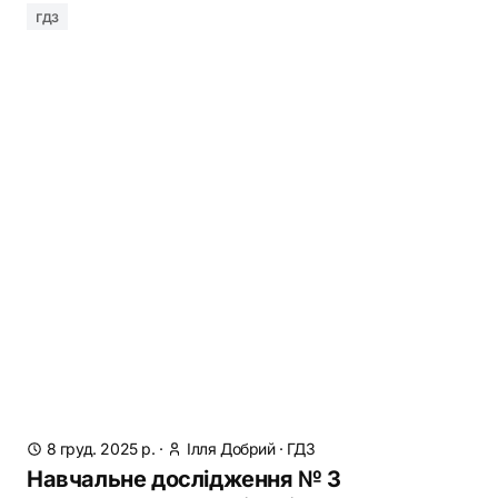
гдз
8 груд. 2025 р.
·
Ілля Добрий
·
ГДЗ
Навчальне дослідження № З