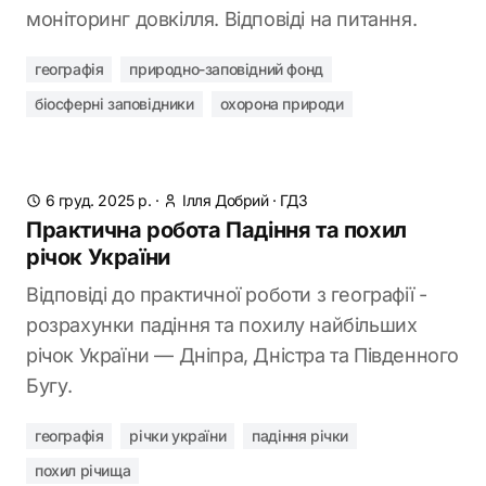
моніторинг довкілля. Відповіді на питання.
географія
природно-заповідний фонд
біосферні заповідники
охорона природи
6 груд. 2025 р.
·
Ілля Добрий
·
ГДЗ
Практична робота Падіння та похил
річок України
Відповіді до практичної роботи з географії -
розрахунки падіння та похилу найбільших
річок України — Дніпра, Дністра та Південного
Бугу.
географія
річки україни
падіння річки
похил річища