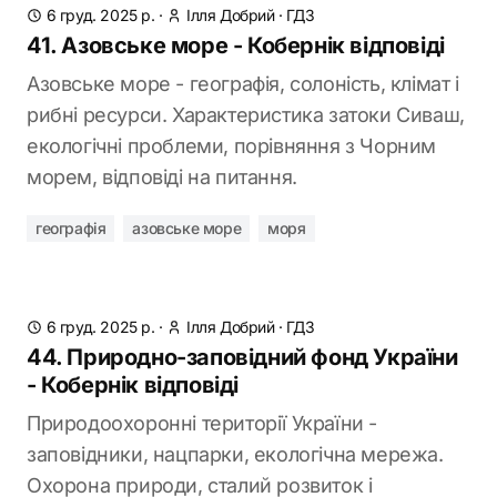
6 груд. 2025 р.
·
Ілля Добрий
·
ГДЗ
41. Азовське море - Кобернік відповіді
Азовське море - географія, солоність, клімат і
рибні ресурси. Характеристика затоки Сиваш,
екологічні проблеми, порівняння з Чорним
морем, відповіді на питання.
географія
азовське море
моря
6 груд. 2025 р.
·
Ілля Добрий
·
ГДЗ
44. Природно-заповідний фонд України
- Кобернік відповіді
Природоохоронні території України -
заповідники, нацпарки, екологічна мережа.
Охорона природи, сталий розвиток і