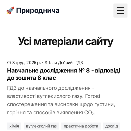
🚀 Природнича
Togg
Усі матеріали сайту
8 груд. 2025 р.
·
Ілля Добрий
·
ГДЗ
Навчальне дослідження № 8 - відповіді
до зошита 8 клас
ГДЗ до навчального дослідження -
властивості вуглекислого газу. Готові
спостереження та висновки щодо густини,
горіння та способів виявлення CO₂.
хімія
вуглекислий газ
практична робота
дослід