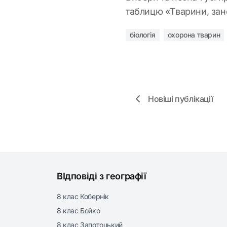
таблицю «Тварини, зан
біологія
охорона тварин
Новіші публікації
ВІдповіді з географії
8 клас Кобернік
8 клас Бойко
8 клас Запотоцький