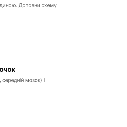
юдиною. Доповни схему
зочок
 середній мозок) і