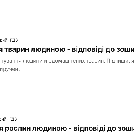
брий
·
ГДЗ
я тварин людиною - відповіді до зош
снування людини й одомашнених тварин. Підпиши, як
иручені.
рий
·
ГДЗ
я рослин людиною - відповіді до зош