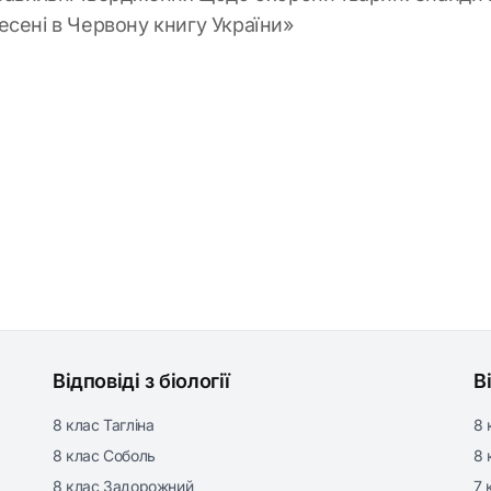
есені в Червону книгу України»
Відповіді з біології
В
8 клас Тагліна
8 
8 клас Соболь
8 
8 клас Задорожний
7 