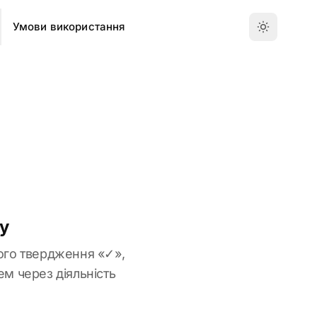
Умови використання
ту
ого твердження «✓»,
м через діяльність