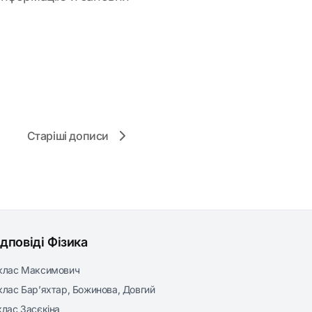
Старіші дописи
ідповіді Фізика
клас Максимович
клас Бар’яхтар, Божинова, Довгий
клас Засєкіна