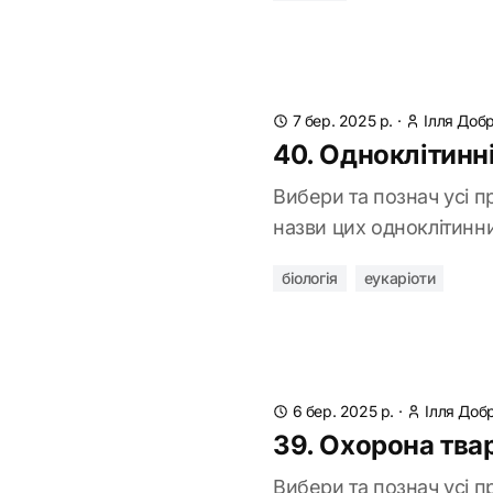
7 бер. 2025 р.
·
Ілля Доб
40. Одноклітинні
Вибери та познач усі п
назви цих одноклітинних
біологія
еукаріоти
6 бер. 2025 р.
·
Ілля Доб
39. Охорона твар
Вибери та познач усі 