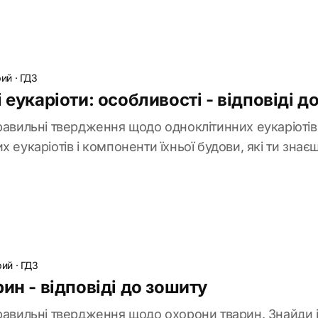
рий
·
ГДЗ
 еукаріоти: особливості - відповіді д
равильні твердження щодо одноклітинних еукаріотів 
 еукаріотів і компоненти їхньої будови, які ти знаєш
рий
·
ГДЗ
ин - відповіді до зошиту
правильні твердження щодо охорони тварин. Знайди