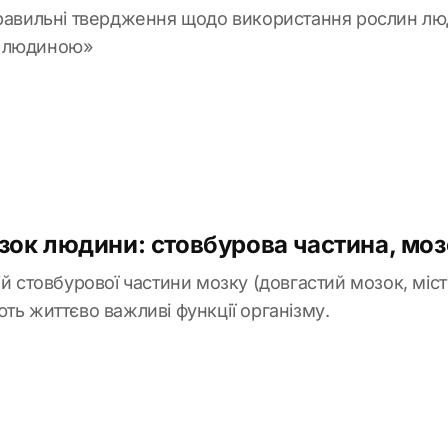
правильні твердження щодо використання рослин л
н людиною»
озок людини: стовбурова частина, мо
ій стовбурової частини мозку (довгастий мозок, міст,
ть життєво важливі функції організму.