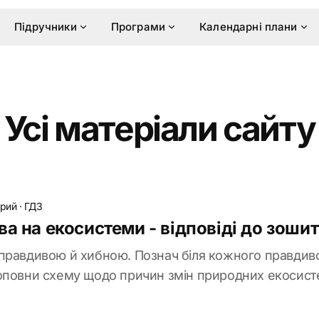
Підручники
Програми
Календарні плани
Усі матеріали сайту
брий
·
ГДЗ
а на екосистеми - відповіді до зоши
правдивою й хибною. Познач біля кожного правдив
оповни схему щодо причин змін природних екосисте