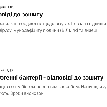
брий
·
ГДЗ
повіді до зошиту
равильні твердження щодо вірусів. Познач і підпиш
ірусу імунодефіциту людини (ВІЛ), які ти знаєш
рий
·
ГДЗ
огенні бактерії - відповіді до зошиту
цтва оцту біотехнологічним способом. Напиши, яку
ують. Зроби висновок.