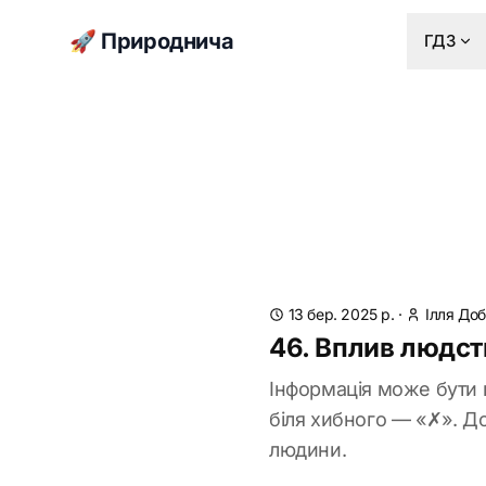
🚀 Природнича
ГДЗ
13 бер. 2025 р.
·
Ілля До
46. Вплив людств
Інформація може бути 
біля хибного — «✗». Д
людини.