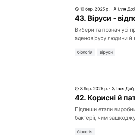
10 бер. 2025 р.
·
Ілля До
43. Віруси - від
Вибери та познач усі п
аденовірусу людини й в
біологія
віруси
8 бер. 2025 р.
·
Ілля Доб
42. Корисні й пат
Підпиши етапи виробни
бактерії, чим зашкодж
біологія