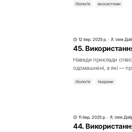
біологія
екосистеми
12 бер. 2025 р.
·
Ілля До
45. Використанн
Наведи приклади співі
одомашнені, а які — пр
біологія
тварини
11 бер. 2025 р.
·
Ілля Доб
44. Використанн