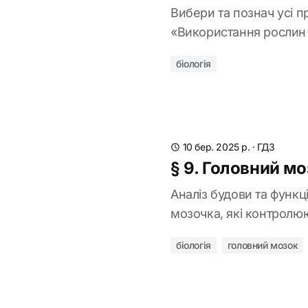
Вибери та познач усі 
«Використання росли
біологія
10 бер. 2025 р.
·
ГДЗ
§ 9. Головний м
Аналіз будови та функц
мозочка, які контролюю
біологія
головний мозок