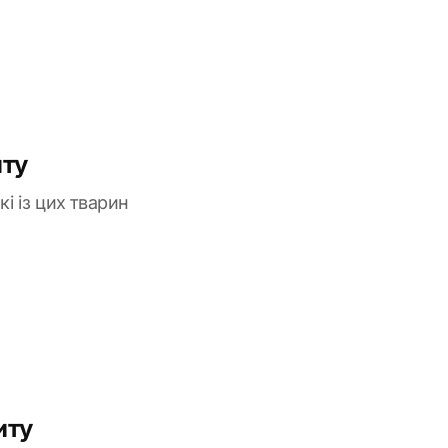
иту
і із цих тварин
иту