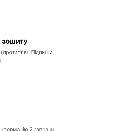
о зошиту
(протистів). Підпиши
.
 інформацію й заповни