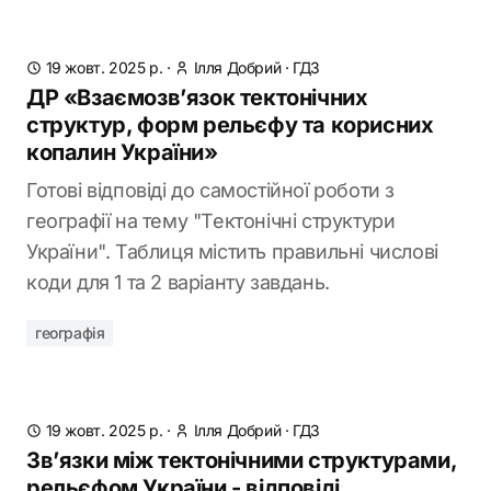
19 жовт. 2025 р.
·
Ілля Добрий
·
ГДЗ
ДР «Взаємозв’язок тектонічних
структур, форм рельєфу та корисних
копалин України»
Готові відповіді до самостійної роботи з
географії на тему "Тектонічні структури
України". Таблиця містить правильні числові
коди для 1 та 2 варіанту завдань.
географія
19 жовт. 2025 р.
·
Ілля Добрий
·
ГДЗ
Зв’язки між тектонічними структурами,
рельєфом України - відповіді