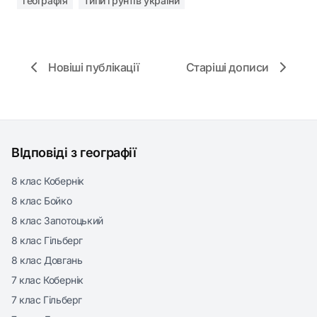
географія
типи ґрунтів україни
Новіші публікації
Старіші дописи
ВІдповіді з географії
8 клас Кобернік
8 клас Бойко
8 клас Запотоцький
8 клас Гільберг
8 клас Довгань
7 клас Кобернік
7 клас Гільберг