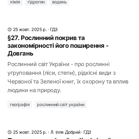
хімія
гідроген
водень
25 жовт. 2025 р.
·
ГДЗ
§27. Рослинний покрив та
закономірності його поширення -
Довгань
Рослинний світ України - про рослинні
угруповання (ліси, степи), рідкісні види з
Червоної та Зеленої книг, їх охорону та вплив
людини на природу.
географія
рослинний світ україни
25 жовт. 2025 р.
·
Ілля Добрий
·
ГДЗ