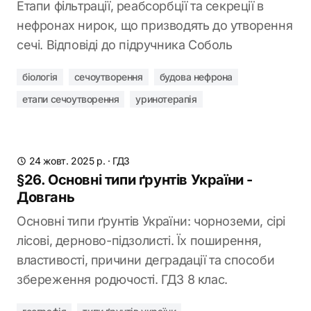
Етапи фільтрації, реабсорбції та секреції в
нефронах нирок, що призводять до утворення
сечі. Відповіді до підручника Соболь
біологія
сечоутворення
будова нефрона
етапи сечоутворення
уринотерапія
24 жовт. 2025 р.
·
ГДЗ
§26. Основні типи ґрунтів України -
Довгань
Основні типи ґрунтів України: чорноземи, сірі
лісові, дерново-підзолисті. Їх поширення,
властивості, причини деградації та способи
збереження родючості. ГДЗ 8 клас.