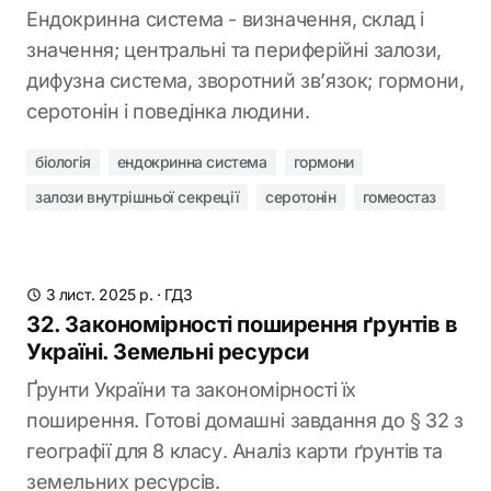
Ендокринна система - визначення, склад і
значення; центральні та периферійні залози,
дифузна система, зворотний зв’язок; гормони,
серотонін і поведінка людини.
біологія
ендокринна система
гормони
залози внутрішньої секреції
серотонін
гомеостаз
3 лист. 2025 р.
·
ГДЗ
32. Закономірності поширення ґрунтів в
Україні. Земельні ресурси
Ґрунти України та закономірності їх
поширення. Готові домашні завдання до § 32 з
географії для 8 класу. Аналіз карти ґрунтів та
земельних ресурсів.