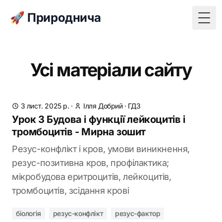
🚀 Природнича
Togg
Усі матеріали сайту
3 лист. 2025 р.
·
Ілля Добрий
·
ГДЗ
Урок 3 Будова і функції лейкоцитів і
тромбоцитів - Мирна зошит
Резус-конфлікт і кров, умови виникнення,
резус-позитивна кров, профілактика;
мікробудова еритроцитів, лейкоцитів,
тромбоцитів, зсідання крові
біологія
резус-конфлікт
резус-фактор