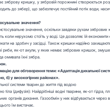
має зяброву кришку, у зябровій порожнині створюється роз
ходить до зябер), що забезпечує постійний потік води, наси
тосувальне значення?
истосувальне значення, оскільки завдяки рухам зябрових
ть коли нерухомо стоїть у воді. Це дозволяє їй економити 
екати на здобич у засідці. Також кришки надійно захищають
 риби, як-от акули, у яких немає зябрових кришок, змушен
а омивала їхні зябра.
фон.
мацію для обговорення теми: «Адаптація дихальної сист
ою, б) у високогірних районах».
льної системи тварин до життя під водою
 тіла (дифузія): Найдрібніші водні тварини, як-от гідра, пл
них органів дихання. Газообмін у них відбувається через 
 цього їм вистачає.