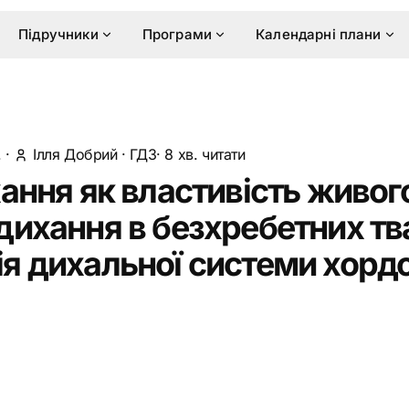
Підручники
Програми
Календарні плани
.
·
Ілля Добрий
·
ГДЗ
· 8 хв. читати
хання як властивість живог
дихання в безхребетних тв
я дихальної системи хорд