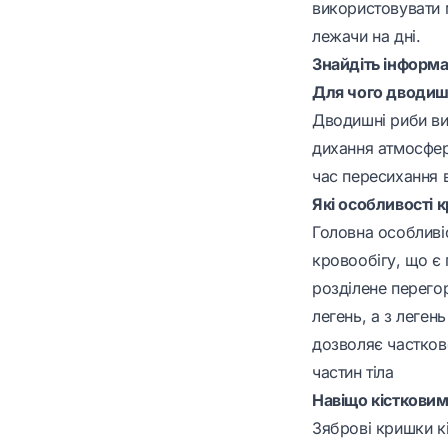
використовувати м
лежачи на дні.
Знайдіть інформа
Для чого дводишн
Дводишні риби ви
дихання атмосфер
час пересихання 
Які особливості 
Головна особливі
кровообігу, що є
розділене перегор
легень, а з леген
дозволяє частково
частин тіла
Навіщо кістковим
Зяброві кришки к