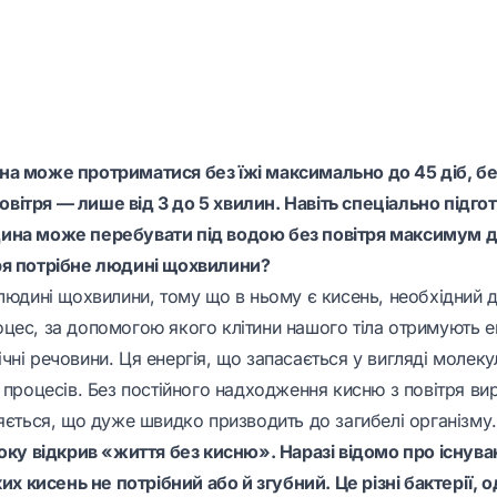
а може протриматися без їжі максимально до 45 діб, без
 повітря — лише від 3 до 5 хвилин. Навіть спеціально підго
ина може перебувати під водою без повітря максимум до
ря потрібне людині щохвилини?
 людині щохвилини, тому що в ньому є кисень, необхідний 
цес, за допомогою якого клітини нашого тіла отримують е
ні речовини. Ця енергія, що запасається у вигляді молеку
 процесів. Без постійного надходження кисню з повітря ви
яється, що дуже швидко призводить до загибелі організму.
року відкрив «життя без кисню». Наразі відомо про існув
ких кисень не потрібний або й згубний. Це різні бактерії, 