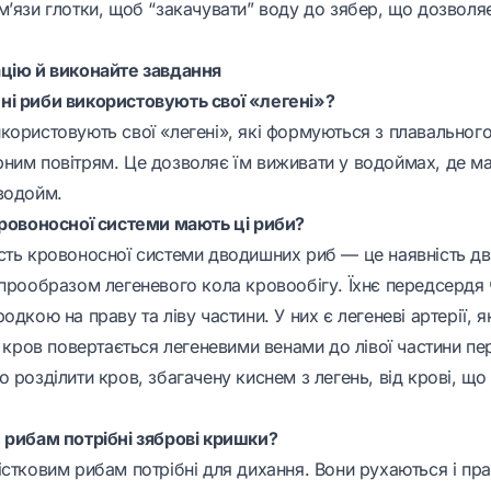
’язи глотки, щоб “закачувати” воду до зябер, що дозволяє
цію й виконайте завдання
і риби використовують свої «легені»?
користовують свої «легені», які формуються з плавального
ним повітрям. Це дозволяє їм виживати у водоймах, де ма
водойм.
кровоносної системи мають ці риби?
сть кровоносної системи дводишних риб — це наявність дв
 прообразом легеневого кола кровообігу. Їхнє передсердя
одкою на праву та ліву частини. У них є легеневі артерії, я
ь кров повертається легеневими венами до лівої частини п
 розділити кров, збагачену киснем з легень, від крові, що 
 рибам потрібні зяброві кришки?
істковим рибам потрібні для дихання. Вони рухаються і пр