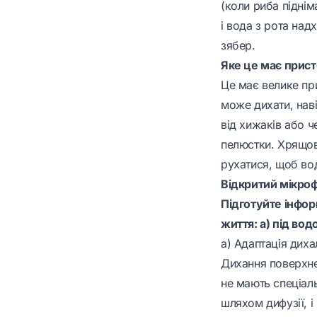
(коли риба підні
і вода з рота над
зябер.
Яке це має прис
Це має велике пр
може дихати, наві
від хижаків або ч
пелюстки. Хрящові
рухатися, щоб вод
Відкритий мікро
Підготуйте інфор
життя: а) під вод
а) Адаптація диха
Дихання поверхнею
не мають спеціаль
шляхом дифузії, і