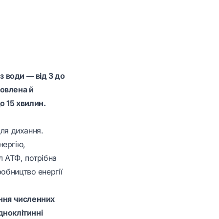
 води — від 3 до
товлена й
 15 хвилин.
для дихання.
нергію,
л АТФ, потрібна
робництво енергії
ання численних
одноклітинні