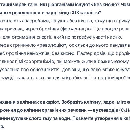
тичні черви та ін. Як ці організми існують без кисню? Чом
ло «революцію» в науці кінця XIX століття?
і називають анаеробами, існують без кисню, тому що отрим
наприклад, через бродіння (ферментацію). Це процес роз
для отримання енергії, який не потребує участі кисню.
стера спричинило «революцію», оскільки до нього панувала
цес бродіння неможливі без кисню. Пастер довів, що броді
яльності мікроорганізмів, які можуть жити в безкисневому
 уявлення про основи життя, довівши, що воно може існува
науці, і заклало основи для мікробіології та теорії мікро
хання в клітинах евкаріот. Зобразіть клітину, ядро, мітох
ження до клітини органічних речовин — вуглеводів (С₆Н₁₂
ітини вуглекислого газу та води. Позначте утворення в клі
а.