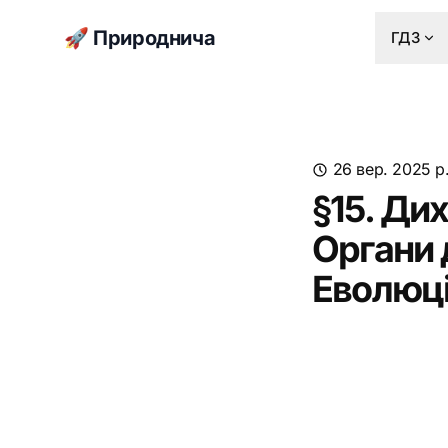
🚀 Природнича
ГДЗ
26 вер. 2025 р
§15. Ди
Органи 
Еволюці