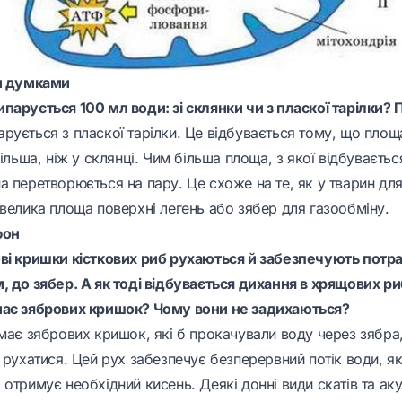
ми думками
парується 100 мл води: зі склянки чи з пласкої тарілки? 
рується з пласкої тарілки. Це відбувається тому, що площ
більша, ніж у склянці. Чим більша площа, з якої відбуваєть
а перетворюється на пару. Це схоже на те, як у тварин дл
 велика площа поверхні легень або зябер для газообміну.
фон
ві кришки кісткових риб рухаються й забезпечують потр
 до зябер. А як тоді відбувається дихання в хрящових риб
має зябрових кришок? Чому вони не задихаються?
має зябрових кришок, які б прокачували воду через зябра,
 рухатися. Цей рух забезпечує безперервний потік води, як
 отримує необхідний кисень. Деякі донні види скатів та а