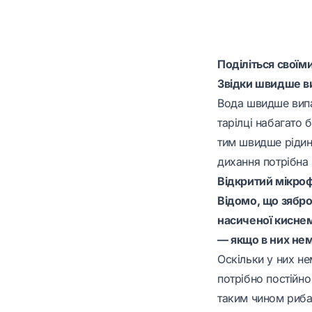
Поділіться свої
Звідки швидше ви
Вода швидше випа
тарілці набагато 
тим швидше рідин
дихання потрібна
Відкритий мікро
Відомо, що зябро
насиченої киснем,
— якщо в них не
Оскільки у них не
потрібно постійно
таким чином риба