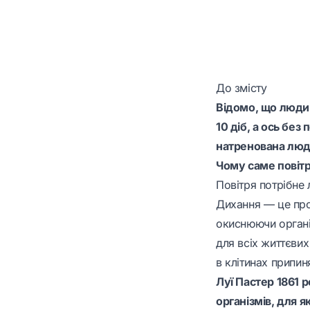
До змісту
Відомо, що людин
10 діб, а ось без
натренована люд
Чому саме повіт
Повітря потрібне
Дихання — це про
окиснюючи органіч
для всіх життєвих
в клітинах припин
Луї Пастер 1861 
організмів, для я