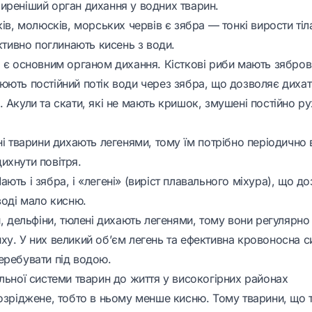
иреніший орган дихання у водних тварин.
ків, молюсків, морських червів є зябра — тонкі вирости тіл
ективно поглинають кисень з води.
 є основним органом дихання. Кісткові риби мають зяброві
ють постійний потік води через зябра, що дозволяє дихати
 Акули та скати, які не мають кришок, змушені постійно р
ні тварини дихають легенями, тому їм потрібно періодично 
ихнути повітря.
ють і зябра, і «легені» (виріст плавального міхура), що д
воді мало кисню.
и, дельфіни, тюлені дихають легенями, тому вони регулярно
ху. У них великий об’єм легень та ефективна кровоносна с
еребувати під водою.
льної системи тварин до життя у високогірних районах
розріджене, тобто в ньому менше кисню. Тому тварини, що 