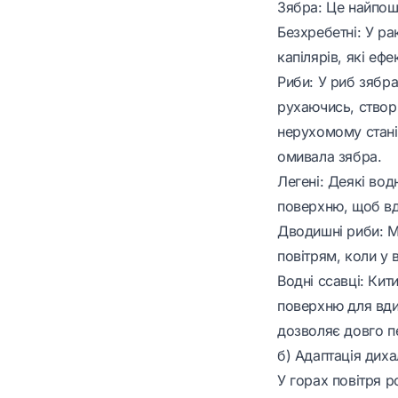
Зябра: Це найпош
Безхребетні: У ра
капілярів, які еф
Риби: У риб зябра
рухаючись, створю
нерухомому стані.
омивала зябра.
Легені: Деякі вод
поверхню, щоб вд
Дводишні риби: Ма
повітрям, коли у 
Водні ссавці: Кит
поверхню для вди
дозволяє довго п
б) Адаптація диха
У горах повітря 