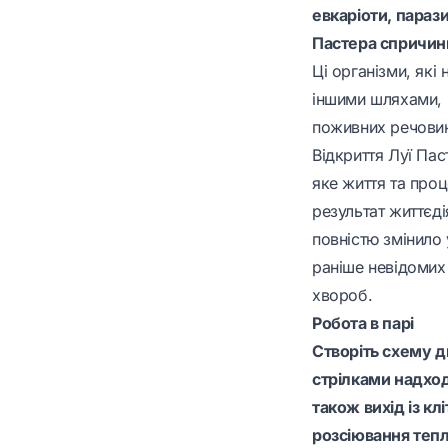
евкаріоти, парази
Пастера спричини
Ці організми, як
іншими шляхами, 
поживних речовин 
Відкриття Луї Па
яке життя та про
результат життєді
повністю змінило
раніше невідомих 
хвороб.
Робота в парі
Створіть схему ди
стрілками надход
також вихід із кл
розсіювання тепл