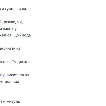
а з густою сіткою
 кришки, які,
 навіть у
ухатися, щоб вода
виринати на
озволяє їм дихати
 піднімаються на
истема, що
там живуть,