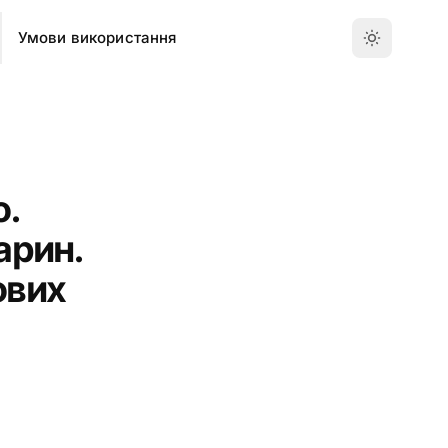
Умови використання
о.
арин.
ових