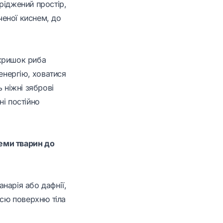
ріджений простір,
ченої киснем, до
 кришок риба
енергію, ховатися
 ніжні зяброві
і постійно
еми тварин до
анарія або дафнії,
всю поверхню тіла