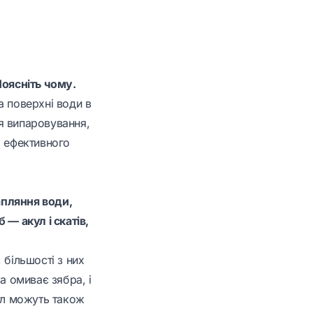
Поясніть чому.
а поверхні води в
ся випаровування,
я ефективного
апляння води,
 — акул і скатів,
 більшості з них
а омиває зябра, і
кул можуть також