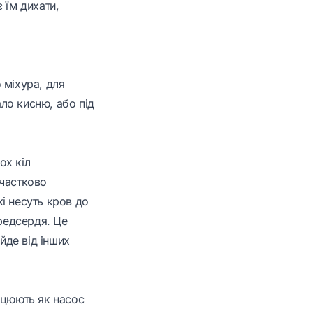
 їм дихати,
 міхура, для
ло кисню, або під
ох кіл
 частково
кі несуть кров до
ередсердя. Це
йде від інших
ацюють як насос