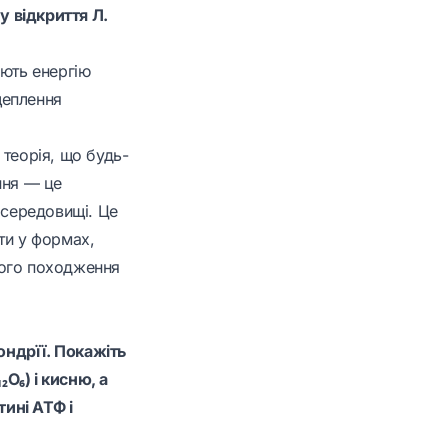
у відкриття Л.
ують енергію
щеплення
 теорія, що будь-
ння — це
 середовищі. Це
ти у формах,
бного походження
ондрїї. Покажіть
О₆) і кисню, а
тині АТФ і