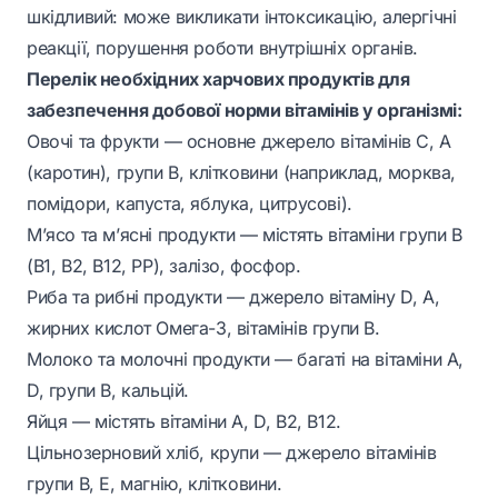
шкідливий: може викликати інтоксикацію, алергічні
реакції, порушення роботи внутрішніх органів.
Перелік необхідних харчових продуктів для
забезпечення добової норми вітамінів у організмі:
Овочі та фрукти — основне джерело вітамінів С, А
(каротин), групи В, клітковини (наприклад, морква,
помідори, капуста, яблука, цитрусові).
М’ясо та м’ясні продукти — містять вітаміни групи В
(В1, В2, В12, PP), залізо, фосфор.
Риба та рибні продукти — джерело вітаміну D, А,
жирних кислот Омега-3, вітамінів групи В.
Молоко та молочні продукти — багаті на вітаміни А,
D, групи В, кальцій.
Яйця — містять вітаміни А, D, В2, В12.
Цільнозерновий хліб, крупи — джерело вітамінів
групи В, Е, магнію, клітковини.