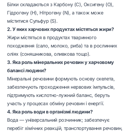
Білки складаються з Карбону (C), Оксигену (O),
Гідрогену (H), Нітрогену (N), а також може
міститися Сульфур (S).
2. У яких харчових продуктах містяться жири?
Жири містяться в продуктах тваринного
походження (сало, молоко, риба) та в рослинних
оліях (соняшникова, оливкова тощо).
3. Яка роль мінеральних речовин у харчовому
балансі людини?
Мінеральні речовини формують основу скелета,
забезпечують проходження нервових імпульсів,
підтримують кислотно-лужний баланс, беруть
участь у процесах обміну речовин і енергії.
4. Яка роль води в організмі людини?
Вода — універсальний розчинник; забезпечує
перебіг хімічних реакцій, транспортування речовин,